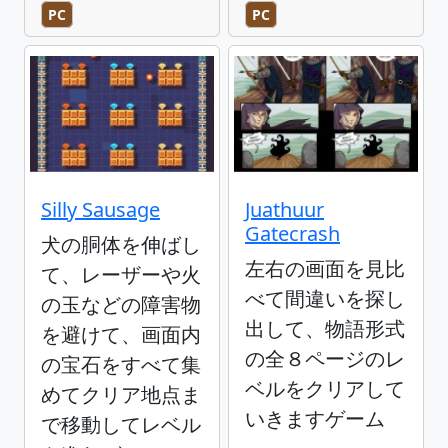
PC
PC
Silly Sausage
Juathuur
Gatecrash
犬の胴体を伸ばし
左右の画面を見比
て、レーザーや火
べて間違いを探し
の玉などの障害物
出して、物語形式
を避けて、画面内
の全８ページのレ
の宝石をすべて集
ベルをクリアして
めてクリア地点ま
いきますゲーム
で移動してレベル