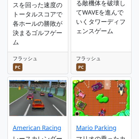
る敵機体を破壊し
スを回った速度の
てWAVEを進んで
トータルスコアで
いくタワーディフ
各ホールの勝敗が
ェンスゲーム
決まるゴルフゲー
ム
フラッシュ
フラッシュ
PC
PC
American Racing
Mario Parking
レースカレンダー
マリオの乗ったカ