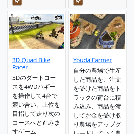
PC
PC
3D Quad Bike
Youda Farmer
Racer
自分の農場で生産
3Dのダートコー
した商品を、注文
スを4WDバギー
を受けた商品をト
を操作して4台で
ラックの荷台に積
競い合い、上位を
み込み、商品を渡
目指して走り次の
してお金を受け取
コースへと進みま
り農場をアップグ
すゲーム
レードしていく農