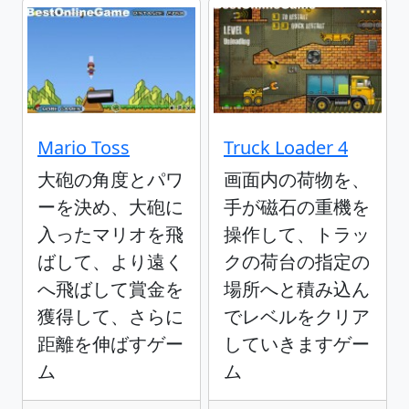
Mario Toss
Truck Loader 4
大砲の角度とパワ
画面内の荷物を、
ーを決め、大砲に
手が磁石の重機を
入ったマリオを飛
操作して、トラッ
ばして、より遠く
クの荷台の指定の
へ飛ばして賞金を
場所へと積み込ん
獲得して、さらに
でレベルをクリア
距離を伸ばすゲー
していきますゲー
ム
ム