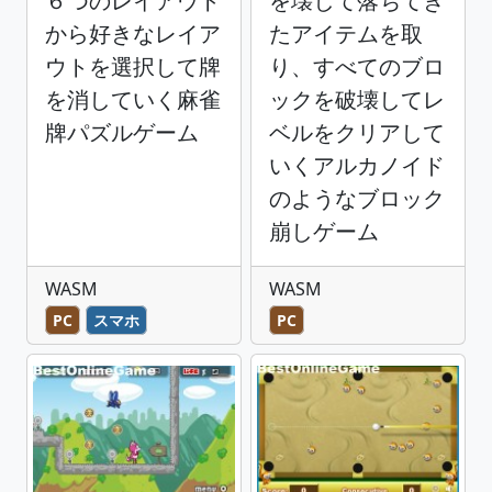
６つのレイアウト
を壊して落ちてき
から好きなレイア
たアイテムを取
ウトを選択して牌
り、すべてのブロ
を消していく麻雀
ックを破壊してレ
牌パズルゲーム
ベルをクリアして
いくアルカノイド
のようなブロック
崩しゲーム
WASM
WASM
PC
スマホ
PC