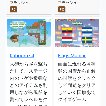
フラッシュ
フラッシュ
PC
PC
Kaboomz 4
Flags Maniac
大砲から弾を撃ち
画面に現れる４種
だして、ステージ
類の国旗から正解
内のトゲや爆弾な
の国旗をクリック
どのアイテムも利
して問題をクリア
用しながら風船を
していく国旗あて
割ってレベルをク
クイズゲーム