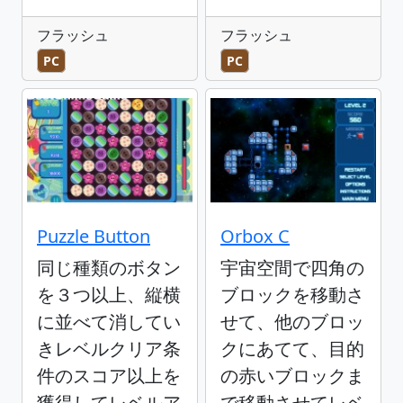
フラッシュ
フラッシュ
PC
PC
Puzzle Button
Orbox C
同じ種類のボタン
宇宙空間で四角の
を３つ以上、縦横
ブロックを移動さ
に並べて消してい
せて、他のブロッ
きレベルクリア条
クにあてて、目的
件のスコア以上を
の赤いブロックま
獲得してレベルア
で移動させてレベ