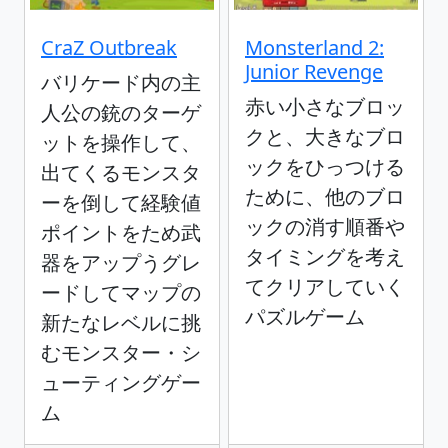
CraZ Outbreak
Monsterland 2:
Junior Revenge
バリケード内の主
赤い小さなブロッ
人公の銃のターゲ
クと、大きなブロ
ットを操作して、
ックをひっつける
出てくるモンスタ
ために、他のブロ
ーを倒して経験値
ックの消す順番や
ポイントをため武
タイミングを考え
器をアップうグレ
てクリアしていく
ードしてマップの
パズルゲーム
新たなレベルに挑
むモンスター・シ
ューティングゲー
ム