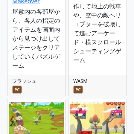
Makeover
作して地上の戦車
屋敷内の各部屋か
や、空中の敵ヘリ
ら、各人の指定の
コプターを破壊し
アイテムを画面内
て進むアーケー
から見つけ出して
ド・横スクロール
ステージをクリア
シューティングゲ
していくパズルゲ
ーム
ーム
フラッシュ
WASM
PC
PC