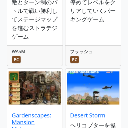
敵とターン制のバ
停めてレベルをク
トルで戦い勝利し
リアしていくパー
てステージマップ
キングゲーム
を進むストラテジ
ゲーム
WASM
フラッシュ
PC
PC
Gardenscapes:
Desert Storm
Mansion
ヘリコプターを操