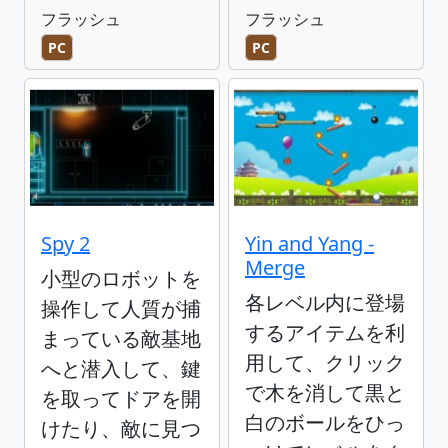
フラッシュ
フラッシュ
PC
PC
Spy 2
Yin and Yang -
Merge
小型のロボットを
各レベル内に登場
操作して人質が捕
するアイテムを利
まっている敵基地
用して、クリック
へと潜入して、鍵
で木を消して黒と
を取ってドアを開
白のボールをひっ
けたり、敵に見つ