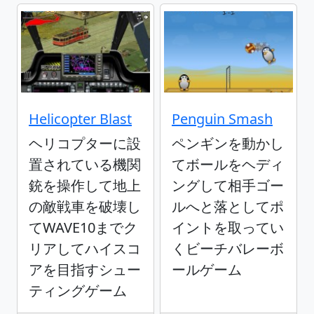
Helicopter Blast
Penguin Smash
ヘリコプターに設
ペンギンを動かし
置されている機関
てボールをヘディ
銃を操作して地上
ングして相手ゴー
の敵戦車を破壊し
ルへと落としてポ
てWAVE10までク
イントを取ってい
リアしてハイスコ
くビーチバレーボ
アを目指すシュー
ールゲーム
ティングゲーム