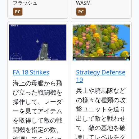
フラッシュ
WASM
PC
PC
FA 18 Strikes
Strategy Defense
10
海上の母艦から飛
兵士や騎馬隊など
び立った戦闘機を
の様々な種類の攻
操作して、レーダ
撃ユニットを送り
ーを見てアイテム
出して敵と戦わせ
を取得して敵の戦
て、敵の基地を破
闘機を指定の数、
壊してレベルをク
破壊してミッショ