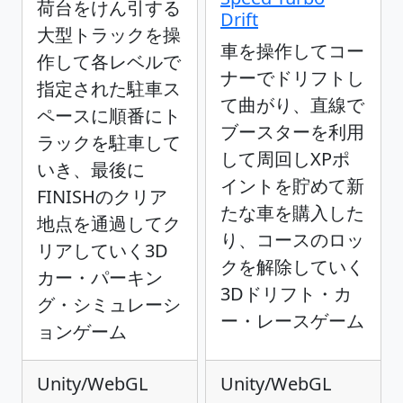
荷台をけん引する
Drift
大型トラックを操
車を操作してコー
作して各レベルで
ナーでドリフトし
指定された駐車ス
て曲がり、直線で
ペースに順番にト
ブースターを利用
ラックを駐車して
して周回しXPポ
いき、最後に
イントを貯めて新
FINISHのクリア
たな車を購入した
地点を通過してク
り、コースのロッ
リアしていく3D
クを解除していく
カー・パーキン
3Dドリフト・カ
グ・シミュレーシ
ー・レースゲーム
ョンゲーム
Unity/WebGL
Unity/WebGL