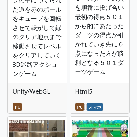
ブの中につくられ
を順番に投げ合い
た道を赤のボール
最初の得点５０１
をキューブを回転
から的にあたった
させて転がして緑
ダーツの得点が引
のクリア地点まで
かれていき先に０
移動させてレベル
点になった方が勝
をクリアしていく
利となる５０１ダ
3D迷路アクショ
ーツゲーム
ンゲーム
Unity/WebGL
Html5
PC
PC
スマホ