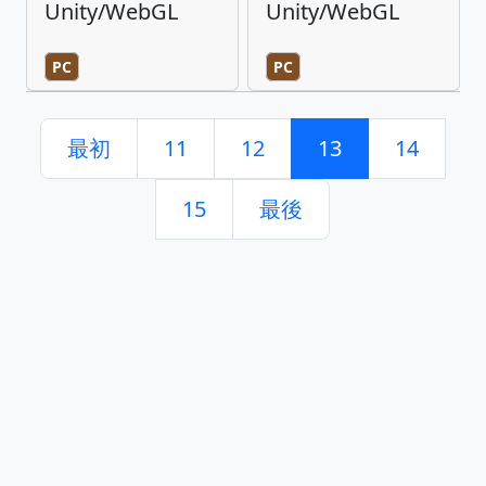
Unity/WebGL
Unity/WebGL
PC
PC
最初
11
12
13
14
15
最後