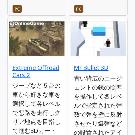
PC
PC
Extreme Offroad
Mr Bullet 3D
Cars 2
青い背広のエージ
ジープなど５台の
ェントの銃の照準
車から好きな車を
を操作して各レベ
選択して各レベル
ルで指定された弾
で悪路を走行しク
数で弾を壁に反射
リア地点を目指し
させたり爆弾など
て進む3Dカー・
の設置されたアイ