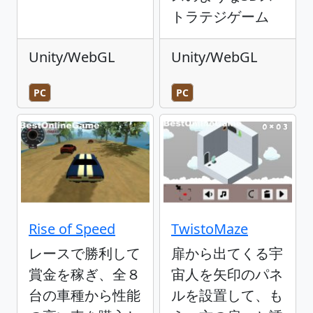
トラテジゲーム
Unity/WebGL
Unity/WebGL
PC
PC
Rise of Speed
TwistoMaze
レースで勝利して
扉から出てくる宇
賞金を稼ぎ、全８
宙人を矢印のパネ
台の車種から性能
ルを設置して、も