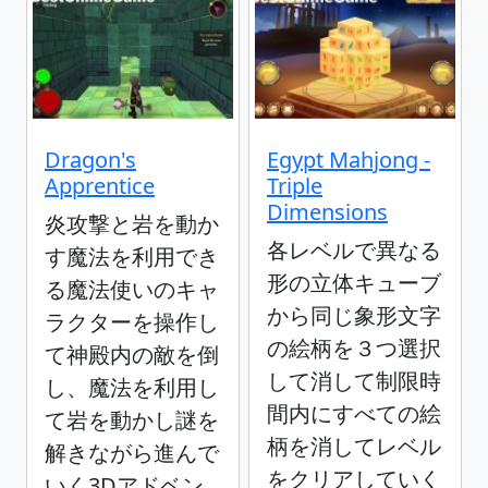
Dragon's
Egypt Mahjong -
Apprentice
Triple
Dimensions
炎攻撃と岩を動か
各レベルで異なる
す魔法を利用でき
形の立体キューブ
る魔法使いのキャ
から同じ象形文字
ラクターを操作し
の絵柄を３つ選択
て神殿内の敵を倒
して消して制限時
し、魔法を利用し
間内にすべての絵
て岩を動かし謎を
柄を消してレベル
解きながら進んで
をクリアしていく
いく3Dアドベン