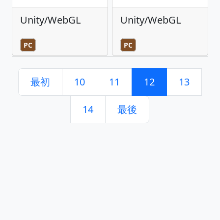
Unity/WebGL
Unity/WebGL
PC
PC
最初
10
11
12
13
14
最後