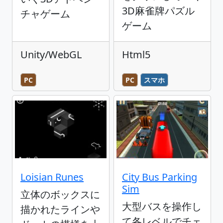
3D麻雀牌パズル
チャゲーム
ゲーム
Unity/WebGL
Html5
PC
PC
スマホ
Loisian Runes
City Bus Parking
Sim
立体のボックスに
大型バスを操作し
描かれたラインや
て各レベルでチェ