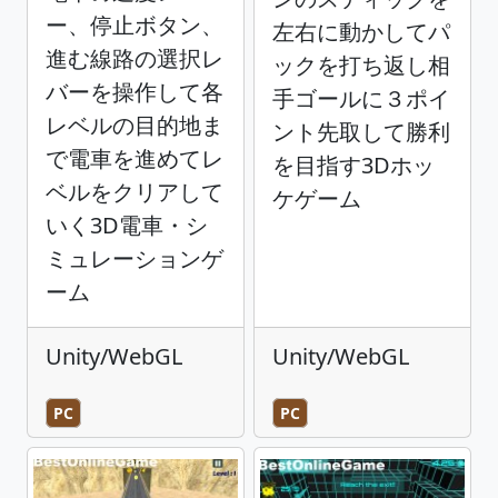
ー、停止ボタン、
左右に動かしてパ
進む線路の選択レ
ックを打ち返し相
バーを操作して各
手ゴールに３ポイ
レベルの目的地ま
ント先取して勝利
で電車を進めてレ
を目指す3Dホッ
ベルをクリアして
ケゲーム
いく3D電車・シ
ミュレーションゲ
ーム
Unity/WebGL
Unity/WebGL
PC
PC