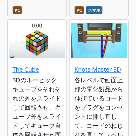
PC
PC
スマホ
The Cube
Knots Master 3D
3Dのルービック
各レベルで画面上
キューブをそれぞ
部の電化製品から
れの列をスライド
伸びているコード
して回転させ、キ
をプラグをコンセ
ューブ外をスライ
ントに挿し直し
ドしてキューブ自
て、コードのねじ
体を回転させ６面
れを直してレベル