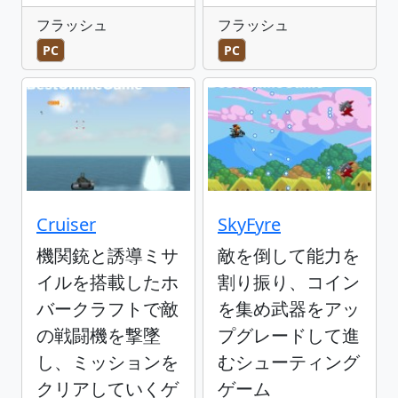
フラッシュ
フラッシュ
PC
PC
Cruiser
SkyFyre
機関銃と誘導ミサ
敵を倒して能力を
イルを搭載したホ
割り振り、コイン
バークラフトで敵
を集め武器をアッ
の戦闘機を撃墜
プグレードして進
し、ミッションを
むシューティング
クリアしていくゲ
ゲーム