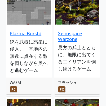
Plazma Burstd
Xenospace
Warzone
銃を武器に惑星に
見方の兵士ととも
侵入。 基地内の
に、無限に出てく
無数に点在する敵
るエイリアンを倒
を倒しながら奥へ
し続けるゲーム
と進むゲーム
WASM
フラッシュ
PC
PC