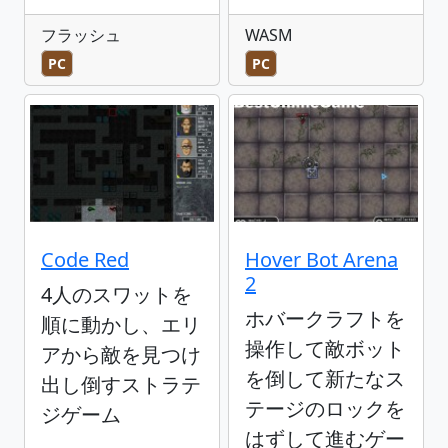
フラッシュ
WASM
PC
PC
Code Red
Hover Bot Arena
2
4人のスワットを
ホバークラフトを
順に動かし、エリ
操作して敵ボット
アから敵を見つけ
を倒して新たなス
出し倒すストラテ
テージのロックを
ジゲーム
はずして進むゲー