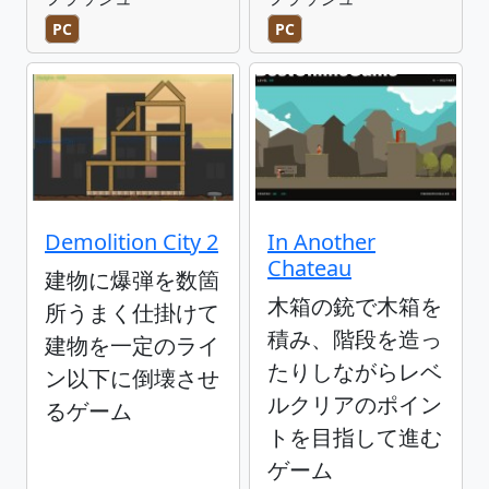
PC
PC
Demolition City 2
In Another
Chateau
建物に爆弾を数箇
木箱の銃で木箱を
所うまく仕掛けて
積み、階段を造っ
建物を一定のライ
たりしながらレベ
ン以下に倒壊させ
ルクリアのポイン
るゲーム
トを目指して進む
ゲーム