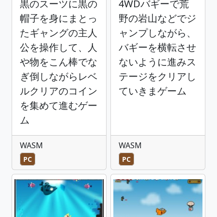
黒のスーツに黒の
4WDバギーで荒
帽子を身にまとっ
野の岩山などでジ
たギャングの主人
ャンプしながら、
公を操作して、人
バギーを横転させ
や物をこん棒でな
ないように進みス
ぎ倒しながらレベ
テージをクリアし
ルクリアのコイン
ていきまゲーム
を集めて進むゲー
ム
WASM
WASM
PC
PC