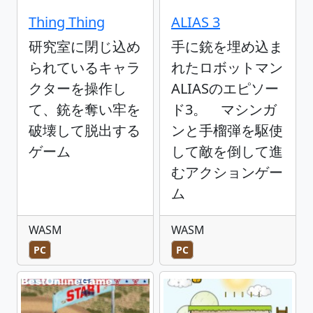
Thing Thing
ALIAS 3
研究室に閉じ込め
手に銃を埋め込ま
られているキャラ
れたロボットマン
クターを操作し
ALIASのエピソー
て、銃を奪い牢を
ド3。 マシンガ
破壊して脱出する
ンと手榴弾を駆使
ゲーム
して敵を倒して進
むアクションゲー
ム
WASM
WASM
PC
PC