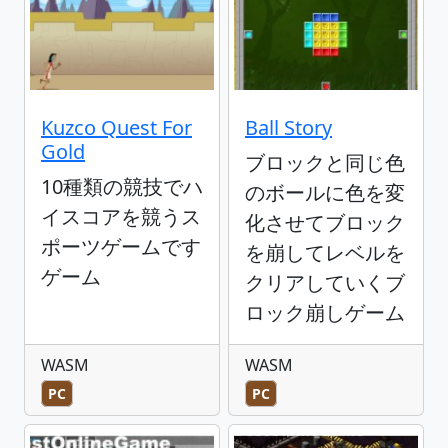
Kuzco Quest For
Ball Story
Gold
ブロックと同じ色
10種類の競技でハ
のボールに色を変
イスコアを競うス
化させてブロック
ポーツゲームです
を崩してレベルを
ゲーム
クリアしていくブ
ロック崩しゲーム
WASM
WASM
PC
PC