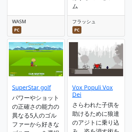
ム
WASM
フラッシュ
PC
PC
SuperStar golf
Vox Populi Vox
Dei
パワーやショット
さらわれた子供を
の正確さの能力の
助けるために狼達
異なる5人のゴル
のアジトに乗り込
ファーから好きな
み、姿を消す術を