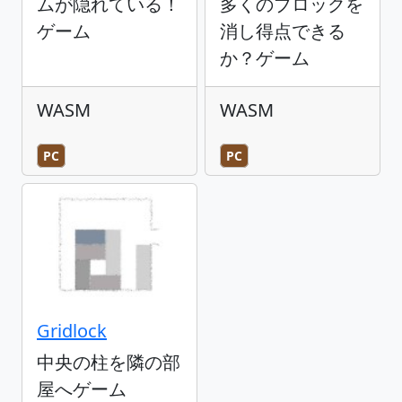
ムが隠れている！
多くのブロックを
ゲーム
消し得点できる
か？ゲーム
WASM
WASM
PC
PC
Gridlock
中央の柱を隣の部
屋へゲーム