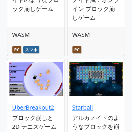
ック崩しゲーム
イン ブロック崩
しゲーム
WASM
WASM
PC
スマホ
PC
UberBreakout2
Starball
ブロック崩しと
アルカノイドのよ
2D テニスゲーム
うなブロックを崩