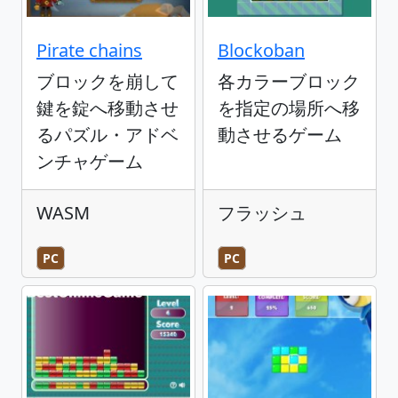
Pirate chains
Blockoban
ブロックを崩して
各カラーブロック
鍵を錠へ移動させ
を指定の場所へ移
るパズル・アドベ
動させるゲーム
ンチャゲーム
WASM
フラッシュ
PC
PC