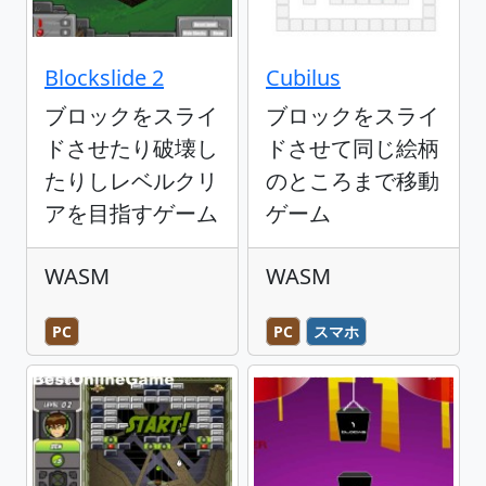
Blockslide 2
Cubilus
ブロックをスライ
ブロックをスライ
ドさせたり破壊し
ドさせて同じ絵柄
たりしレベルクリ
のところまで移動
アを目指すゲーム
ゲーム
WASM
WASM
PC
PC
スマホ