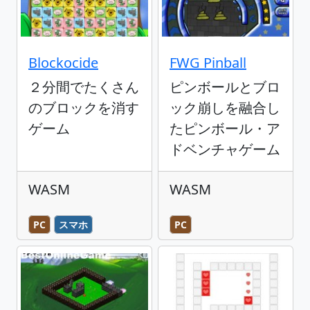
Blockocide
FWG Pinball
２分間でたくさん
ピンボールとブロ
のブロックを消す
ック崩しを融合し
ゲーム
たピンボール・ア
ドベンチャゲーム
WASM
WASM
PC
スマホ
PC