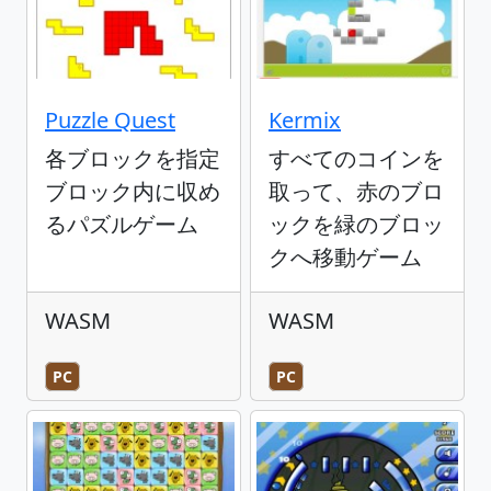
Puzzle Quest
Kermix
各ブロックを指定
すべてのコインを
ブロック内に収め
取って、赤のブロ
るパズルゲーム
ックを緑のブロッ
クへ移動ゲーム
WASM
WASM
PC
PC