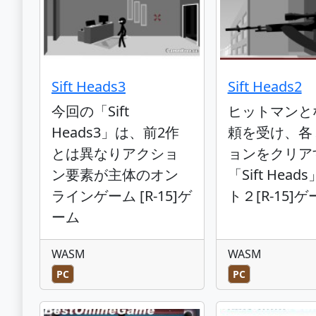
Sift Heads3
Sift Heads2
今回の「Sift
ヒットマンと
Heads3」は、前2作
頼を受け、各
とは異なりアクショ
ョンをクリア
ン要素が主体のオン
「Sift Hea
ラインゲーム [R-15]ゲ
ト２[R-15]
ーム
WASM
WASM
PC
PC