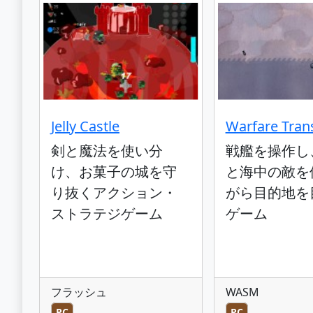
Jelly Castle
Warfare Tran
剣と魔法を使い分
戦艦を操作し
け、お菓子の城を守
と海中の敵を
り抜くアクション・
がら目的地を
ストラテジゲーム
ゲーム
フラッシュ
WASM
PC
PC