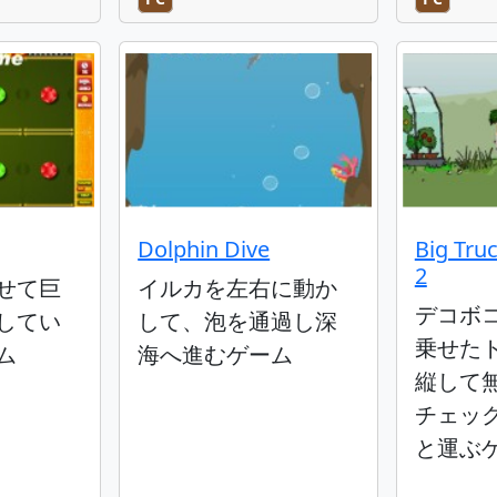
Dolphin Dive
Big Tru
2
せて巨
イルカを左右に動か
デコボ
してい
して、泡を通過し深
乗せた
ム
海へ進むゲーム
縦して
チェッ
と運ぶ