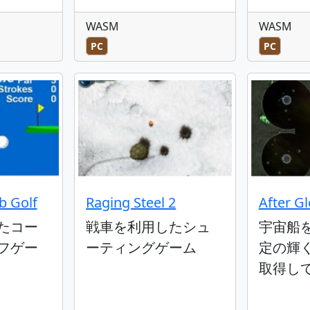
WASM
WASM
PC
PC
b Golf
Raging Steel 2
After G
たコー
戦車を利用したシュ
宇宙船
フゲー
ーティングゲーム
定の輝
取得し