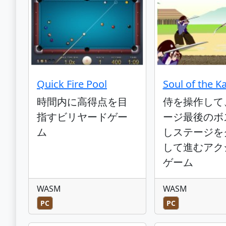
Quick Fire Pool
Soul of the K
時間内に高得点を目
侍を操作して
指すビリヤードゲー
ージ最後のボ
ム
しステージを
して進むアク
ゲーム
WASM
WASM
PC
PC