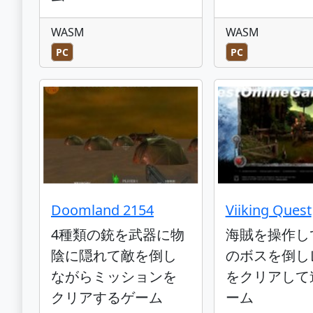
WASM
WASM
PC
PC
Doomland 2154
Viiking Quest
4種類の銃を武器に物
海賊を操作し
陰に隠れて敵を倒し
のボスを倒し
ながらミッションを
をクリアして
クリアするゲーム
ーム