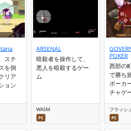
atana
ARSENAL
GOVER
POKER
、ステ
暗殺者を操作して、
西部の
スを倒
悪人を暗殺するゲー
で勝ち
クリア
ム
ポーカ
ション
チャゲ
WASM
フラッシ
PC
PC