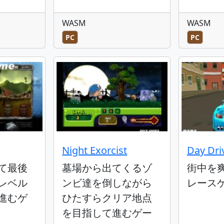
WASM
WASM
PC
PC
Night Exorcist
Day Dri
て最後
墓場から出てくるゾ
街中を
レベル
ンビ達を倒しながら
レース
進むゲ
ひたすらクリア地点
を目指して進むゲー