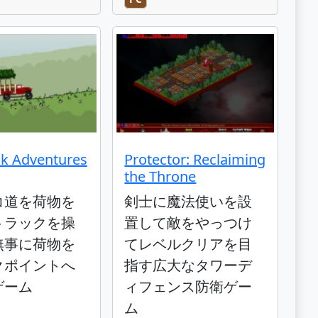
ck Adventures
Protector: Reclaiming
the Throne
コ道を荷物を
剣士に魔法使いを設
トラックを操
置して敵をやっつけ
無事に荷物を
てレベルクリアを目
クポイントへ
指す広大なタワーデ
ゲーム
ィフェンス防衛ゲー
ム