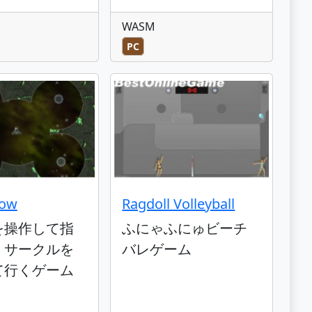
WASM
PC
low
Ragdoll Volleyball
を操作して指
ふにゃふにゅビーチ
くサークルを
バレゲーム
て行くゲーム