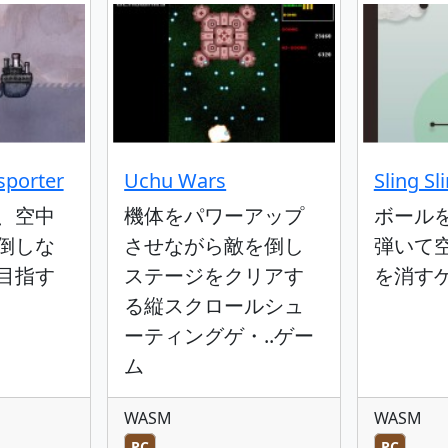
sporter
Uchu Wars
Sling Sl
、空中
機体をパワーアップ
ボール
倒しな
させながら敵を倒し
弾いて
目指す
ステージをクリアす
を消す
る縦スクロールシュ
ーティングゲ・..ゲー
ム
WASM
WASM
PC
PC