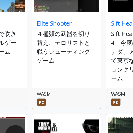
Elite Shooter
Sift He
で吹き
４種類の武器を切り
Sift 
ルゲー
替え、テロリストと
4、今
ーム
戦うシューティング
ナダ、
ゲーム
て東京
ョンクリ
ーム
WASM
WASM
PC
PC