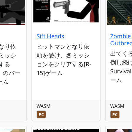
Sift Heads
Zombie 
Outbre
なり依
ヒットマンとなり依
出てく
ミッシ
頼を受け、各ミッシ
倒し続け
する
ョンをクリアする[R-
Survi
ds」のパー
15]ゲーム
ーム
ゲーム
WASM
WASM
PC
PC