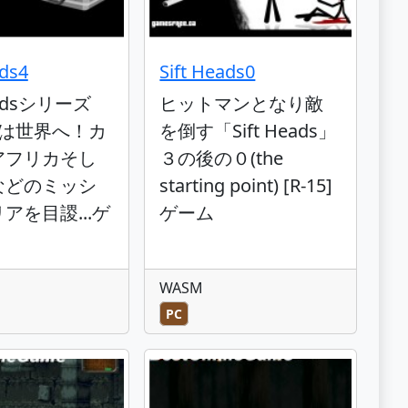
ads4
Sift Heads0
Headsシリーズ
ヒットマンとなり敵
度は世界へ！カ
を倒す「Sift Heads」
アフリカそし
３の後の０(the
などのミッシ
starting point) [R-15]
アを目謖...ゲ
ゲーム
WASM
PC