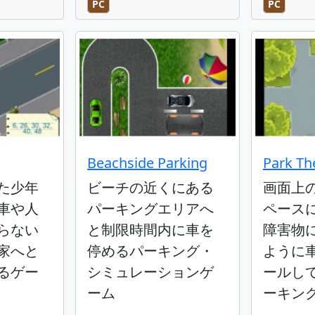
PC
PC
Beachside Parking
Park Th
た少年
ビーチの近くにある
画面上
車や人
パーキングエリアへ
ペース
らない
と制限時間内に車を
障害物
家へと
停めるパーキング・
ように
るゲー
シミュレーションゲ
ールし
ーム
ーキン