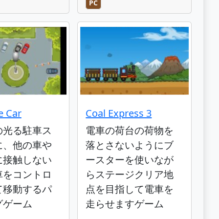
PC
e Car
Coal Express 3
の光る駐車ス
電車の荷台の荷物を
に、他の車や
落とさないようにブ
に接触しない
ースターを使いなが
車をコントロ
らステージクリア地
て移動するパ
点を目指して電車を
グゲーム
走らせますゲーム