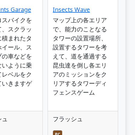
unts Garage
Insects Wave
ロスバイクを
マップ上の各エリア
て、スクラッ
で、能力のことなる
に積まれたタ
タワーの設置場所、
ホイール、ス
設置するタワーを考
プの車などを
えて、道を通過する
ないように乗
昆虫達を倒し各エリ
てレベルをク
アのミッションをク
ていきますゲ
リアするタワーディ
フェンスゲーム
シュ
フラッシュ
PC