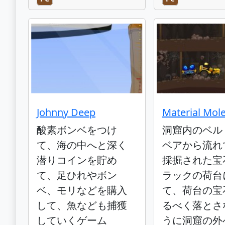
Johnny Deep
Material Mole
酸素ボンベをつけ
洞窟内のベル
て、海の中へと深く
ベアから流れ
潜りコインを貯め
採掘された宝
て、足ひれやボン
ラックの荷台
ベ、モリなどを購入
て、荷台の宝
して、魚なども捕獲
るべく落とさ
していくゲーム
うに洞窟の外