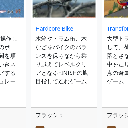
t
Hardcore Bike
Transfo
を操作し
木箱やドラム缶、木
大型ト
のポー
などをバイクのバラ
して、
間を順
ンスを保ちながら乗
落とさ
いきス
り越えてレベルクリ
中を走
アする
アとなるFINISHの旗
点の倉
ュレー
目指して進むゲーム
ゲーム
フラッシュ
フラッ