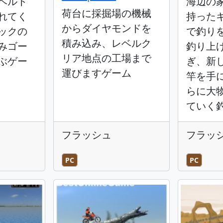
ベルト
海辺の
荷台に採掘場の機械
れてく
持った
からダイヤモンドを
ックの
で釣り
積み込み、レベルク
みゴー
釣り上
リア地点の工場まで
ぶゲー
ぎ、新
運びますゲーム
竿を手
らに大
ていく
フラッシュ
フラッ
PC
PC