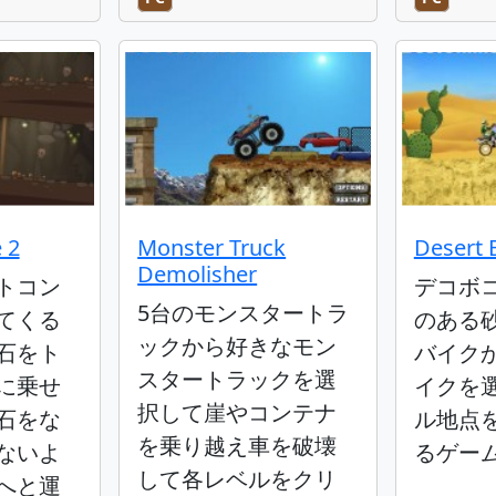
 2
Monster Truck
Desert 
Demolisher
トコン
デコボ
5台のモンスタートラ
てくる
のある
ックから好きなモン
石をト
バイク
スタートラックを選
に乗せ
イクを
択して崖やコンテナ
石をな
ル地点
を乗り越え車を破壊
ないよ
るゲー
して各レベルをクリ
へと運