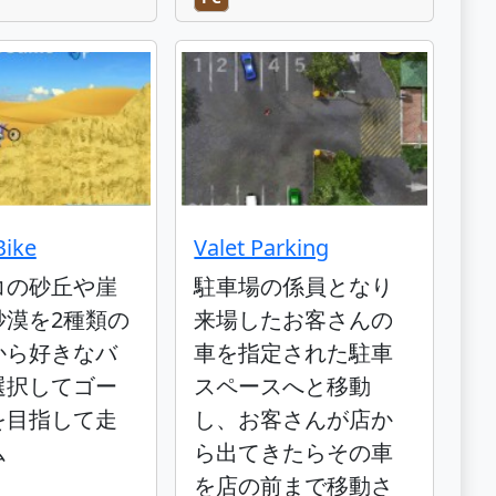
Bike
Valet Parking
コの砂丘や崖
駐車場の係員となり
砂漠を2種類の
来場したお客さんの
から好きなバ
車を指定された駐車
選択してゴー
スペースへと移動
を目指して走
し、お客さんが店か
ム
ら出てきたらその車
を店の前まで移動さ