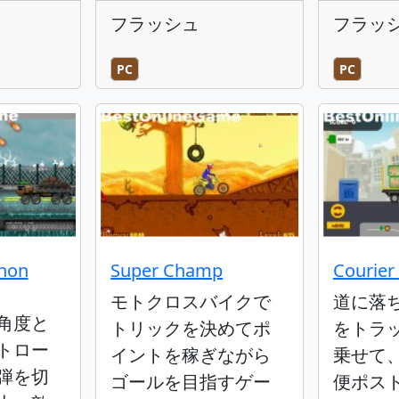
フラッシュ
フラッ
PC
PC
nnon
Super Champ
Courier
モトクロスバイクで
道に落
角度と
トリックを決めてポ
をトラ
トロー
イントを稼ぎながら
乗せて
弾を切
ゴールを目指すゲー
便ポス