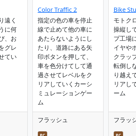
Color Traffic 2
Bike St
り遠く
指定の色の車を停止
モトク
うに何
線で止めて他の車に
操縦し
び、お
あたらないようにし
プ工場
をグレ
たり、道路にある矢
イヤや
せてい
印ボタンを押して、
クラッ
車を色分けてして通
転倒し
過させてレベルをク
り越え
リアしていくカーシ
リアし
ミュレーションゲー
ーム
ム
フラッシュ
フラッ
PC
PC