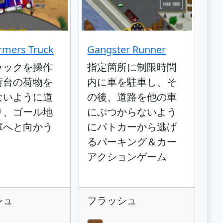
rmers Truck
Gangster Runner
ラックを操作
指定箇所に制限時間
荷台の荷物を
内に車を駐車し、そ
ないように道
の後、道路を他の車
り、ゴール地
にぶつからないよう
庫へと向かう
にパトカーから逃げ
るパーキング＆カー
アクションゲーム
シュ
フラッシュ