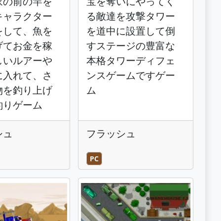
家の前の竿を
宝を奪いにやってく
キャラクター
る敵達を攻撃タワー
をして、魚を
を道中に設置して倒
げてお金を稼
すステージの豊富な
しいルアーや
本格タワーディフェ
に入れて、さ
ンスゲームですゲー
物を釣り上げ
ム
釣りゲーム
シュ
フラッシュ
PC