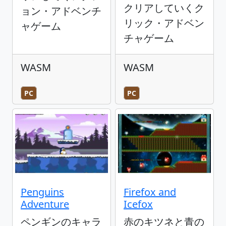
クリアしていくク
ョン・アドベンチ
リック・アドベン
ャゲーム
チャゲーム
WASM
WASM
PC
PC
Penguins
Firefox and
Adventure
Icefox
ペンギンのキャラ
赤のキツネと青の