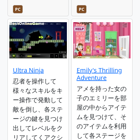
PC
PC
Ultra Ninja
Emily's Thrilling
Adventure
忍者を操作して
アメを持った女の
様々なスキルをキ
子のエミリーを部
ー操作で発動して
屋の中からアイテ
敵を倒し、各ステ
ムを見つけて、そ
ージの鍵を見つけ
のアイテムを利用
出してレベルをク
して各ステージを
リアしてくアクシ