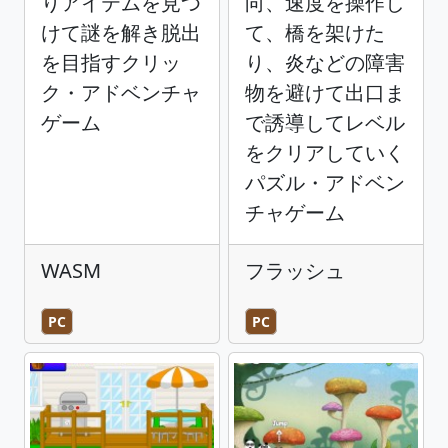
りアイテムを見つ
向、速度を操作し
けて謎を解き脱出
て、橋を架けた
を目指すクリッ
り、炎などの障害
ク・アドベンチャ
物を避けて出口ま
ゲーム
で誘導してレベル
をクリアしていく
パズル・アドベン
チャゲーム
WASM
フラッシュ
PC
PC