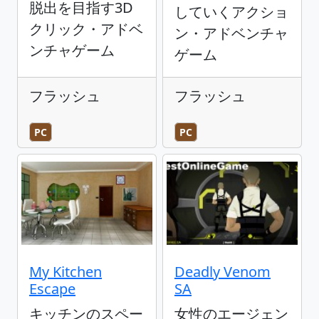
脱出を目指す3D
していくアクショ
クリック・アドベ
ン・アドベンチャ
ンチャゲーム
ゲーム
フラッシュ
フラッシュ
PC
PC
My Kitchen
Deadly Venom
Escape
SA
キッチンのスペー
女性のエージェン