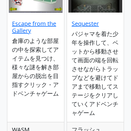
Escape from the
Sequester
Gallery
パジャマを着た少
倉庫のような部屋
年を操作して、ベ
の中を探索してア
ットから移動させ
イテムを見つけ、
て画面の端を回転
様々な謎を解き部
させながらトラッ
屋からの脱出を目
プなどを避けてド
指すクリック・ア
アまで移動してス
ドベンチャゲーム
テージをクリアし
ていくアドベンチ
ャゲーム
WASM
フラッシュ