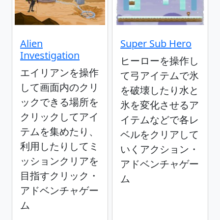
Alien
Super Sub Hero
Investigation
ヒーローを操作し
エイリアンを操作
て弓アイテムで氷
して画面内のクリ
を破壊したり水と
ックできる場所を
氷を変化させるア
クリックしてアイ
イテムなどで各レ
テムを集めたり、
ベルをクリアして
利用したりしてミ
いくアクション・
ッションクリアを
アドベンチャゲー
目指すクリック・
ム
アドベンチャゲー
ム