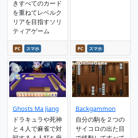
きすべてのカード
を重ねてレベルク
リアを目指すソリ
ティアゲーム
PC
スマホ
PC
スマホ
Ghosts Ma Jiang
Backgammon
ドラキュラや死神
自分の駒を２つの
と４人で麻雀で対
サイコロの出た目
戦する４人打ち麻
で移動してすべて