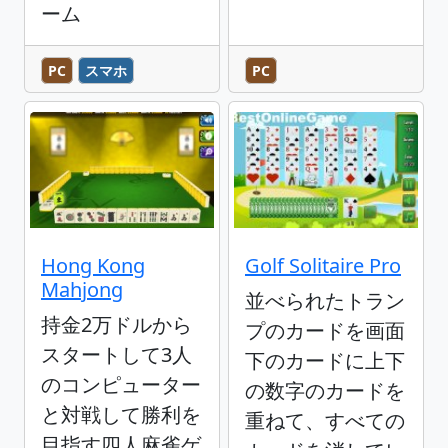
ーム
PC
スマホ
PC
Hong Kong
Golf Solitaire Pro
Mahjong
並べられたトラン
持金2万ドルから
プのカードを画面
スタートして3人
下のカードに上下
のコンピューター
の数字のカードを
と対戦して勝利を
重ねて、すべての
目指す四人麻雀ゲ