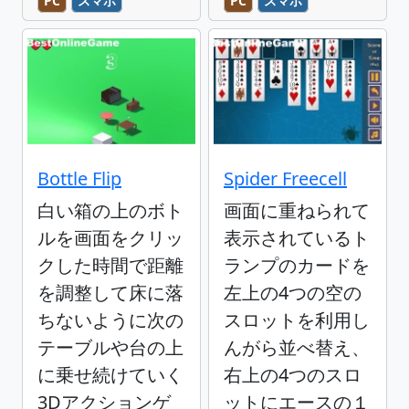
PC
スマホ
PC
スマホ
Bottle Flip
Spider Freecell
白い箱の上のボト
画面に重ねられて
ルを画面をクリッ
表示されているト
クした時間で距離
ランプのカードを
を調整して床に落
左上の4つの空の
ちないように次の
スロットを利用し
テーブルや台の上
んがら並べ替え、
に乗せ続けていく
右上の4つのスロ
3Dアクションゲ
ットにエースの１