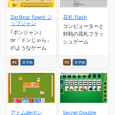
Zip Bear Town! ジ
花札 Flash
ップジャン
コンピューターと
｢ポンジャン｣
対戦の花札フラッ
or「ドンじゃら」
シュゲーム
のようなゲーム
PC
スマホ
PC
スマホ
アトムdeポン
Secret Double