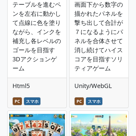
テーブルを進むペ
画面下から数字の
ンを左右に動かし
描かれたパネルを
て点線に色を塗り
撃ち出して合計が
ながら、インクを
７になるようにパ
補充し各レベルの
ネルを合体させて
ゴールを目指す
消し続けてハイス
3Dアクションゲ
コアを目指すソリ
ーム
ティアゲーム
Html5
Unity/WebGL
PC
スマホ
PC
スマホ