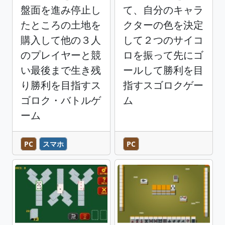
盤面を進み停止し
て、自分のキャラ
たところの土地を
クターの色を決定
購入して他の３人
して２つのサイコ
のプレイヤーと競
ロを振って先にゴ
い最後まで生き残
ールして勝利を目
り勝利を目指すス
指すスゴロクゲー
ゴロク・バトルゲ
ム
ーム
PC
スマホ
PC