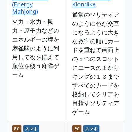
(Energy
Klondike
Mahjong)
通常のソリティア
火力・水力・風
のように色が交互
力・原子力などの
になるように大き
エネルギーの牌を
な数字の順にカー
麻雀牌のように利
ドを重ねて画面上
用して役を揃えて
の８つのスロット
順位を競う麻雀ゲ
にエースの１から
ーム
キングの１３まで
すべてのカードを
格納してクリアを
目指すソリティア
ゲーム
PC
スマホ
PC
スマホ