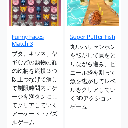
Funny Faces
Super Puffer Fish
Match 3
丸いハリセンボン
ブタ、キツネ、ヤ
を転がして貝をと
ギなどの動物の顔
りながら進み、ビ
の絵柄を縦横３つ
ニール袋を割って
以上つなげて消し
魚を逃がしてレベ
て制限時間内にゲ
ルをクリアしてい
ージを満タンにし
く3Dアクション
てクリアしていく
ゲーム
アーケード・パズ
ルゲーム