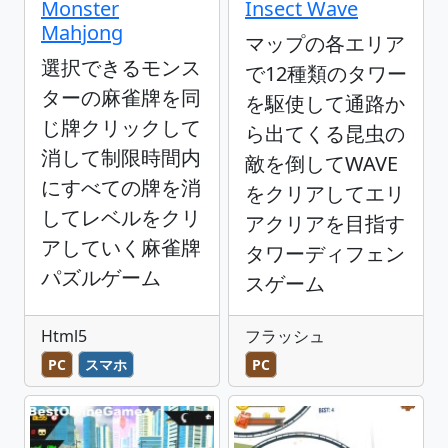
Monster
Insect Wave
Mahjong
マップの各エリア
選択できるモンス
で12種類のタワー
ターの麻雀牌を同
を駆使して通路か
じ牌クリックして
ら出てくる昆虫の
消して制限時間内
敵を倒してWAVE
にすべての牌を消
をクリアしてエリ
してレベルをクリ
アクリアを目指す
アしていく麻雀牌
タワーディフェン
パズルゲーム
スゲーム
Html5
フラッシュ
PC
スマホ
PC