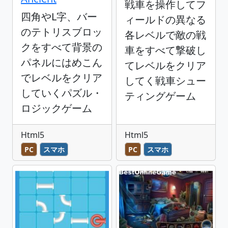
戦車を操作してフ
四角やL字、バー
ィールドの異なる
のテトリスブロッ
各レベルで敵の戦
クをすべて背景の
車をすべて撃破し
パネルにはめこん
てレベルをクリア
でレベルをクリア
してく戦車シュー
していくパズル・
ティングゲーム
ロジックゲーム
Html5
Html5
PC
スマホ
PC
スマホ