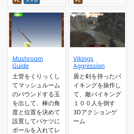
PC
スマホ
PC
Mushroom
Vikings
Guide
Aggression
土管をくりっくし
盾と剣を持ったバ
てマッシュルーム
イキングを操作し
のバウンドする玉
て、敵バイキング
を出して、棒の角
１００人を倒す
度と位置を決めて
3Dアクションゲ
設置してバケツに
ーム
ボールを入れてレ