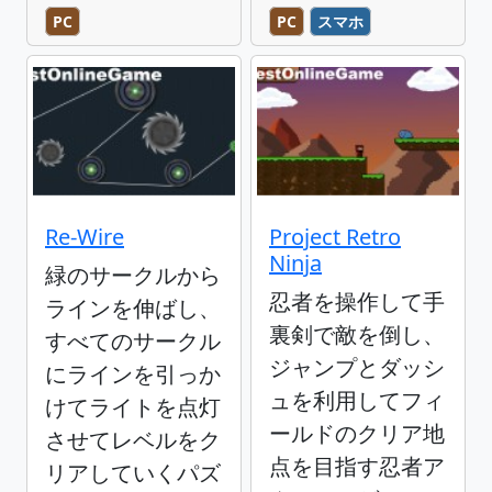
PC
PC
スマホ
Re-Wire
Project Retro
Ninja
緑のサークルから
忍者を操作して手
ラインを伸ばし、
裏剣で敵を倒し、
すべてのサークル
ジャンプとダッシ
にラインを引っか
ュを利用してフィ
けてライトを点灯
ールドのクリア地
させてレベルをク
点を目指す忍者ア
リアしていくパズ