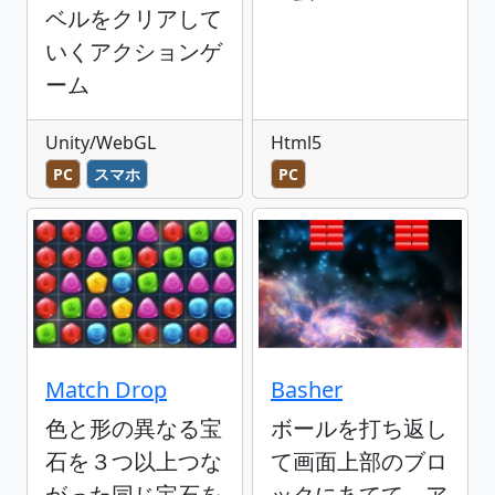
ベルをクリアして
いくアクションゲ
ーム
Unity/WebGL
Html5
PC
スマホ
PC
Match Drop
Basher
色と形の異なる宝
ボールを打ち返し
石を３つ以上つな
て画面上部のブロ
がった同じ宝石を
ックにあてて、ア