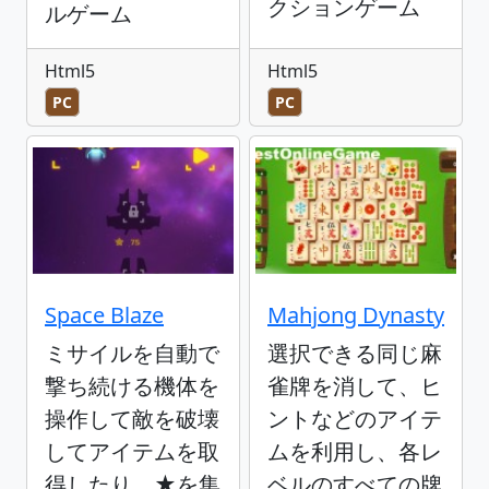
クションゲーム
ルゲーム
Html5
Html5
PC
PC
Space Blaze
Mahjong Dynasty
ミサイルを自動で
選択できる同じ麻
撃ち続ける機体を
雀牌を消して、ヒ
操作して敵を破壊
ントなどのアイテ
してアイテムを取
ムを利用し、各レ
得したり、★を集
ベルのすべての牌