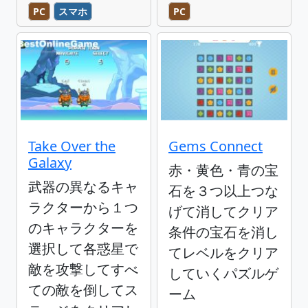
PC
スマホ
PC
Take Over the
Gems Connect
Galaxy
赤・黄色・青の宝
武器の異なるキャ
石を３つ以上つな
ラクターから１つ
げて消してクリア
のキャラクターを
条件の宝石を消し
選択して各惑星で
てレベルをクリア
敵を攻撃してすべ
していくパズルゲ
ての敵を倒してス
ーム