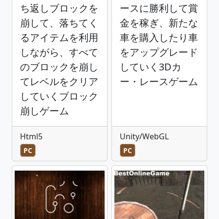
ち返しブロックを
ースに勝利して賞
崩して、落ちてく
金を稼ぎ、新たな
るアイテムを利用
車を購入したり車
しながら、すべて
をアップグレード
のブロックを崩し
していく3Dカ
てレベルをクリア
ー・レースゲーム
していくブロック
崩しゲーム
Html5
Unity/WebGL
PC
PC