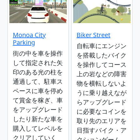
Monoa City
Biker Street
Parking
自転車にエンジン
街の中を車を操作
を搭載したバイク
して指定された矢
を操作してコース
印のある光の柱を
上の岩などの障害
通過して、駐車ス
物を横転しないよ
ペースに車を停め
うに乗り越えなが
て賞金を稼ぎ、車
らアップグレード
をアップグレード
に必要なコインを
したり新たな車を
取り先のエリアを
購入してレベルを
目指すバイク・ア
クリアしていく
クションゲーム