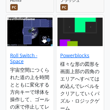
Html5
フラッシュ
PC
PC
Roll Switch -
Powerblocks
Space
様々な形の図形を
宇宙空間につくら
画面上部の四角の
れた道の上を時間
エリアへすべては
とともに変化する
め込んでレベルを
方向キーで球体を
クリアしていくパ
操作して、ゴール
ズル・ロジックゲ
の床で停止してレ
ーム