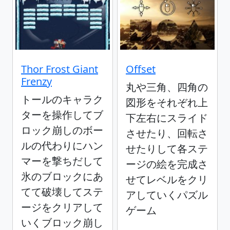
Thor Frost Giant
Offset
Frenzy
丸や三角、四角の
トールのキャラク
図形をそれぞれ上
ターを操作してブ
下左右にスライド
ロック崩しのボー
させたり、回転さ
ルの代わりにハン
せたりして各ステ
マーを撃ちだして
ージの絵を完成さ
氷のブロックにあ
せてレベルをクリ
てて破壊してステ
アしていくパズル
ージをクリアして
ゲーム
いくブロック崩し