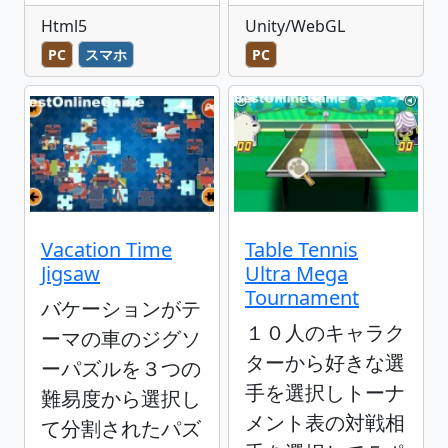
Html5
Unity/WebGL
PC
スマホ
PC
Vacation Time
Table Tennis
Jigsaw
Ultra Mega
Tournament
バケーションがテ
１０人のキャラク
ーマの車のジグソ
ターから好きな選
ーパズルを３つの
手を選択しトーナ
難易度から選択し
メント表の対戦相
て分割されたパズ