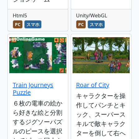
Html5
Unity/WebGL
PC
スマホ
PC
スマホ
Train Journeys
Roar of City
Puzzle
キャラクターを操
６枚の電車の絵か
作してパンチとキ
ら好きな絵と分割
ック、スーパース
するジグソーパズ
キルで敵キャラク
ルのピースを選択
ターを倒して右へ