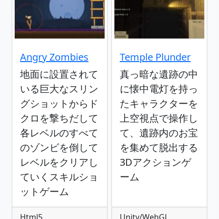
Angry Zombies
Temple Plunder
地面に設置されて
真っ暗な遺跡の中
いる巨大なスリン
に懐中電灯を持っ
グショットからド
たキャラクターを
クロを撃ちだして
上空視点で操作し
各レベルのすべて
て、遺跡内のお宝
のゾンビを倒して
を集めて脱出する
レベルをクリアし
3Dアクションゲ
ていくスキルショ
ーム
ットゲーム
Html5
Unity/WebGL