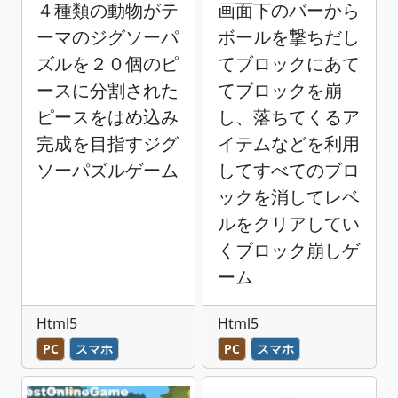
４種類の動物がテ
画面下のバーから
ーマのジグソーパ
ボールを撃ちだし
ズルを２０個のピ
てブロックにあて
ースに分割された
てブロックを崩
ピースをはめ込み
し、落ちてくるア
完成を目指すジグ
イテムなどを利用
ソーパズルゲーム
してすべてのブロ
ックを消してレベ
ルをクリアしてい
くブロック崩しゲ
ーム
Html5
Html5
PC
スマホ
PC
スマホ