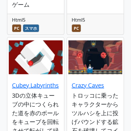
ゲーム
Html5
Html5
PC
スマホ
PC
Cubey Labyrinths
Crazy Caves
3Dの立体キュー
トロッコに乗った
ブの中につくられ
キャラクターから
た道を赤のボール
ツルハシを上に投
をキューブを回転
げバウンドする鉱
させて転がして緑
石を破壊してコイ