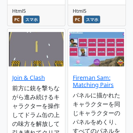
Html5
Html5
PC
スマホ
PC
スマホ
Join & Clash
Fireman Sam:
Matching Pairs
前方に銃を撃ちな
パネルに描かれた
がら進み続けるキ
キャラクターを同
ャラクターを操作
じキャラクターの
してドラム缶の上
パネルをめくり、
の味方を解放して
すべてのパネルを
引き連れてクリア