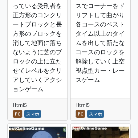
っている受刑者を
スでコーナーをド
正方形のコンクリ
リフトして曲がり
ートブロックと長
各コースのベスト
方形のブロックを
タイム以上のタイ
消して地面に落ち
ムを出して新たな
ないように芝のブ
コースのロックを
ロックの上に立た
解除していく上空
せてレベルをクリ
視点型カー・レー
アしていくアクシ
スゲーム
ョンゲーム
Html5
Html5
PC
スマホ
PC
スマホ