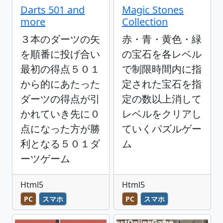
Darts 501 and
Magic Stones
more
Collection
３本のダーツの矢
赤・青・黄色・緑
を順番に投げ合い
の宝石を各レベル
最初の得点５０１
で制限時間内に指
から的にあたった
定された宝石を指
ダーツの得点が引
定の数以上消して
かれていき先に０
レベルをクリアし
点になった方が勝
ていくパズルゲー
利となる５０１ダ
ム
ーツゲーム
Html5
Html5
PC
スマホ
PC
スマホ