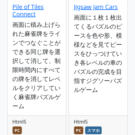
Pile of Tiles
Jigsaw Jam Cars
Connect
画面に１枚１枚出
画面に積み上げら
てくるパズルのピ
れた麻雀牌をライ
ースを色や形、模
ンでつなぐことが
様などを見てピー
できる同じ牌を選
スをひっつけてい
択して消して、制
き各レベルの車の
限時間内にすべて
パズルの完成を目
の牌を消してレベ
指すジグソーパズ
ルをクリアしてい
ルゲーム
く麻雀牌パズルゲ
ーム
Html5
Html5
PC
PC
スマホ