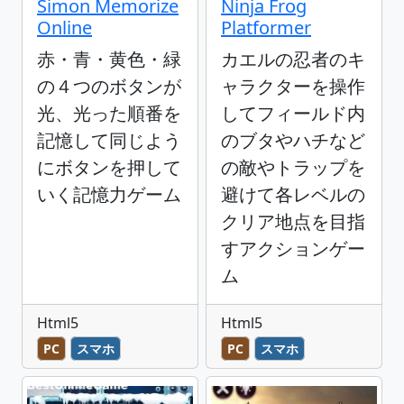
Simon Memorize
Ninja Frog
Online
Platformer
赤・青・黄色・緑
カエルの忍者のキ
の４つのボタンが
ャラクターを操作
光、光った順番を
してフィールド内
記憶して同じよう
のブタやハチなど
にボタンを押して
の敵やトラップを
いく記憶力ゲーム
避けて各レベルの
クリア地点を目指
すアクションゲー
ム
Html5
Html5
PC
スマホ
PC
スマホ