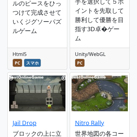
手を選択して５ポ
ルのピースをひっ
イントを先取して
つけて完成させて
勝利して優勝を目
いくジグソーパズ
指す3D卓�ゲー
ルゲーム
ム
Html5
Unity/WebGL
PC
スマホ
PC
Jail Drop
Nitro Rally
ブロックの上に立
世界地図の各コー