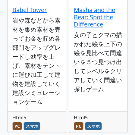
Babel Tower
Masha and the
Bear: Spot the
岩や森などから素
Difference
材を集め素材を売
女の子とクマの描
ってお金を貯め各
かれた絵を上下の
部門をアップグレ
絵を見比べて間違
ードし効率を上
いを５つ見つけ出
げ、素材をテント
してレベルをクリ
に運び加工して建
アしていく間違い
物を建設していく
探しゲーム
建設シミュレーシ
ョンゲーム
Html5
Html5
PC
スマホ
PC
スマホ