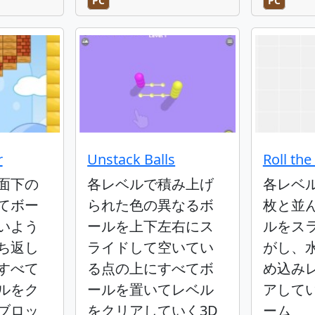
PC
PC
r
Unstack Balls
Roll the
面下の
各レベルで積み上げ
各レベ
てボー
られた色の異なるボ
枚と並
いよう
ールを上下左右にス
ルをス
ち返し
ライドして空いてい
がし、
すべて
る点の上にすべてボ
め込み
ルをク
ールを置いてレベル
アして
ブロッ
をクリアしていく3D
ーム