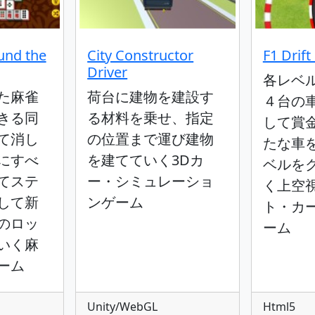
und the
City Constructor
F1 Drift
Driver
各レベ
た麻雀
荷台に建物を建設す
４台の
きる同
る材料を乗せ、指定
して賞
て消し
の位置まで運び建物
たな車
にすべ
を建てていく3Dカ
ベルを
てステ
ー・シミュレーショ
く上空
して新
ンゲーム
ト・カ
のロッ
ーム
いく麻
ーム
Unity/WebGL
Html5