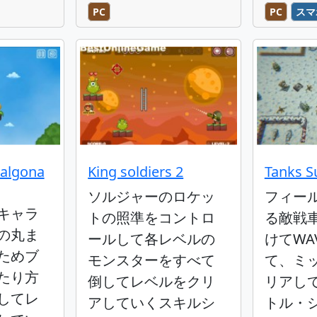
PC
PC
スマ
algona
King soldiers 2
Tanks Su
ソルジャーのロケッ
フィー
キャラ
トの照準をコントロ
る敵戦
の丸ま
ールして各レベルの
けてWA
ためブ
モンスターをすべて
て、ミ
たり方
倒してレベルをクリ
リアし
してレ
アしていくスキルシ
トル・