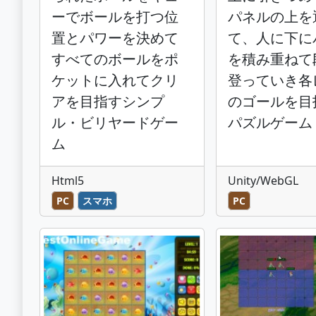
ーでボールを打つ位
パネルの上を
置とパワーを決めて
て、人に下に
すべてのボールをポ
を積み重ねて
ケットに入れてクリ
登っていき各
アを目指すシンプ
のゴールを目
ル・ビリヤードゲー
パズルゲーム
ム
Html5
Unity/WebGL
PC
スマホ
PC