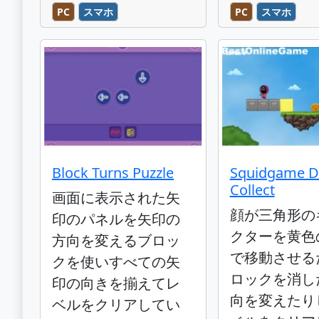
PC
スマホ
PC
スマホ
Block Turns Puzzle
Squidgame D
Collect
画面に表示された矢
顔が三角形の
印のパネルを矢印の
クターを黄色
方向を変えるブロッ
で移動させる
クを使いすべての矢
ロックを消し
印の向きを揃えてレ
向を変えたり
ベルをクリアしてい