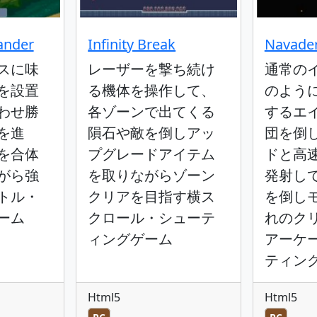
nder
Infinity Break
Navade
スに味
レーザーを撃ち続け
通常の
を設置
る機体を操作して、
のよう
わせ勝
各ゾーンで出てくる
するエ
を進
隕石や敵を倒しアッ
団を倒
を合体
プグレードアイテム
ドと高
がら強
を取りながらゾーン
発射し
トル・
クリアを目指す横ス
を倒し
ーム
クロール・シューテ
れのク
ィングゲーム
アーケ
ティン
Html5
Html5