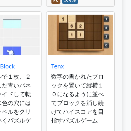
PC
スマホ
 Block
Tenx
ルで１枚、２
数字の書かれたブロ
んだ青いパネ
ックを置いて縦横１
ライドして転
０になるように並べ
水色の穴には
てブロックを消し続
レベルをクリ
けてハイスコアを目
いくパズルゲ
指すパズルゲーム