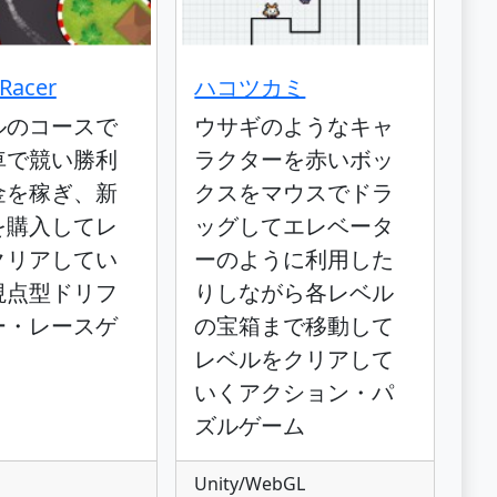
 Racer
ハコツカミ
ルのコースで
ウサギのようなキャ
車で競い勝利
ラクターを赤いボッ
金を稼ぎ、新
クスをマウスでドラ
を購入してレ
ッグしてエレベータ
クリアしてい
ーのように利用した
視点型ドリフ
りしながら各レベル
ー・レースゲ
の宝箱まで移動して
レベルをクリアして
いくアクション・パ
ズルゲーム
Unity/WebGL