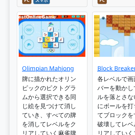
PC
スマホ
PC
Olimpian Mahjong
Block Breake
牌に描かれたオリン
各レベルで画
ピックのピクトグラ
バーを動かし
ムから選択できる同
ルを落とさな
じ絵を見つけて消し
にボールを打
ていき、すべての牌
てブロックを
を消してレベルをク
破壊してレベ
リアしていく麻雀牌
リアしていく