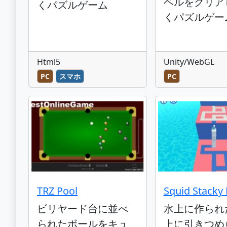
ベルをクリア
くパズルゲーム
くパズルゲー
Html5
Unity/WebGL
PC
スマホ
PC
TRZ Pool
Squid Stacky
ビリヤード台に並べ
水上に作られ
られたボールをキュ
上に引きつめ