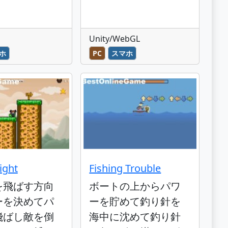
Unity/WebGL
ホ
PC
スマホ
ight
Fishing Trouble
を飛ばす方向
ボートの上からパワ
ーを決めてパ
ーを貯めて釣り針を
飛ばし敵を倒
海中に沈めて釣り針