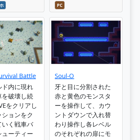
ホ
PC
rvival Battle
Soul-O
ルド内に現れ
牙と目に分割された
車を破壊し続
赤と黄色のモンスタ
VEをクリアし
ーを操作して、カウ
ッションをク
ントダウンで入れ替
ていく戦車バ
わり操作し各レベル
シューティー
のそれぞれの扉にモ