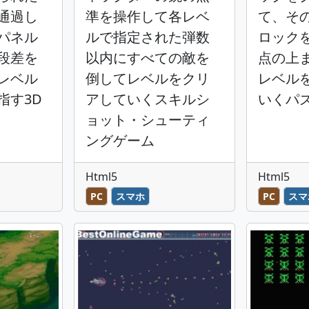
通過し
準を操作して各レベ
て、そ
パネル
ルで指定された弾数
ロック
段差を
以内にすべての敵を
点の上
レベル
倒してレベルをクリ
レベル
指す3D
アしていくスキルシ
いくパ
ョット・シューティ
ングゲーム
Html5
Html5
PC
スマホ
PC
スマ