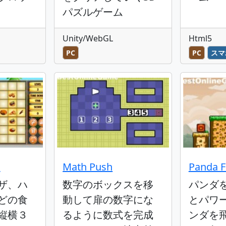
パズルゲーム
Unity/WebGL
Html5
PC
PC
スマ
n
Math Push
Panda F
ザ、ハ
数字のボックスを移
パンダ
どの食
動して扉の数字にな
とパワ
縦横３
るように数式を完成
ンダを