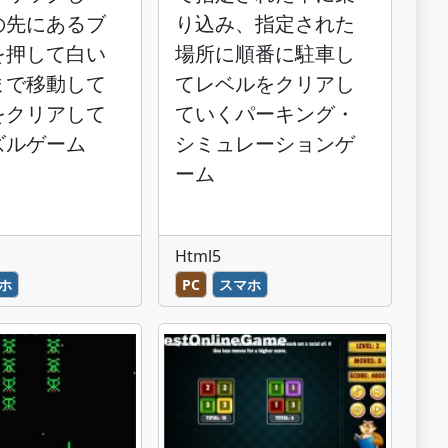
の先にあるブ
り込み、指定された
を押して白い
場所に順番に駐車し
まで移動して
てレベルをクリアし
をクリアして
ていくパーキング・
ズルゲーム
シミュレーションゲ
ーム
Html5
ホ
PC
スマホ