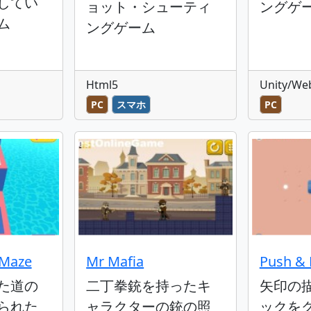
してい
ョット・シューティ
ングゲ
ム
ングゲーム
Html5
Unity/We
PC
スマホ
PC
 Maze
Mr Mafia
Push & 
た道の
二丁拳銃を持ったキ
矢印の
られた
ャラクターの銃の照
ックを