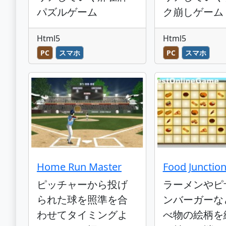
パズルゲーム
ク崩しゲーム
Html5
Html5
PC
スマホ
PC
スマホ
Home Run Master
Food Junctio
ピッチャーから投げ
ラーメンやピ
られた球を照準を合
ンバーガーな
わせてタイミングよ
べ物の絵柄を