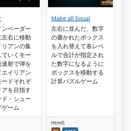
r
Make all Equal
インベーダー
左右に並んだ、数字
に左右に移動
の書かれたボックス
イリアンの集
を入れ替えて各レベ
していくモー
ルで合計が指定され
速連射で弾を
た数字になるように
てエイリアン
ボックスを移動する
モードそれぞ
計算パズルゲーム
リアを目指す
ード・シュー
グゲーム
Html5