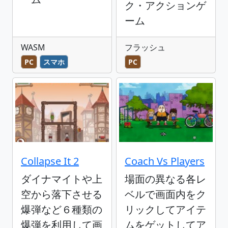
ク・アクションゲ
ーム
WASM
フラッシュ
PC
スマホ
PC
Collapse It 2
Coach Vs Players
ダイナマイトや上
場面の異なる各レ
空から落下させる
ベルで画面内をク
爆弾など６種類の
リックしてアイテ
爆弾を利用して画
ムをゲットしてア