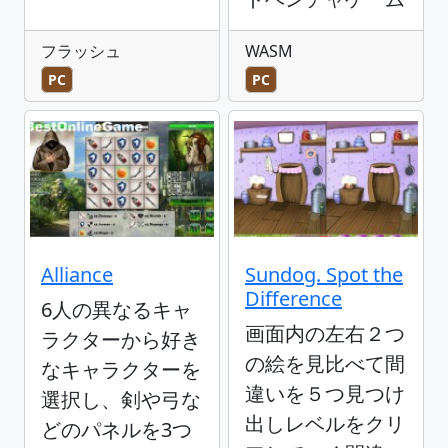
フラッシュ
WASM
PC
PC
Alliance
Sundog. Spot the
Difference
6人の異なるキャ
画面内の左右２つ
ラクターから好き
の絵を見比べて間
なキャラクターを
違いを５つ見つけ
選択し、剣や弓な
出しレベルをクリ
どのパネルを3つ