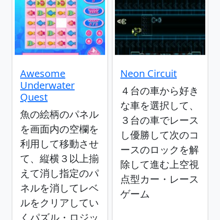
Awesome
Neon Circuit
Underwater
４台の車から好き
Quest
な車を選択して、
魚の絵柄のパネル
３台の車でレース
を画面内の空欄を
し優勝して次のコ
利用して移動させ
ースのロックを解
て、縦横３以上揃
除して進む上空視
えて消し指定のパ
点型カー・レース
ネルを消してレベ
ゲーム
ルをクリアしてい
くパズル・ロジッ