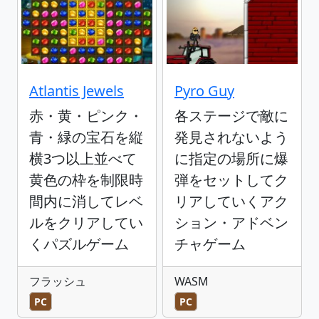
Atlantis Jewels
Pyro Guy
赤・黄・ピンク・
各ステージで敵に
青・緑の宝石を縦
発見されないよう
横3つ以上並べて
に指定の場所に爆
黄色の枠を制限時
弾をセットしてク
間内に消してレベ
リアしていくアク
ルをクリアしてい
ション・アドベン
くパズルゲーム
チャゲーム
フラッシュ
WASM
PC
PC