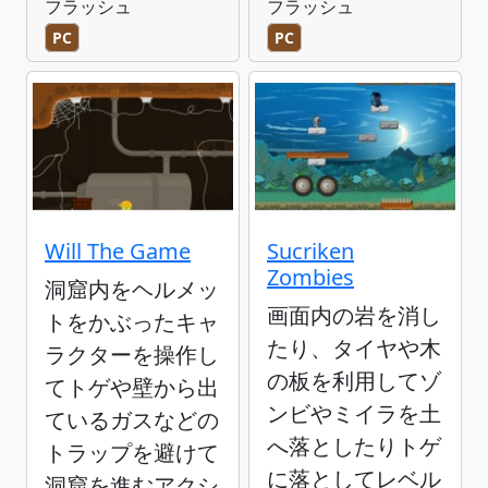
フラッシュ
フラッシュ
PC
PC
Will The Game
Sucriken
Zombies
洞窟内をヘルメッ
画面内の岩を消し
トをかぶったキャ
たり、タイヤや木
ラクターを操作し
の板を利用してゾ
てトゲや壁から出
ンビやミイラを土
ているガスなどの
へ落としたりトゲ
トラップを避けて
に落としてレベル
洞窟を進むアクシ