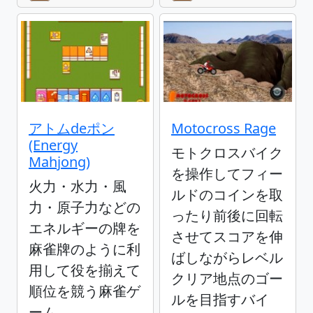
アトムdeポン
Motocross Rage
(Energy
モトクロスバイク
Mahjong)
を操作してフィー
火力・水力・風
ルドのコインを取
力・原子力などの
ったり前後に回転
エネルギーの牌を
させてスコアを伸
麻雀牌のように利
ばしながらレベル
用して役を揃えて
クリア地点のゴー
順位を競う麻雀ゲ
ルを目指すバイ
ーム