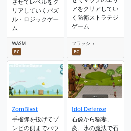
させてレベルをク
アをクリアしてい
リアしていくパズ
く防衛ストラテジ
ル・ロジックゲー
ゲーム
ム
WASM
フラッシュ
PC
PC
ZomBlast
Idol Defense
手榴弾を投げてゾ
石像から稲妻、
ンビの側までバウ
炎、氷の魔法で石