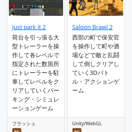
Just park it 2
Saloon Brawl 2
荷台を引っ張る大
西部の町で保安官
型トレーラーを操
を操作して町や酒
作して各レベルで
場などで敵と乱闘
指定された数箇所
して倒しクリアし
にトレーラーを駐
ていく3Dバト
車してレベルをク
ル・アクションゲ
リアしていくパー
ーム
キング・シミュレ
ーションゲーム
フラッシュ
Unity/WebGL
PC
PC