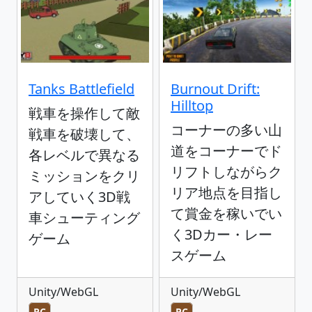
Tanks Battlefield
Burnout Drift:
Hilltop
戦車を操作して敵
コーナーの多い山
戦車を破壊して、
道をコーナーでド
各レベルで異なる
リフトしながらク
ミッションをクリ
リア地点を目指し
アしていく3D戦
て賞金を稼いでい
車シューティング
く3Dカー・レー
ゲーム
スゲーム
Unity/WebGL
Unity/WebGL
PC
PC