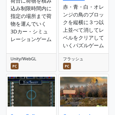
荷台に荷物を積み
赤・青・白・オレ
込み制限時間内に
ンジの鳥のブロッ
指定の場所まで荷
クを縦横に３つ以
物を運んでいく
上並べて消してレ
3Dカー・シミュ
ベルをクリアして
レーションゲーム
いくパズルゲーム
Unity/WebGL
フラッシュ
PC
PC