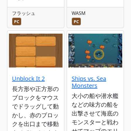
フラッシュ
WASM
PC
PC
Unblock It 2
Ships vs. Sea
Monsters
長方形や正方形の
大小の船や潜水艦
ブロックをマウス
などの味方の船を
でドラッグして動
出撃させて海底の
かし、赤のブロッ
モンスターと戦わ
クを出口まで移動
せてマップのエリ