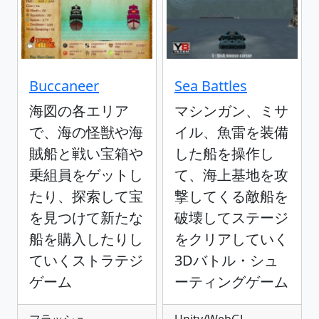
Buccaneer
Sea Battles
海図の各エリア
マシンガン、ミサ
で、海の怪獣や海
イル、魚雷を装備
賊船と戦い宝箱や
した船を操作し
乗組員をゲットし
て、海上基地を攻
たり、探索して宝
撃してくる敵船を
を見つけて新たな
破壊してステージ
船を購入したりし
をクリアしていく
ていくストラテジ
3Dバトル・シュ
ゲーム
ーティングゲーム
フラッシュ
Unity/WebGL