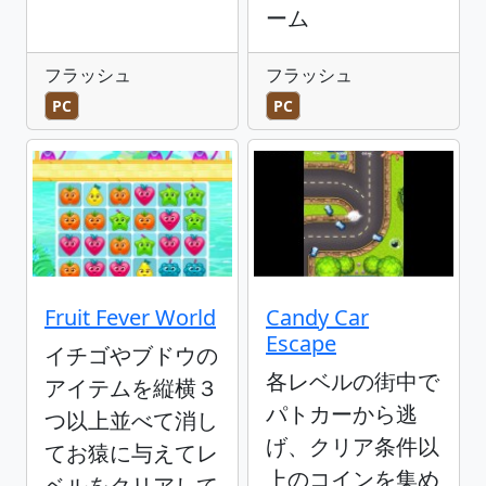
ーム
フラッシュ
フラッシュ
PC
PC
Fruit Fever World
Candy Car
Escape
イチゴやブドウの
各レベルの街中で
アイテムを縦横３
パトカーから逃
つ以上並べて消し
げ、クリア条件以
てお猿に与えてレ
上のコインを集め
ベルをクリアして