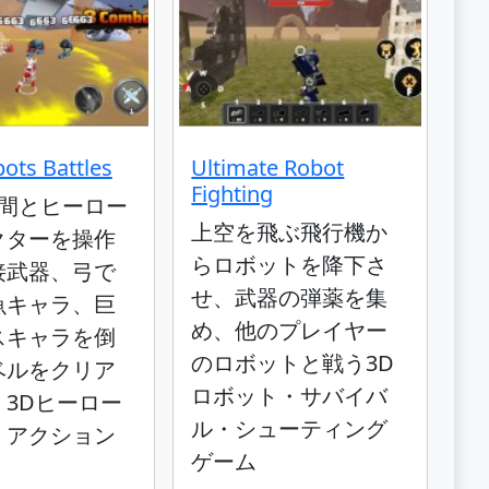
ots Battles
Ultimate Robot
Fighting
仲間とヒーロー
上空を飛ぶ飛行機か
クターを操作
らロボットを降下さ
接武器、弓で
せ、武器の弾薬を集
魚キャラ、巨
め、他のプレイヤー
スキャラを倒
のロボットと戦う3D
ベルをクリア
ロボット・サバイバ
く3Dヒーロー
ル・シューティング
・アクション
ゲーム