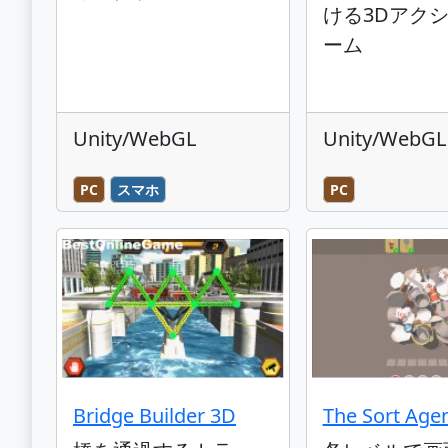
ける3Dアク
ーム
Unity/WebGL
Unity/WebGL
PC
スマホ
PC
Bridge Builder 3D
The Sort Age