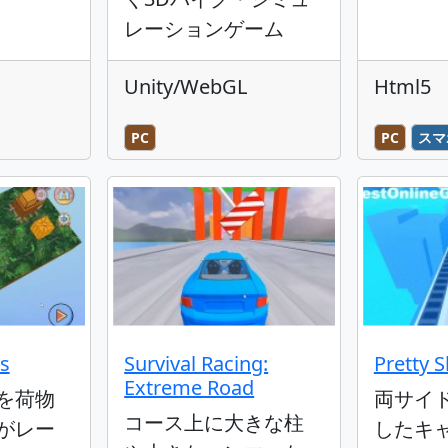
レーションゲーム
Unity/WebGL
Html5
PC
PC
スマ
ls
Survival Racing:
Pretty 
Extreme Road
を荷物
両サイ
コース上に大きな柱
がレー
したキ