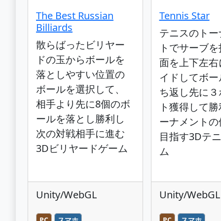
The Best Russian
Tennis Star
Billiards
テニスのトー
散らばったビリヤー
トでサーブを
ドの玉からボールを
面を上下左右
落としやすい位置の
イドしてボー
ボールを選択して、
ち返し先に３
相手より先に8個のボ
ト獲得して勝
ールを落とし勝利し
ーナメントの
次の対戦相手に進む
目指す3Dテ
3Dビリヤードゲーム
ム
Unity/WebGL
Unity/WebGL
PC
スマホ
PC
スマホ