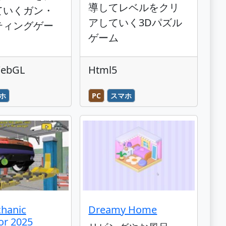
導してレベルをクリ
ていくガン・
アしていく3Dパズル
ティングゲー
ゲーム
WebGL
Html5
ホ
PC
スマホ
hanic
Dreamy Home
or 2025