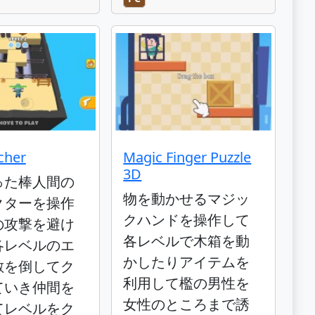
cher
Magic Finger Puzzle
3D
った棒人間の
物を動かせるマジッ
クターを操作
クハンドを操作して
の攻撃を避け
各レベルで木箱を動
各レベルのエ
かしたりアイテムを
敵を倒してク
利用して檻の男性を
ていき仲間を
女性のところまで誘
てレベルをク