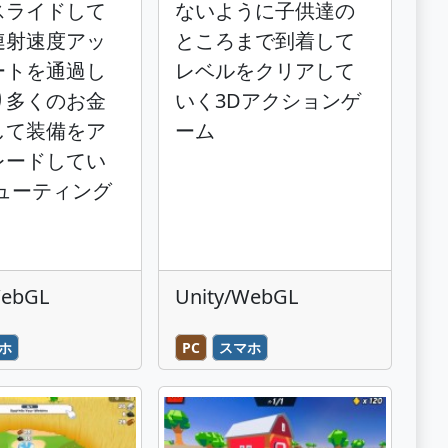
スライドして
ないように子供達の
連射速度アッ
ところまで到着して
ートを通過し
レベルをクリアして
り多くのお金
いく3Dアクションゲ
して装備をア
ーム
レードしてい
シューティング
WebGL
Unity/WebGL
ホ
PC
スマホ