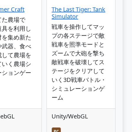
mer Craft
The Last Tiger: Tank
Simulator
てた農場で
戦車を操作してマッ
道具を利用し
プの各ステージで敵
材を集め新た
戦車を照準モードと
や武器、食べ
ズームで大砲を撃ち
成して農場を
敵戦車を破壊してス
ていく農場シ
テージをクリアして
ーションゲー
いく3D戦車バトル・
シミュレーションゲ
ーム
WebGL
Unity/WebGL
PC