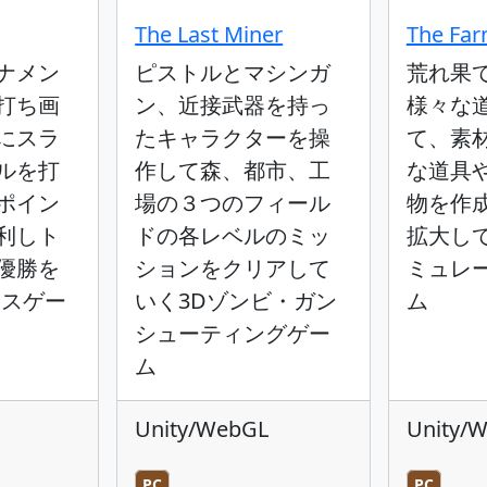
The Last Miner
The Far
ナメン
ピストルとマシンガ
荒れ果
打ち画
ン、近接武器を持っ
様々な
にスラ
たキャラクターを操
て、素
ルを打
作して森、都市、工
な道具
ポイン
場の３つのフィール
物を作
利しト
ドの各レベルのミッ
拡大し
優勝を
ションをクリアして
ミュレ
ニスゲー
いく3Dゾンビ・ガン
ム
シューティングゲー
ム
Unity/WebGL
Unity/
PC
PC