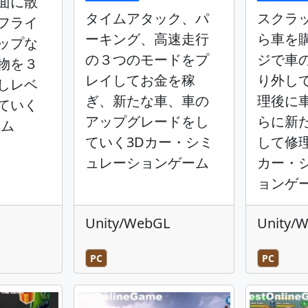
面に散
タイムアタック、パ
スクラ
フライ
ーキング、高速走行
ら車を
ップな
の３つのモードをプ
ジで車
物を３
レイしてお金を稼
り外し
しレベ
ぎ、新たな車、車の
理後に
ていく
アップグレードをし
らに新
ーム
ていく3Dカー・シミ
して修
ュレーションゲーム
カー・
ョンゲ
Unity/WebGL
Unity/
PC
PC