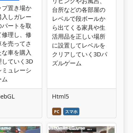
リビングやお風呂、
ップ置き場か
台所などの各部屋の
購入しガレー
レベルで段ボールか
のパートを取
ら出てくる家具や生
て修理し、修
活用品を正しい場所
車を売ってさ
に設置してレベルを
たな車を購入
クリアしていく3Dパ
理していく3D
ズルゲーム
シミュレーシ
ーム
WebGL
Html5
PC
スマホ