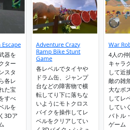
 Escape
Adventure Crazy
War Rob
Ramp Bike Stunt
武器を
4人の
Game
クター
キャラ
各レベルでタイヤや
ンスタ
して近
ドラム缶、ジャンプ
ら各レ
敵の雑
台などの障害物で横
れた宝
大なボ
転してり下に落ちな
をすべ
してレ
いようにモトクロス
ベルを
してい
バイクを操作してレ
く3Dア
バトル
ベルをクリアしてい
ム
ゲーム
く3Dバイク・シミュ