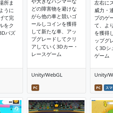
や大きなハンマーな
場所ま
左右に
どの障害物を避けな
ように
威力・
がら他の車と競いゴ
げて完
プのゲ
ールしコインを獲得
ルをク
て、よ
して新たな車、アッ
3Dパズ
を獲得
プグレードしてクリ
ップグ
アしていく3Dカー・
く3D
レースゲーム
ゲーム
Unity/WebGL
Unity/
PC
PC
スマ