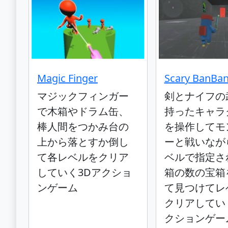
Magic Finger
Scary BanBan
マジックフィンガー
剣とナイフの
で木箱やドラム缶、
持ったキャラ
棒人間をつかみ台の
を操作してモ
上から落とすか倒し
ーと戦いなが
て各レベルをクリア
ベルで指定さ
していく3Dアクショ
箱の数の宝箱
ンゲーム
て見つけてレ
クリアしてい
クションゲー