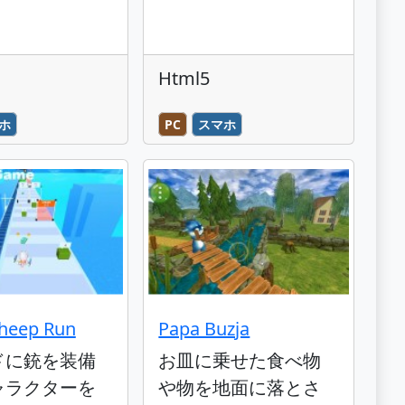
Html5
ホ
PC
スマホ
Sheep Run
Papa Buzja
ドに銃を装備
お皿に乗せた食べ物
ャラクターを
や物を地面に落とさ