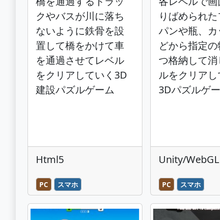
橋を通過するトラッ
各レベルで画
クやバスが川に落ち
りばめられた
ないように鉄骨を設
パンや瓶、カ
置して橋をかけて車
どから指定の
を通過させてレベル
つ格納して消
をクリアしていく3D
ルをクリアし
建設パズルゲーム
3Dパズルゲ
Html5
Unity/WebGL
PC
スマホ
PC
スマホ