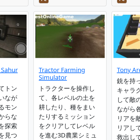
 Sahur
Tractor Farming
Tony Ar
Simulator
銃を持
てトン
トラクターを操作し
キャラ
いなが
て、各レベルの土を
して敵
るモン
耕したり、種をまい
ながら
からな
たりするミッション
リアを
を探索
をクリアしてレベル
リアし
を見つ
を進む3D農業シミュ
救出し