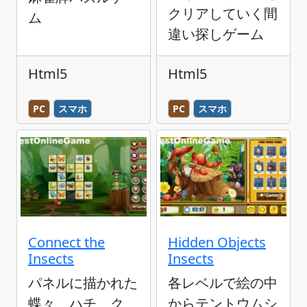
クリアしていく間
ム
違い探しゲーム
Html5
Html5
PC
スマホ
PC
スマホ
Connect the
Hidden Objects
Insects
Insects
パネルに描かれた
各レベルで絵の中
蝶々、ハチ、ク
からテントウムシ