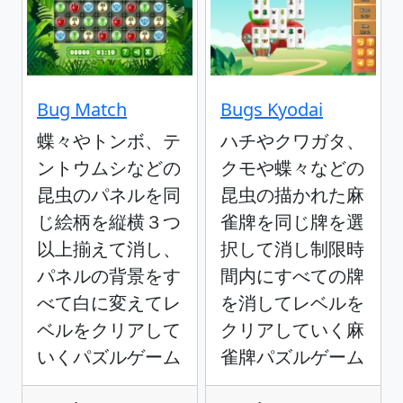
Bug Match
Bugs Kyodai
蝶々やトンボ、テ
ハチやクワガタ、
ントウムシなどの
クモや蝶々などの
昆虫のパネルを同
昆虫の描かれた麻
じ絵柄を縦横３つ
雀牌を同じ牌を選
以上揃えて消し、
択して消し制限時
パネルの背景をす
間内にすべての牌
べて白に変えてレ
を消してレベルを
ベルをクリアして
クリアしていく麻
いくパズルゲーム
雀牌パズルゲーム