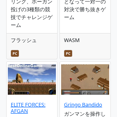
リング、ホーガン
となって一対一の
投げの3種類の競
対決で勝ち抜きゲ
技でチャレンジゲ
ーム
ーム
フラッシュ
WASM
PC
PC
ELITE FORCES:
Gringo Bandido
AFGAN
ガンマンを操作し