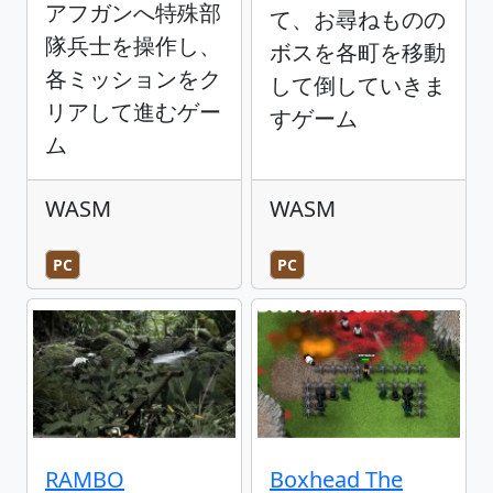
アフガンへ特殊部
て、お尋ねものの
隊兵士を操作し、
ボスを各町を移動
各ミッションをク
して倒していきま
リアして進むゲー
すゲーム
ム
WASM
WASM
PC
PC
RAMBO
Boxhead The