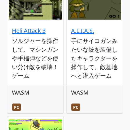
Heli Attack 3
A.L.I.A.S.
ソルジャーを操作
手にサイコガンみ
して、マシンガン
たいな銃を装備し
や手榴弾などを使
たキャラクターを
い分け敵を破壊！
操作して、敵基地
ゲーム
へと潜入ゲーム
WASM
WASM
PC
PC