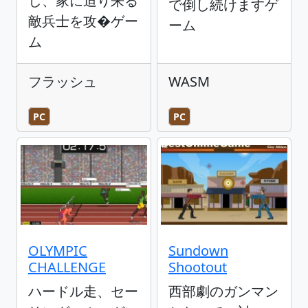
し、家に迫り来る
で倒し続けますゲ
敵兵士を攻�ゲー
ーム
ム
フラッシュ
WASM
PC
PC
OLYMPIC
Sundown
CHALLENGE
Shootout
ハードル走、セー
西部劇のガンマン