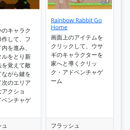
Rainbow Rabbit Go
Home
いのキャラク
画面上のアイテムを
操作して、フ
クリックして、ウサ
ド内を進み、
ギのキャラクターを
タルをとり新
家へと導くクリッ
法を覚えて敵
ク・アドベンチャゲ
てながら鍵を
ーム
て次のエリア
むアクショ
ドベンチャゲ
シュ
フラッシュ