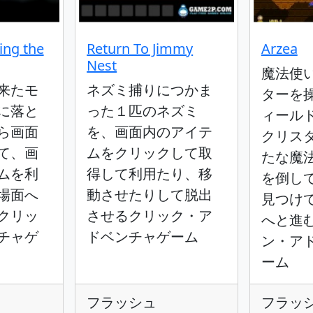
ing the
Return To Jimmy
Arzea
Nest
魔法使
来たモ
ネズミ捕りにつかま
ターを
に落と
った１匹のネズミ
ィール
ら画面
を、画面内のアイテ
クリス
て、画
ムをクリックして取
たな魔
ムを利
得して利用たり、移
を倒し
場面へ
動させたりして脱出
見つけ
クリッ
させるクリック・ア
へと進
チャゲ
ドベンチャゲーム
ン・ア
ーム
フラッシュ
フラッ