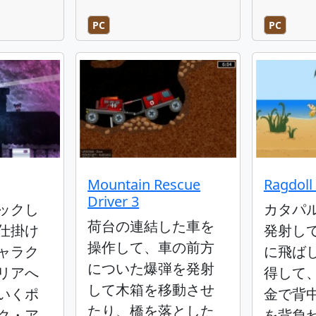
PC
PC
Mountain Rescue
Ragdoll
Driver 3
ックし
カタパ
荷台の連結した車を
仕掛け
発射し
操作して、車の前方
ャラク
に飛ば
についた爆弾を発射
リアへ
得して
して木箱を移動させ
いくポ
金で背
たり、橋を落とした
ク・ア
を背負