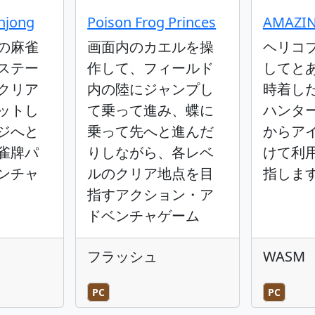
hjong
Poison Frog Princes
AMAZIN
の麻雀
画面内のカエルを操
ヘリコ
ステー
作して、フィールド
してと
クリア
内の陸にジャンプし
時着し
ットし
て乗って進み、蝶に
ハンタ
ジへと
乗って先へと進んだ
からア
雀牌パ
りしながら、各レベ
けて利
ンチャ
ルのクリア地点を目
指しま
指すアクション・ア
ドベンチャゲーム
フラッシュ
WASM
PC
PC