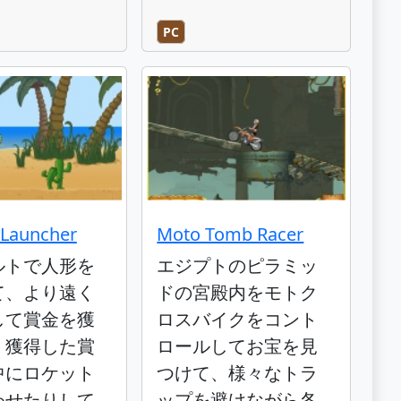
PC
 Launcher
Moto Tomb Racer
ルトで人形を
エジプトのピラミッ
て、より遠く
ドの宮殿内をモトク
して賞金を獲
ロスバイクをコント
、獲得した賞
ロールしてお宝を見
中にロケット
つけて、様々なトラ
わせたりして
ップを避けながら各