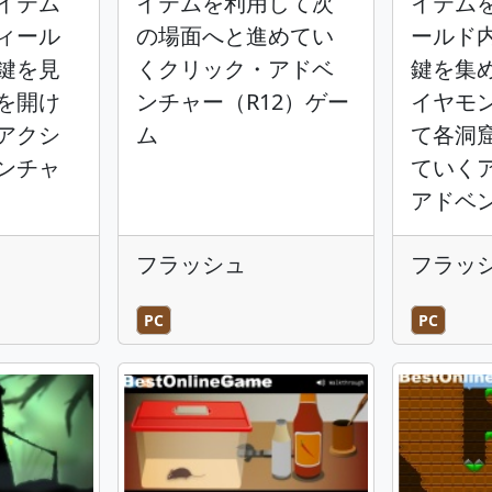
イテム
イテムを利用して次
イテム
ィール
の場面へと進めてい
ールド
鍵を見
くクリック・アドベ
鍵を集
を開け
ンチャー（R12）ゲー
イヤモ
アクシ
ム
て各洞
ンチャ
ていく
アドベ
フラッシュ
フラッ
PC
PC