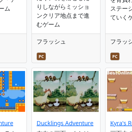
りしながらミッショ
ーム
ステー
ンクリア地点まで進
ていく
むゲーム
フラッシュ
フラッ
PC
PC
nture
Ducklings Adventure
Kyra's 