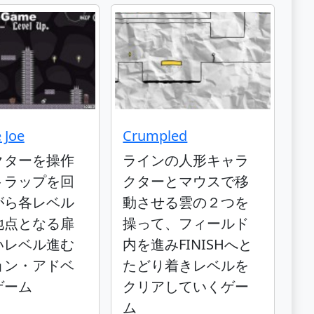
 Joe
Crumpled
クターを操作
ラインの人形キャラ
トラップを回
クターとマウスで移
がら各レベル
動させる雲の２つを
地点となる扉
操って、フィールド
いレベル進む
内を進みFINISHへと
ョン・アドベ
たどり着きレベルを
ゲーム
クリアしていくゲー
ム