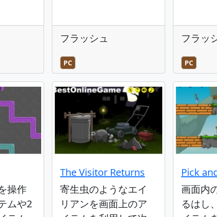
フラッシュ
フラッ
PC
PC
The Visitor Returns
Pick an
を操作
寄生虫のようなエイ
画面内
テムや2
リアンを画面上のア
るはし