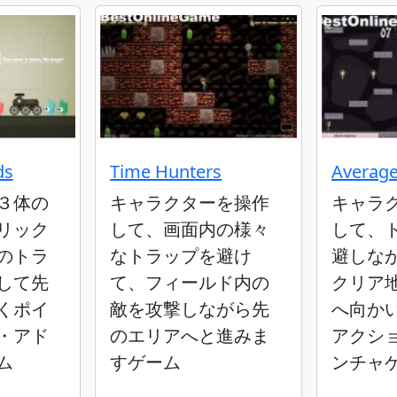
ds
Time Hunters
Average
３体の
キャラクターを操作
キャラ
リック
して、画面内の様々
して、
のトラ
なトラップを避け
避しな
して先
て、フィールド内の
クリア
くポイ
敵を攻撃しながら先
へ向か
・アド
のエリアへと進みま
アクシ
ム
すゲーム
ンチャ