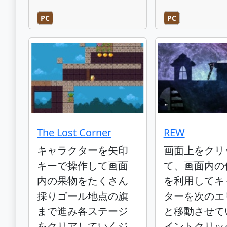
PC
PC
The Lost Corner
REW
キャラクターを矢印
画面上をクリ
キーで操作して画面
て、画面内の
内の果物をたくさん
を利用してキ
採りゴール地点の旗
ターを次のエ
まで進み各ステージ
と移動させて
をクリアしていくジ
イントクリッ