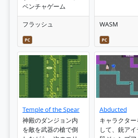
ベンチャゲーム
フラッシュ
WASM
PC
PC
Temple of the Spear
Abducted
神殿のダンジョン内
キャラクター
を敵を武器の槍で倒
して、銃アイ