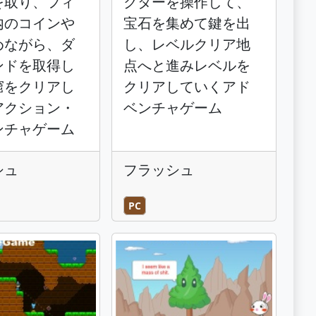
を取り、フィ
クターを操作して、
内のコインや
宝石を集めて鍵を出
めながら、ダ
し、レベルクリア地
ンドを取得し
点へと進みレベルを
窟をクリアし
クリアしていくアド
アクション・
ベンチャゲーム
ンチャゲーム
シュ
フラッシュ
PC