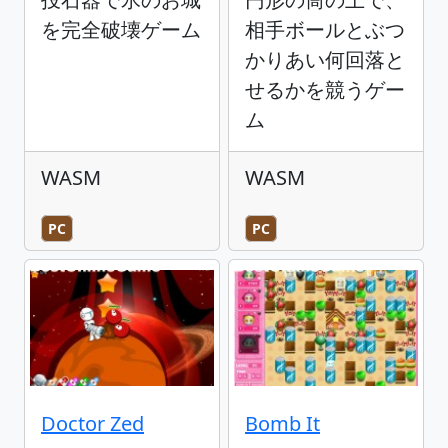
を完全破壊ゲーム
相手ボールとぶつ
かりあい何回落と
せるかを競うゲー
ム
WASM
WASM
PC
PC
Doctor Zed
Bomb It