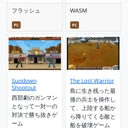
フラッシュ
WASM
PC
PC
Sundown
The Lost Warrior
Shootout
島に生き残った最
西部劇のガンマン
後の兵士を操作し
となって一対一の
て、上陸する船か
対決で勝ち抜きゲ
ら降りてくる敵と
ーム
船を破壊ゲーム