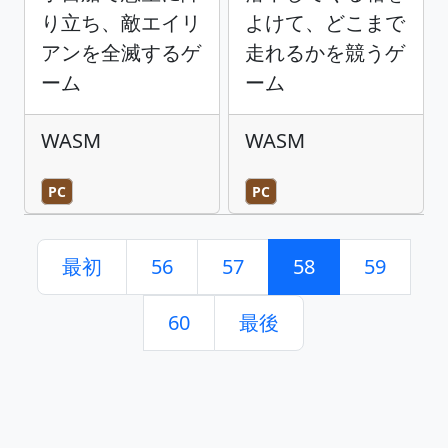
り立ち、敵エイリ
よけて、どこまで
アンを全滅するゲ
走れるかを競うゲ
ーム
ーム
WASM
WASM
PC
PC
最初
56
57
58
59
60
最後