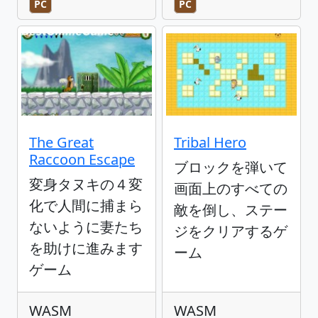
PC
PC
The Great
Tribal Hero
Raccoon Escape
ブロックを弾いて
変身タヌキの４変
画面上のすべての
化で人間に捕まら
敵を倒し、ステー
ないように妻たち
ジをクリアするゲ
を助けに進みます
ーム
ゲーム
WASM
WASM