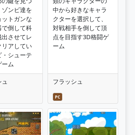
めの鍵を見つ
類のキャラクターの
、ゾンビ達を
中から好きなキャラ
ョットガンな
クターを選択して、
器で倒して科
対戦相手を倒して頂
脱出させてレ
点を目指す3D格闘ゲ
クリアしてい
ーム
ビ・シューテ
ゲーム
シュ
フラッシュ
PC