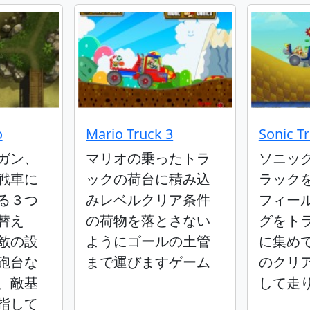
o
Mario Truck 3
Sonic T
ガン、
マリオの乗ったトラ
ソニッ
戦車に
ックの荷台に積み込
ラック
る３つ
みレベルクリア条件
フィー
替え
の荷物を落とさない
グをト
敵の設
ようにゴールの土管
に集め
砲台な
まで運びますゲーム
のクリ
、敵基
して走
指して