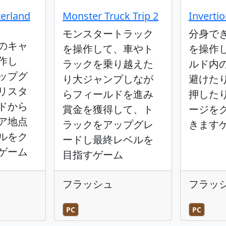
terland
Monster Truck Trip 2
Inverti
モンスタートラック
分身で
のキャ
を操作して、車やト
を操作
作し
ラックを乗り越えた
ルド内
ップグ
り大ジャンプしなが
避けた
リスタ
らフィールドを進み
押した
ドから
賞金を獲得して、ト
ージを
ア地点
ラックをアップグレ
きます
ルをク
ードし最終レベルを
ゲーム
目指すゲーム
フラッシュ
フラッ
PC
PC