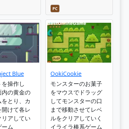
PC
ject Blue
OokiCookie
トを操作し
モンスターのお菓子
面内の黄金の
をマウスでドラッグ
ムをとり、カ
してモンスターの口
を開けて各レ
まで移動させてレベ
クリアしてい
ルをクリアしていく
ゲーム
イライラ棒系ゲーム