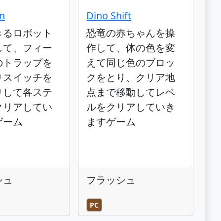
on
Dino Shift
きるロボット
恐竜の赤ちゃんを操
して、フィー
作して、体の色を変
のトラップを
えて同じ色のブロッ
りスイッチを
クをとり、クリア地
りして各ステ
点まで移動してレベ
クリアしてい
ルをクリアしていき
ゲーム
ますゲーム
シュ
フラッシュ
PC