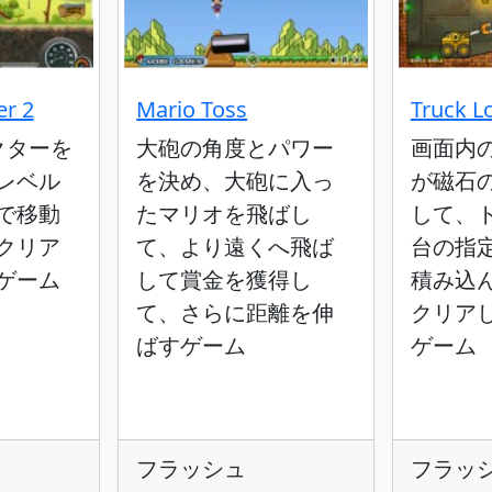
er 2
Mario Toss
Truck L
クターを
大砲の角度とパワー
画面内
レベル
を決め、大砲に入っ
が磁石
で移動
たマリオを飛ばし
して、
クリア
て、より遠くへ飛ば
台の指
ゲーム
して賞金を獲得し
積み込
て、さらに距離を伸
クリア
ばすゲーム
ゲーム
フラッシュ
フラッ