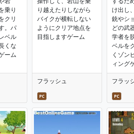
や岩
操作して、岩山を乗
するた
を乗り
り越えたりしながら
け出し
をクリ
バイクが横転しない
銃やシ
す。パ
ようにクリア地点を
どの武
レベル
目指しますゲーム
学者を
長くな
ベルを
ゲーム
くゾン
ィング
フラッシュ
フラッ
PC
PC