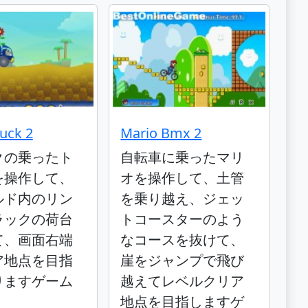
ruck 2
Mario Bmx 2
クの乗ったト
自転車に乗ったマリ
を操作して、
オを操作して、土管
ルド内のリン
を乗り越え、ジェッ
ラックの荷台
トコースターのよう
て、画面右端
なコースを抜けて、
ア地点を目指
崖をジャンプで飛び
りますゲーム
越えてレベルクリア
地点を目指しますゲ