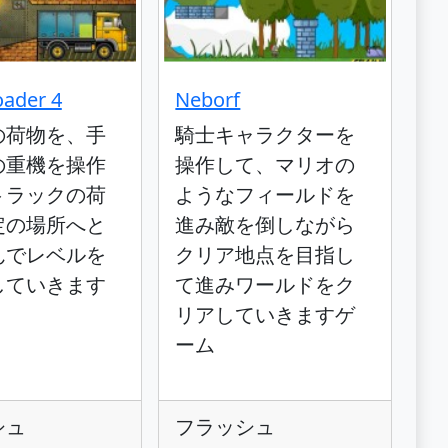
oader 4
Neborf
の荷物を、手
騎士キャラクターを
の重機を操作
操作して、マリオの
トラックの荷
ようなフィールドを
定の場所へと
進み敵を倒しながら
んでレベルを
クリア地点を目指し
していきます
て進みワールドをク
リアしていきますゲ
ーム
シュ
フラッシュ