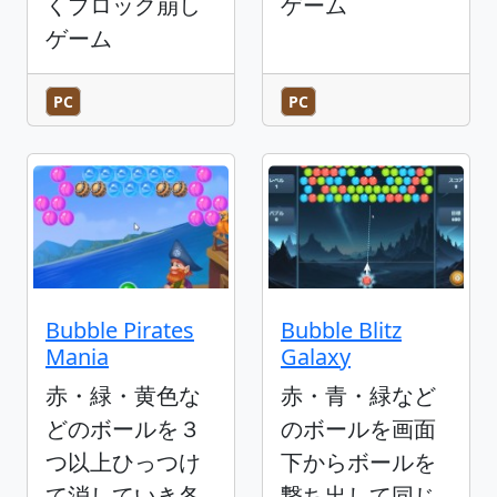
くブロック崩し
ゲーム
ゲーム
PC
PC
Bubble Pirates
Bubble Blitz
Mania
Galaxy
赤・緑・黄色な
赤・青・緑など
どのボールを３
のボールを画面
つ以上ひっつけ
下からボールを
て消していき各
撃ち出して同じ