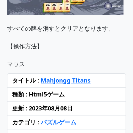
すべての牌を消すとクリアとなります。
【操作方法】
マウス
タイトル :
Mahjongg Titans
種類 : Html5ゲーム
更新 : 2023年08月08日
カテゴリ :
パズルゲーム