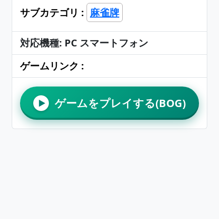
サブカテゴリ :
麻雀牌
対応機種: PC スマートフォン
ゲームリンク :
ゲームをプレイする(BOG)
▶