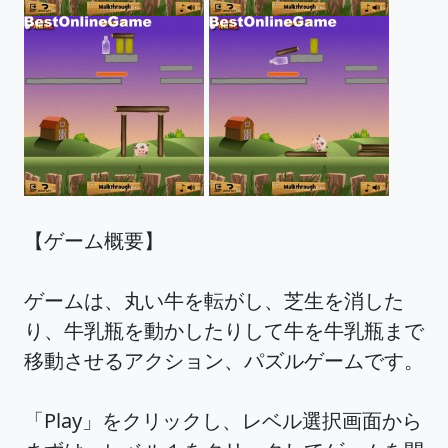
【ゲーム概要】
ゲームは、丸い牛を転がし、芝生を消した
り、牛乳瓶を動かしたりして牛を牛乳瓶まで
移動させるアクション、パズルゲームです。
「Play」をクリックし、レベル選択画面から