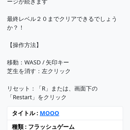
ージが続きます
最終レベル２０までクリアできるでしょう
か？！
【操作方法】
移動：WASD / 矢印キー
芝生を消す：左クリック
リセット：「R」または、画面下の
「Restart」をクリック
タイトル :
MOOO
種類 : フラッシュゲーム