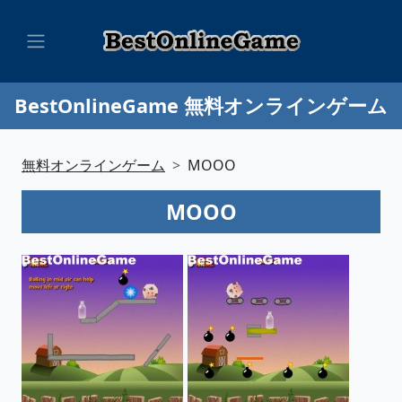
BestOnlineGame 無料オンラインゲーム
無料オンラインゲーム
MOOO
MOOO