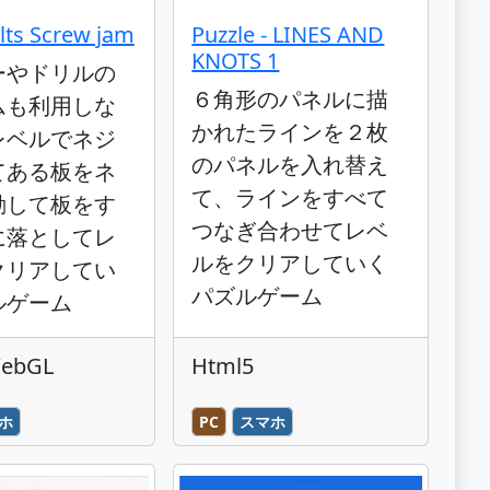
lts Screw jam
Puzzle - LINES AND
KNOTS 1
ーやドリルの
６角形のパネルに描
ムも利用しな
かれたラインを２枚
レベルでネジ
のパネルを入れ替え
てある板をネ
て、ラインをすべて
動して板をす
つなぎ合わせてレベ
に落としてレ
ルをクリアしていく
クリアしてい
パズルゲーム
ルゲーム
WebGL
Html5
ホ
PC
スマホ