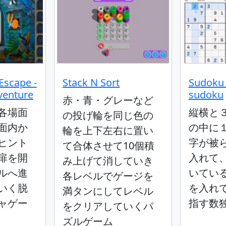
Escape -
Stack N Sort
Sudoku 
venture
sudoku
赤・青・グレーなど
各場面
縦横と
の投げ輪を同じ色の
面内か
の中に
輪を上下左右に置い
ヒント
字が被
て合体させて10個積
扉を開
入れて
み上げて消していき
ルへ進
いてい
各レベルでゲージを
いく脱
を入れ
満タンにしてレベル
ャゲー
指す数
をクリアしていくパ
ズルゲーム