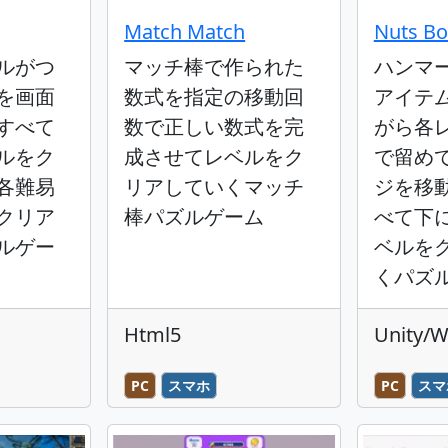
Match Match
Nuts Bo
ルがつ
マッチ棒で作られた
ハンマ
を画面
数式を指定の移動回
アイテ
すべて
数で正しい数式を完
がら各
ルをク
成させてレベルをク
で留め
各難易
リアしていくマッチ
ジを移
クリア
棒パズルゲーム
べて下
ルゲー
ベルを
くパズ
Html5
Unity/
PC
スマホ
PC
スマ