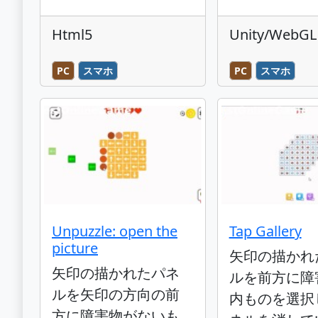
Html5
Unity/WebGL
PC
スマホ
PC
スマホ
Unpuzzle: open the
Tap Gallery
picture
矢印の描かれ
矢印の描かれたパネ
ルを前方に障
ルを矢印の方向の前
内ものを選択
方に障害物がないも