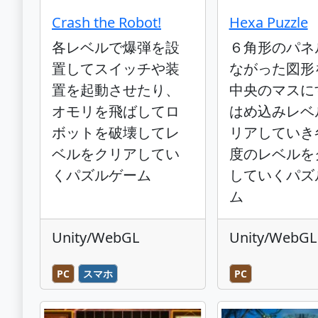
Crash the Robot!
Hexa Puzzle
各レベルで爆弾を設
６角形のパネ
置してスイッチや装
ながった図形
置を起動させたり、
中央のマスに
オモリを飛ばしてロ
はめ込みレベ
ボットを破壊してレ
リアしていき
ベルをクリアしてい
度のレベルを
くパズルゲーム
していくパズ
ム
Unity/WebGL
Unity/WebGL
PC
スマホ
PC