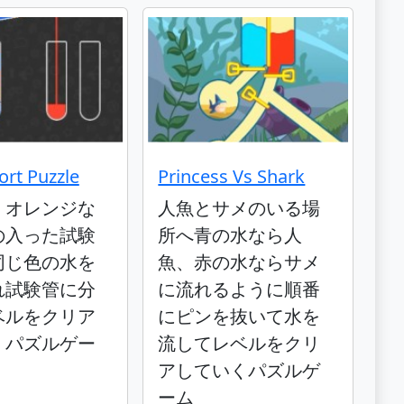
ort Puzzle
Princess Vs Shark
・オレンジな
人魚とサメのいる場
の入った試験
所へ青の水なら人
同じ色の水を
魚、赤の水ならサメ
れ試験管に分
に流れるように順番
ベルをクリア
にピンを抜いて水を
くパズルゲー
流してレベルをクリ
アしていくパズルゲ
ーム