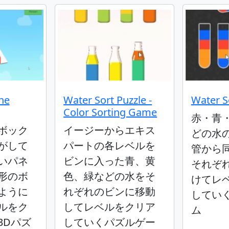
the
Water Sort Puzzle -
Water S
Color Sorting Game
赤・青
ボック
イージーからエキス
どの水
がして
パートの各レベルを
管から
いパネ
ビンに入った青、黄
それぞ
形のボ
色、緑などの水をそ
けてレ
ように
れぞれのビンに移動
してい
ルをク
してレベルをクリア
ム
3Dパズ
していくパズルゲー