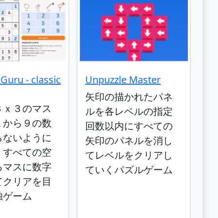
Guru - classic
Unpuzzle Master
矢印の描かれたパネ
３ｘ３のマス
ルを各レベルの指定
１から９の数
回数以内にすべての
らないように
矢印のパネルを消し
、すべての空
てレベルをクリアし
るマスに数字
ていくパズルゲーム
てクリアを目
独ゲーム