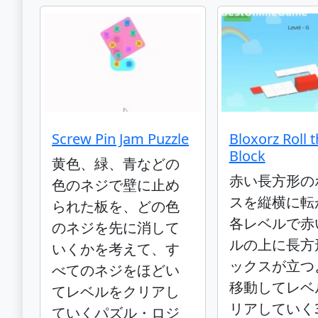
Screw Pin Jam Puzzle
Bloxorz Roll 
Block
黄色、緑、青などの
赤い長方形の
色のネジで壁に止め
スを縦横に転
られた板を、どの色
各レベルで赤
のネジを先に消して
ルの上に長方
いくかを考えて、す
ックスが立つ
べてのネジをほどい
移動してレベ
てレベルをクリアし
リアしていく
ていくパズル・ロジ