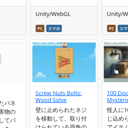
Unity/WebGL
Unity/
PC
スマホ
PC
スマ
Screw Nuts Bolts:
100 Doo
Wood Solve
Mysteri
たパネ
壁に止められたネジ
怪人に1
害物の
を移動して、取り付
じ込め
してパ
けられている四角の
アイテ