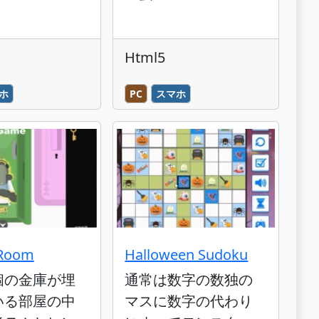
Html5
ホ
PC
スマホ
 Room
Halloween Sudoku
個の金庫が埋
通常は数字の数独の
いる部屋の中
マスに数字の代わり