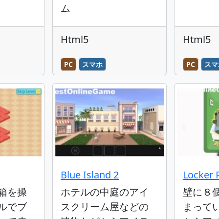
ム
Html5
Html5
PC
スマホ
PC
スマ
Blue Island 2
Locker
箱を操
ホテルの中庭のアイ
壁に８
ルでブ
スクリーム屋などの
まって