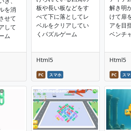
いき、
板や長い板などをす
解き明
ルを消
べて下に落としてレ
けて扉
させて
ベルをクリアしてい
アを目
アして
くパズルゲーム
ベンチ
ーム
Html5
Html5
PC
スマホ
PC
スマ