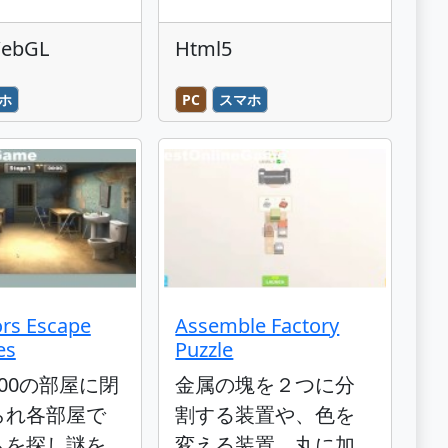
WebGL
Html5
ホ
PC
スマホ
rs Escape
Assemble Factory
es
Puzzle
00の部屋に閉
金属の塊を２つに分
られ各部屋で
割する装置や、色を
ムを探し謎を
変える装置、丸に加