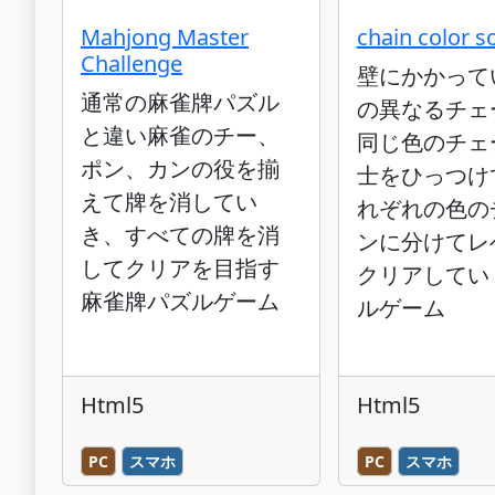
Mahjong Master
chain color s
Challenge
壁にかかって
通常の麻雀牌パズル
の異なるチェ
と違い麻雀のチー、
同じ色のチェ
ポン、カンの役を揃
士をひっつけ
えて牌を消してい
れぞれの色の
き、すべての牌を消
ンに分けてレ
してクリアを目指す
クリアしてい
麻雀牌パズルゲーム
ルゲーム
Html5
Html5
PC
スマホ
PC
スマホ