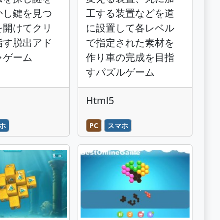
かし鍵を見つ
工する装置などを道
を開けてクリ
に設置して各レベル
指す脱出アド
で指定された素材を
ャゲーム
作り車の完成を目指
すパズルゲーム
Html5
ホ
PC
スマホ