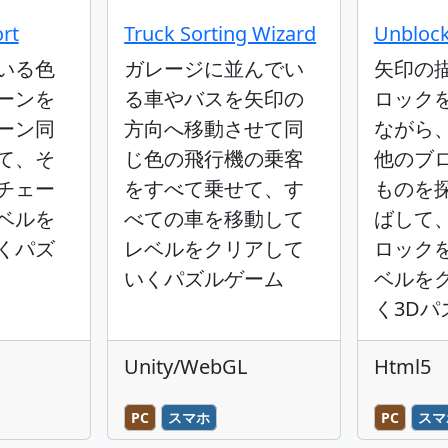
ort
Truck Sorting Wizard
Unblock 
いる色
ガレージに並んでい
矢印の
ーンを
る車やバスを矢印の
ロック
ーン同
方向へ移動させて同
ながら
て、そ
じ色の飛行機の乗客
他のブ
チェー
をすべて乗せて、す
ものを
ベルを
べての車を移動して
ばして
くパズ
レベルをクリアして
ロック
いくパズルゲーム
ベルを
く3Dパ
Unity/WebGL
Html5
PC
スマホ
PC
スマ