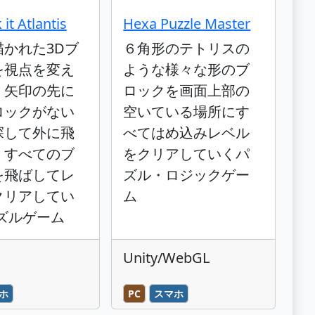
it Atlantis
Hexa Puzzle Master
描かれた3Dブ
６角形のテトリスの
を視点を変え
ような様々な形のブ
、矢印の先に
ロックを画面上部の
ロックがない
空いている場所にす
探して外に飛
べてはめ込みレベル
、すべてのブ
をクリアしていくパ
を飛ばしてレ
ズル・ロジックゲー
クリアしてい
ム
ズルゲーム
Unity/WebGL
ホ
PC
スマホ