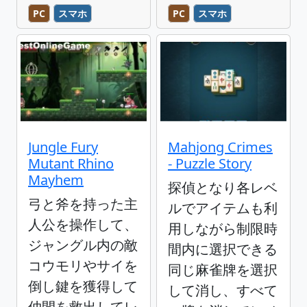
PC
スマホ
PC
スマホ
Jungle Fury
Mahjong Crimes
Mutant Rhino
- Puzzle Story
Mayhem
探偵となり各レベ
弓と斧を持った主
ルでアイテムも利
人公を操作して、
用しながら制限時
ジャングル内の敵
間内に選択できる
コウモリやサイを
同じ麻雀牌を選択
倒し鍵を獲得して
して消し、すべて
仲間を救出してレ