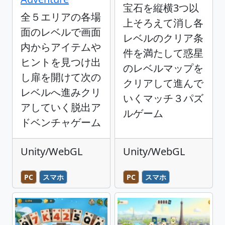
宝石を縦横3つ以
全５エリアの各場
上そろえて消し各
面のレベルで画面
レベルのクリア条
内からアイテムや
件を満たして惑星
ヒントを見つけ出
のレベルマップを
し扉を開けて次の
クリアして進んで
レベルへ進みクリ
いくマッチ３パズ
アしていく脱出ア
ルゲーム
ドベンチャゲーム
Unity/WebGL
Unity/WebGL
PC
スマホ
PC
スマホ