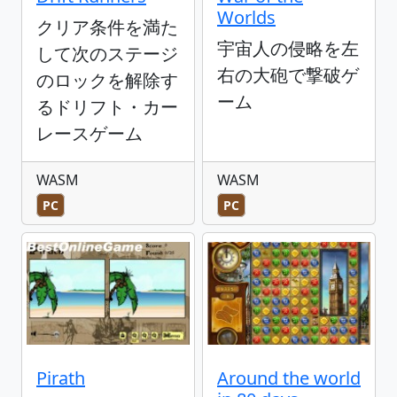
Worlds
クリア条件を満た
宇宙人の侵略を左
して次のステージ
右の大砲で撃破ゲ
のロックを解除す
ーム
るドリフト・カー
レースゲーム
WASM
WASM
PC
PC
Pirath
Around the world