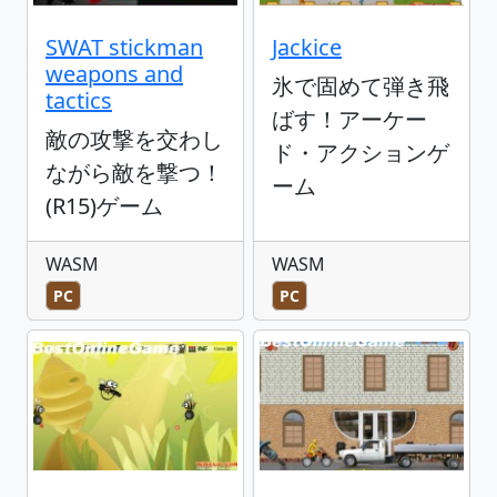
SWAT stickman
Jackice
weapons and
氷で固めて弾き飛
tactics
ばす！アーケー
敵の攻撃を交わし
ド・アクションゲ
ながら敵を撃つ！
ーム
(R15)ゲーム
WASM
WASM
PC
PC