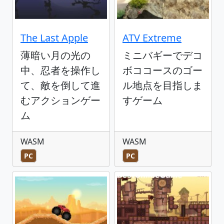
The Last Apple
ATV Extreme
薄暗い月の光の
ミニバギーでデコ
中、忍者を操作し
ボココースのゴー
て、敵を倒して進
ル地点を目指しま
むアクションゲー
すゲーム
ム
WASM
WASM
PC
PC