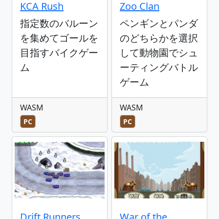
KCA Rush
Zoo Clan
指定数のバルーン
ペンギンとパンダ
を集めてゴールを
のどちらかを選択
目指すバイクゲー
して動物園でシュ
ム
ーティングバトル
ゲーム
WASM
WASM
PC
PC
Drift Runners
War of the