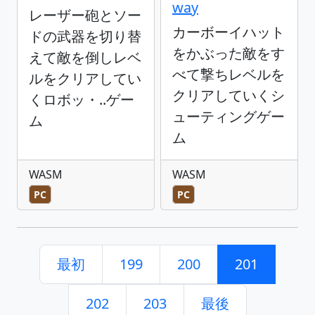
way
レーザー砲とソー
カーボーイハット
ドの武器を切り替
をかぶった敵をす
えて敵を倒しレベ
べて撃ちレベルを
ルをクリアしてい
クリアしていくシ
くロボッ・..ゲー
ューティングゲー
ム
ム
WASM
WASM
PC
PC
最初
199
200
201
202
203
最後