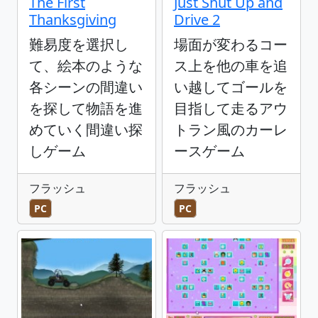
The First
Just Shut Up and
Thanksgiving
Drive 2
難易度を選択し
場面が変わるコー
て、絵本のような
ス上を他の車を追
各シーンの間違い
い越してゴールを
を探して物語を進
目指して走るアウ
めていく間違い探
トラン風のカーレ
しゲーム
ースゲーム
フラッシュ
フラッシュ
PC
PC