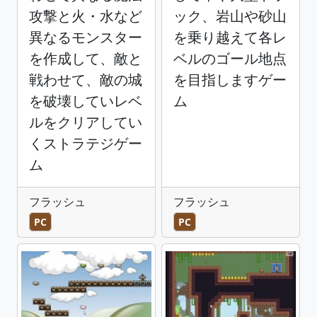
攻撃と火・水など
ック、岩山や砂山
異なるモンスター
を乗り越えて各レ
を作成して、敵と
ベルのゴール地点
戦わせて、敵の城
を目指しますゲー
を破壊していレベ
ム
ルをクリアしてい
くストラテジゲー
ム
フラッシュ
フラッシュ
PC
PC