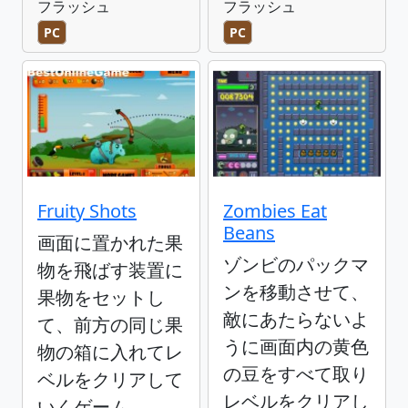
フラッシュ
フラッシュ
PC
PC
Fruity Shots
Zombies Eat
Beans
画面に置かれた果
ゾンビのパックマ
物を飛ばす装置に
ンを移動させて、
果物をセットし
敵にあたらないよ
て、前方の同じ果
うに画面内の黄色
物の箱に入れてレ
の豆をすべて取り
ベルをクリアして
レベルをクリアし
いくゲーム