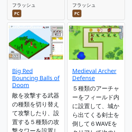
フラッシュ
フラッシュ
PC
PC
Big Red
Medieval Archer
Bouncing Balls of
Defense
Doom
５種類のアーチャ
敵を攻撃する武器
ーをフィールド内
の種類を切り替え
に設置して、城か
て攻撃したり、設
ら出てくる剣士を
置する５種類の攻
倒して６WAVEを
撃タワーを設置し