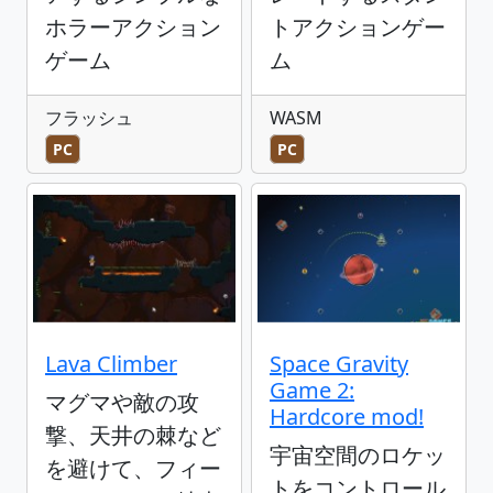
ホラーアクション
トアクションゲー
ゲーム
ム
フラッシュ
WASM
PC
PC
Lava Climber
Space Gravity
Game 2:
マグマや敵の攻
Hardcore mod!
撃、天井の棘など
宇宙空間のロケッ
を避けて、フィー
トをコントロール