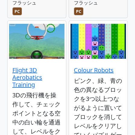
フラッシュ
フラッシュ
PC
PC
Flight 3D
Colour Robots
Aerobatics
ピンク、緑、青の
Training
色の異なるブロッ
3Dの飛行機を操
クを3つ以上つな
作して、チェック
がるように置いて
ポイントとなる空
ブロックを消して
中の白い輪を通過
レベルをクリアし
して、レベルをク
ていくパズルゲー