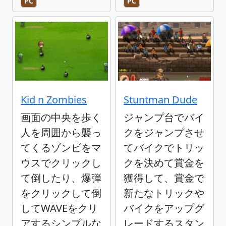
PC
PC
Kid n Zombies
Stuntman Dude
画面の中央を歩く
ジャンプ台でバイ
人を周囲から襲っ
クをジャンプさせ
てくるゾンビをマ
てバイクでトリッ
ウスでクリックし
クを決めて賞金を
て倒したり、爆弾
獲得して、賞金で
をクリックして倒
新たなトリックや
してWAVEをクリ
バイクをアップグ
アするシンプルな
レードするスタン