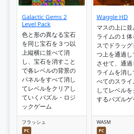
Galactic Gems 2
Waggle HD
Level Pack
マスの上に並
色と形の異なる宝石
ライムの１体
を同じ宝石を３つ以
スでドラッグ
上縦横に並べて消
つ上を通過し
し、宝石を消すこと
させて、通過
で各レベルの背景の
ライムを消し
パネルをすべて消し
べてのスライ
てレベルをクリアし
してレベルを
ていくパズル・ロジ
するパズルゲ
ックゲーム
フラッシュ
WASM
PC
PC