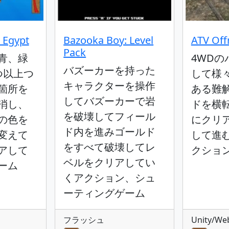
 Egypt
Bazooka Boy: Level
ATV Off
Pack
青、緑
4WDの
バズーカーを持った
つ以上つ
して様
キャラクターを操作
箇所を
ある難
してバズーカーで岩
消し、
ドを横
を破壊してフィール
の色を
にクリ
ド内を進みゴールド
変えて
して進
をすべて破壊してレ
アして
クショ
ベルをクリアしてい
ーム
くアクション、シュ
ーティングゲーム
フラッシュ
Unity/We