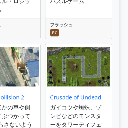
ズル・ロジッ
パズルゲーム
ム
ュ
フラッシュ
PC
Collision 2
Crusade of Undead
ほかの車や側
ガイコツや蜘蛛、ゾ
にぶつかって
ンビなどのモンスタ
減らさないよう
ーをタワーディフェ