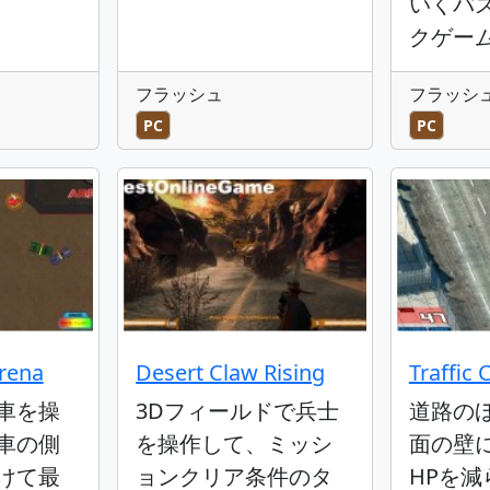
いくパ
クゲー
フラッシュ
フラッシ
PC
PC
rena
Desert Claw Rising
Traffic 
車を操
3Dフィールドで兵士
道路の
車の側
を操作して、ミッシ
面の壁
けて最
ョンクリア条件のタ
HPを