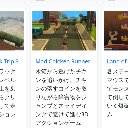
 Trip 3
Mad Chicken Runner
Land of
ラック
木箱から逃げたチキ
各ステ
レベル
ンを追いかけ、チキ
マウス
上を乗
ンの落すコインを取
てモン
らクリ
りながら障害物をジ
て倒し
して走
ャンプとスライディ
いく爆
ション
ングで避けて進む3D
ム
アクションゲーム