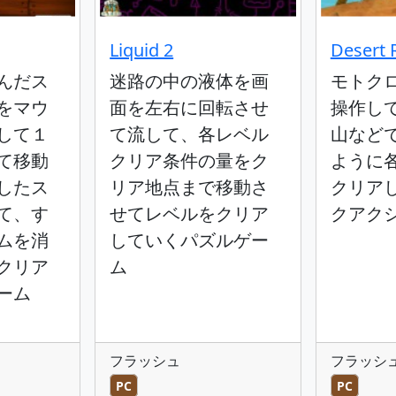
Liquid 2
Desert 
んだス
迷路の中の液体を画
モトク
をマウ
面を左右に回転させ
操作し
して１
て流して、各レベル
山など
て移動
クリア条件の量をク
ように
したス
リア地点まで移動さ
クリア
て、す
せてレベルをクリア
クアク
ムを消
していくパズルゲー
クリア
ム
ーム
フラッシュ
フラッシ
PC
PC