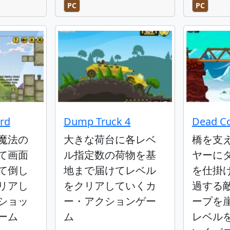
PC
PC
ard
Dump Truck 4
Dead C
魔法の
大きな荷台に各レベ
橋を支
て画面
ル指定数の荷物を基
ヤーに
て倒し
地まで届けてレベル
を仕掛
リアし
をクリアしていくカ
過する
ショッ
ー・アクションゲー
ープを
ーム
ム
レベル