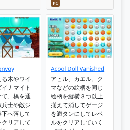
PC
onvoy
Acool Doll Vanished
える木やワイ
アヒル、カエル、ク
ダイナマイト
マなどの絵柄を同じ
けて、橋を通
絵柄を縦横３つ以上
敵兵士や敵ジ
揃えて消してゲージ
崖下へ落して
を満タンにしてレベ
をクリアして
ルをクリアしていく