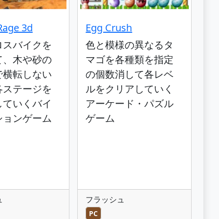
Rage 3d
Egg Crush
ロスバイクを
色と模様の異なるタ
て、木や砂の
マゴを各種類を指定
で横転しない
の個数消して各レベ
各ステージを
ルをクリアしていく
していくバイ
アーケード・パズル
ションゲーム
ゲーム
ュ
フラッシュ
PC