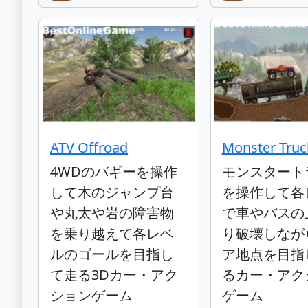
ATV Offroad
Monster Truck
4WDのバギーを操作
モンスタート
して木のジャンプ台
を操作して各
や丸太や岩の障害物
で車やバスの
を乗り越えて各レベ
り破壊しなが
ルのゴールを目指し
ア地点を目指
て走る3Dカー・アク
るカー・アク
ションゲーム
ゲーム