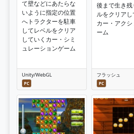
て壁などにあたらな
後まで生き残
いように指定の位置
ルをクリアし
へトラクターを駐車
カー・アクシ
してレベルをクリア
ーム
していくカー・シミ
ュレーションゲーム
Unity/WebGL
フラッシュ
PC
PC