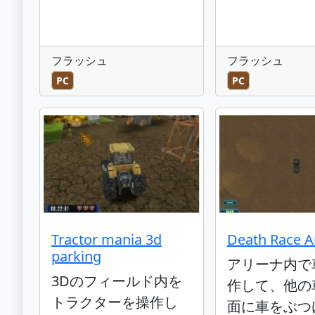
フラッシュ
フラッシュ
PC
PC
Tractor mania 3d
Death Race A
parking
アリーナ内で
3Dのフィールド内を
作して、他の
トラクターを操作し
面に車をぶつ