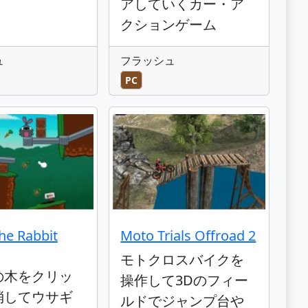
アしていくカー・ア
クションゲーム
ュ
フラッシュ
PC
e Rabbit
Moto Trials Offroad 2
モトクロスバイクを
の木をクリッ
操作して3Dのフィー
消してウサギ
ルドでジャンプ台や