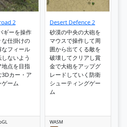
road 2
Desert Defence 2
バギーを操作
砂漠の中央の大砲を
々な仕掛けの
マウスで操作して周
解なフィール
囲から出てくる敵を
転しないよう
破壊してクリアし賞
ア地点を目指
金で大砲をアップグ
む3Dカー・ア
レードしていく防衛
ンゲーム
シューティングゲー
ム
bGL
WASM