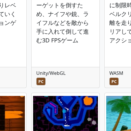
りレベ
ーゲットを倒すた
に制限
ていく
め、ナイフや銃、ラ
ベルク
ョンゲ
イフルなどを敵から
離を走
手に入れて倒して進
リアし
む3D FPSゲーム
アクシ
Unity/WebGL
WASM
PC
PC