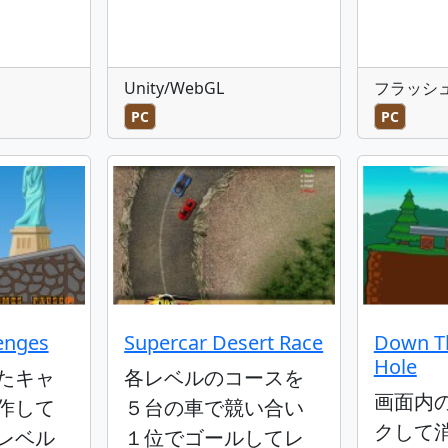
Unity/WebGL
フラッシ
PC
PC
lenges
Supercar Desert Race
Down Th
Hole
たキャ
各レベルのコースを
画面内
作して
５台の車で競い合い
クして
レベル
１位でゴールしてレ