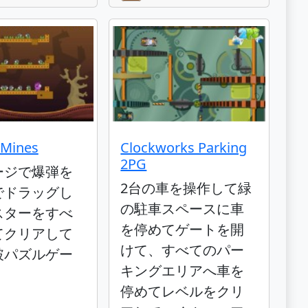
 Mines
Clockworks Parking
2PG
ージで爆弾を
2台の車を操作して緑
でドラッグし
の駐車スペースに車
スターをすべ
を停めてゲートを開
てクリアして
けて、すべてのパー
破パズルゲー
キングエリアへ車を
停めてレベルをクリ