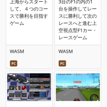
上海からスタート
3台のF1の内の1
して、４つのコー
台を操作してレー
スで勝利を目指す
スに勝利して次の
ゲーム
レースへと進む上
空視点型F1カー・
レースゲーム
WASM
WASM
PC
PC