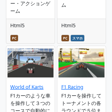
ー・アクションゲ
ム
ーム
Html5
Html5
PC
PC
スマホ
World of Karts
F1 Racing
F1カーのような車
F1カーを操作して
を操作して３つの
トーナメントの各
コースで自動的に
ラウンドで５位ま