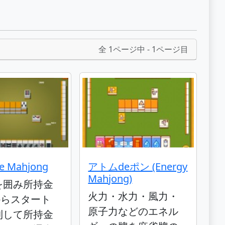
全 1ページ中 - 1ページ目
se Mahjong
アトムdeポン (Energy
Mahjong)
を囲み所持金
火力・水力・風力・
0からスタート
原子力などのエネル
利して所持金