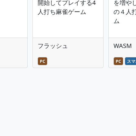
開始してプレイする4
を増や
人打ち麻雀ゲーム
の４人
ム
フラッシュ
WASM
PC
PC
スマ