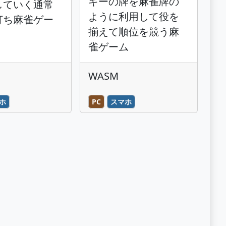
ギーの牌を麻雀牌の
していく通常
ように利用して役を
打ち麻雀ゲー
揃えて順位を競う麻
雀ゲーム
WASM
ホ
PC
スマホ