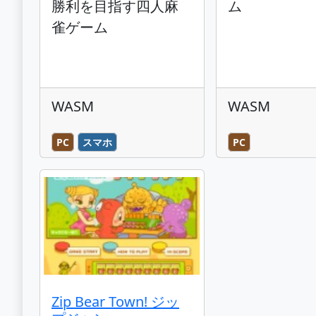
勝利を目指す四人麻
ム
雀ゲーム
WASM
WASM
PC
スマホ
PC
Zip Bear Town! ジッ