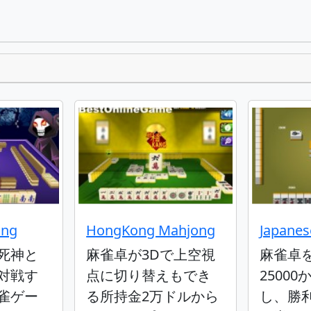
ang
HongKong Mahjong
Japane
死神と
麻雀卓が3Dで上空視
麻雀卓
対戦す
点に切り替えもでき
2500
雀ゲー
る所持金2万ドルから
し、勝