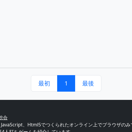
最初
1
最後
ム総合
L、JavaScript、Html5でつくられたオンライン上でブラウ
料4人打ちゲームを紹介しています