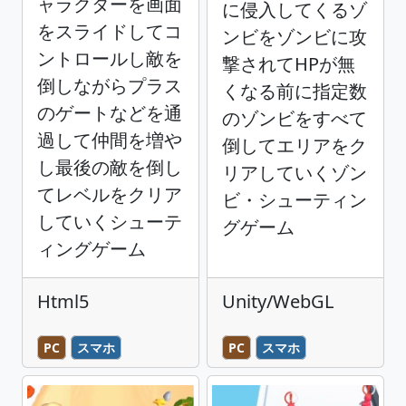
ャラクターを画面
に侵入してくるゾ
をスライドしてコ
ンビをゾンビに攻
ントロールし敵を
撃されてHPが無
倒しながらプラス
くなる前に指定数
のゲートなどを通
のゾンビをすべて
過して仲間を増や
倒してエリアをク
し最後の敵を倒し
リアしていくゾン
てレベルをクリア
ビ・シューティン
していくシューテ
グゲーム
ィングゲーム
Html5
Unity/WebGL
PC
スマホ
PC
スマホ