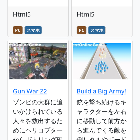
Html5
Html5
PC
スマホ
PC
スマホ
Gun War Z2
Build a Big Army!
ゾンビの大群に追
銃を撃ち続けるキ
いかけられている
ャラクターを左右
人々を救出するた
に移動して前方か
めにヘリコプター
ら進んでくる敵を
からガトリング砲
倒しタルやボード