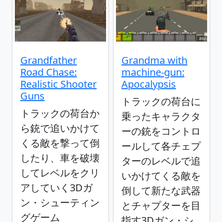
Grandfather
Grandma with
Road Chase:
machine-gun:
Realistic Shooter
Apocalypsis
Guns
トラックの荷台に
トラックの荷台か
乗ったキャラクタ
ら銃で追いかけて
ーの銃をコントロ
くる敵を撃って倒
ールして各チェプ
したり、車を破壊
ターのレベルで追
してレベルをクリ
いかけてくる敵を
アしていく3Dガ
倒して新たな武器
ン・シューティン
とチャプターを目
グゲーム
指す3Dガン・シ