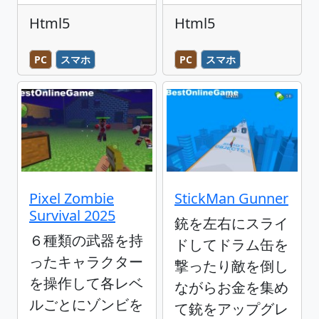
Html5
Html5
PC
スマホ
PC
スマホ
Pixel Zombie
StickMan Gunner
Survival 2025
銃を左右にスライ
６種類の武器を持
ドしてドラム缶を
ったキャラクター
撃ったり敵を倒し
を操作して各レベ
ながらお金を集め
ルごとにゾンビを
て銃をアップグレ