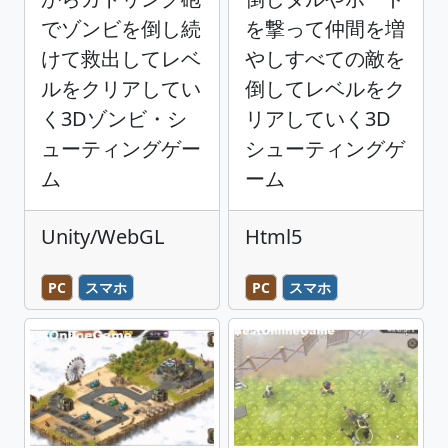
でゾンビを倒し続
を撃って仲間を増
けて救出してレベ
やしすべての敵を
ルをクリアしてい
倒してレベルをク
く3Dゾンビ・シ
リアしていく3D
ューティングゲー
シューティングゲ
ム
ーム
Unity/WebGL
Html5
PC
スマホ
PC
スマホ