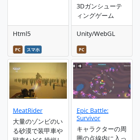
3Dガンシューテ
ィングゲーム
Html5
Unity/WebGL
PC
スマホ
PC
MeatRider
Epic Battle:
Survivor
大量のゾンビのい
キャラクターの周
る砂漠で装甲車や
囲の点線内に入っ