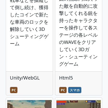
戦車などを操縦し
た敵を自動的に攻
て倒し続け、獲得
撃してくれる銃を
したコインで新た
持ったキャラクタ
な車両のロックを
ーを操作して各ス
解除していく3D
テージの各レベル
シューティングゲ
のWAVEをクリア
ーム
していく3Dガ
ン・シューティン
グゲーム
Unity/WebGL
Html5
PC
PC
スマホ