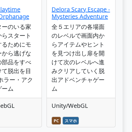
laytime
Delora Scary Escape -
 Orphanage
Mysteries Adventure
ターのいる家
全５エリアの各場面
からスタート
のレベルで画面内か
するためにモ
らアイテムやヒント
ーから逃げな
を見つけ出し扉を開
の部品をすべ
けて次のレベルへ進
けて脱出を目
みクリアしていく脱
Dホラー・アク
出アドベンチャゲー
ゲーム
ム
WebGL
Unity/WebGL
PC
スマホ