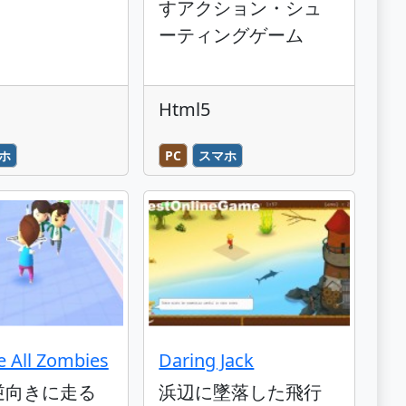
すアクション・シュ
ーティングゲーム
Html5
ホ
PC
スマホ
e All Zombies
Daring Jack
逆向きに走る
浜辺に墜落した飛行