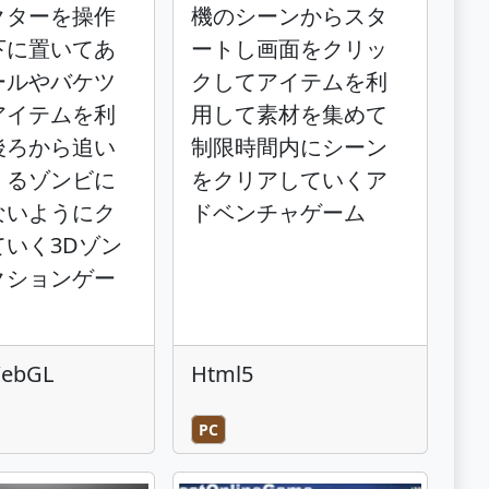
クターを操作
機のシーンからスタ
下に置いてあ
ートし画面をクリッ
ールやバケツ
クしてアイテムを利
アイテムを利
用して素材を集めて
後ろから追い
制限時間内にシーン
くるゾンビに
をクリアしていくア
ないようにク
ドベンチャゲーム
ていく3Dゾン
クションゲー
WebGL
Html5
PC