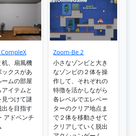
 CompleX
Zoom-Be 2
と机、扇風機
小さなゾンビと大き
ボックスがあ
なゾンビの２体を操
ルームの部屋
作して、それぞれの
らアイテムと
特徴を活かしながら
を見つけて謎
各レベルでエレベー
脱出を目指す
ターのクリア地点ま
出・アドベンチ
で２体を移動させて
ム
クリアしていく脱出
アクションゲーム