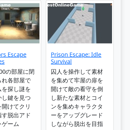
rs Escape
Prison Escape: Idle
es
Survival
00の部屋に閉
囚人を操作して素材
られ各部屋で
を集めて牢屋の扉を
ムを探し謎を
開けて敵の看守を倒
かし鍵を見つ
し新たな素材とコイ
を開けてクリ
ンを集めキャラクタ
指す脱出アド
ーをアップグレード
ャゲーム
しながら脱出を目指