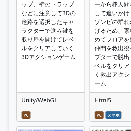
ップ、壁のトラップ
ーから棒人間
などに注意して3Dの
して追いかけ
迷路を選択したキャ
ゾンビの群れ
ラクターで進み鍵を
げるため、素
取り扉を開けてレベ
めてフロアを
ルをクリアしていく
仲間を救出後
3Dアクションゲーム
プターで脱出
ベルをクリア
く救出アクシ
ーム
Unity/WebGL
Html5
PC
PC
スマホ