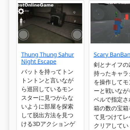
Thung Thung Sahur
Scary BanBan
Night Escape
剣とナイフの
バットを持ってトン
持ったキャラ
トントンと言いなが
を操作してモ
ら巡回しているモン
ーと戦いなが
スターに見つからな
ベルで指定さ
いように部屋を探索
箱の数の宝箱
して脱出方法を見つ
て見つけてレ
ける3Dアクションゲ
クリアしてい