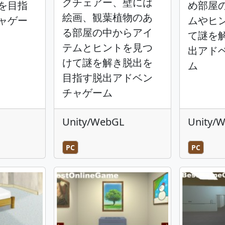
グチェアー、壁には
を目指
め部屋
絵画、観葉植物のあ
ャゲー
ムやヒ
る部屋の中からアイ
て謎を
テムとヒントを見つ
出アド
けて謎を解き脱出を
ム
目指す脱出アドベン
チャゲーム
Unity/WebGL
Unity/
PC
PC