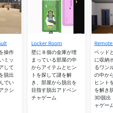
ult
Locker Room
Remote
を操作
壁に８個の金庫が埋
ベッド
いミッ
まっている部屋の中
に収納
アして
からアイテムとヒン
るワン
を脱出
トを探して謎を解
の中か
んでい
き、部屋から脱出を
ヒント
・アクシ
目指す脱出アドベン
を解き
チャゲーム
3D脱
ャゲー