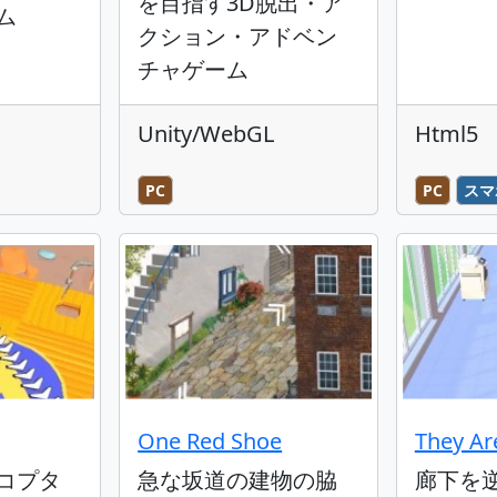
を目指す3D脱出・ア
ム
クション・アドベン
チャゲーム
Unity/WebGL
Html5
PC
PC
スマ
One Red Shoe
They Ar
コプタ
急な坂道の建物の脇
廊下を