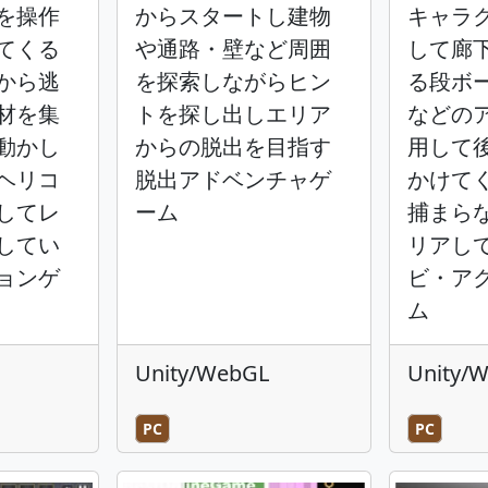
を操作
からスタートし建物
キャラ
てくる
や通路・壁など周囲
して廊
から逃
を探索しながらヒン
る段ボ
材を集
トを探し出しエリア
などの
動かし
からの脱出を目指す
用して
ヘリコ
脱出アドベンチャゲ
かけて
してレ
ーム
捕まら
してい
リアし
ョンゲ
ビ・ア
ム
Unity/WebGL
Unity/
PC
PC