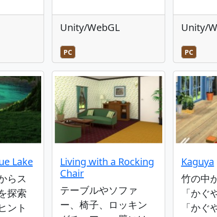
Unity/WebGL
Unity/
PC
PC
ue Lake
Living with a Rocking
Kaguya
Chair
からス
竹の中
テーブルやソファ
を探索
「かぐ
ー、椅子、ロッキン
ヒント
「かぐ