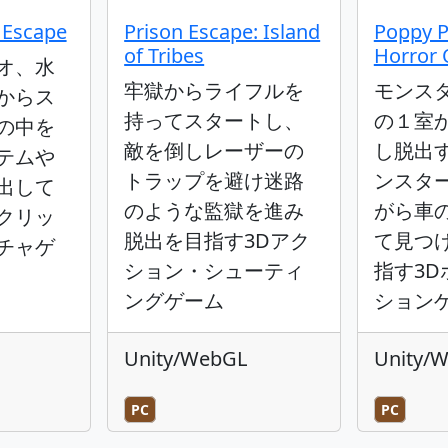
 Escape
Prison Escape: Island
Poppy P
of Tribes
Horror
オ、水
牢獄からライフルを
モンス
からス
持ってスタートし、
の１室
の中を
敵を倒しレーザーの
し脱出
テムや
トラップを避け迷路
ンスタ
出して
のような監獄を進み
がら車
クリッ
脱出を目指す3Dアク
て見つ
チャゲ
ション・シューティ
指す3
ングゲーム
ション
Unity/WebGL
Unity/
PC
PC