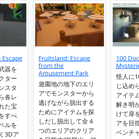
 Escape
Fruitsland: Escape
100 Doo
from the
Mysteri
武器を
Amusement Park
怪人に1
クター
遊園地の地下のエリ
じ込め
ンスタ
アでモンスターから
アイテ
ら各レ
逃げながら脱出する
解き明
れた宝
ためにアイテムを探
けて扉
をすべ
しだし脱出して全４
アを目
ベルを
つのエリアのクリア
ベンチ
く3Dア