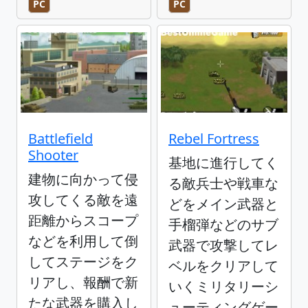
PC
PC
Battlefield
Rebel Fortress
Shooter
基地に進行してく
建物に向かって侵
る敵兵士や戦車な
攻してくる敵を遠
どをメイン武器と
距離からスコープ
手榴弾などのサブ
などを利用して倒
武器で攻撃してレ
してステージをク
ベルをクリアして
リアし、報酬で新
いくミリタリーシ
たな武器を購入し
ューティングゲー