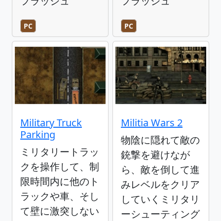
フラッシュ
フラッシュ
PC
PC
Military Truck
Militia Wars 2
Parking
物陰に隠れて敵の
ミリタリートラッ
銃撃を避けなが
クを操作して、制
ら、敵を倒して進
限時間内に他のト
みレベルをクリア
ラックや車、そし
していくミリタリ
て壁に激突しない
ーシューティング