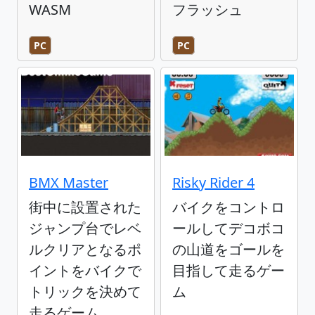
WASM
フラッシュ
PC
PC
BMX Master
Risky Rider 4
街中に設置された
バイクをコントロ
ジャンプ台でレベ
ールしてデコボコ
ルクリアとなるポ
の山道をゴールを
イントをバイクで
目指して走るゲー
トリックを決めて
ム
走るゲーム