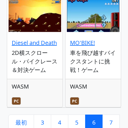
Diesel and Death
MO'BIKE!
2D横スクロー
車を飛び越すバイ
ル・バイクレース
クスタントに挑
＆対決ゲーム
戦！ゲーム
WASM
WASM
PC
PC
最初
3
4
5
6
7