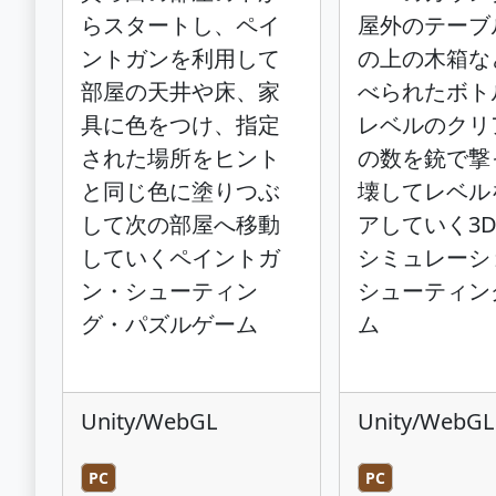
らスタートし、ペイ
屋外のテーブ
ントガンを利用して
の上の木箱な
部屋の天井や床、家
べられたボト
具に色をつけ、指定
レベルのクリ
された場所をヒント
の数を銃で撃
と同じ色に塗りつぶ
壊してレベル
して次の部屋へ移動
アしていく3
していくペイントガ
シミュレーシ
ン・シューティン
シューティン
グ・パズルゲーム
ム
Unity/WebGL
Unity/WebGL
PC
PC