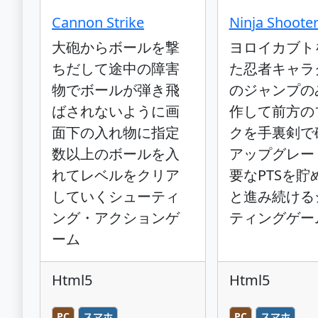
Cannon Strike
Ninja Shoote
大砲からボールを撃
ヨロイカブト
ちだして途中の障害
た忍者キャラ
物でボールが弾き飛
のジャンプの
ばされないように画
作して前方の
面下の入れ物に指定
クを手裏剣で
数以上のボールを入
アップグレー
れてレベルをクリア
要なPTSを貯
していくシューティ
と進み続ける
ング・アクションゲ
ティングゲー
ーム
Html5
Html5
PC
スマホ
PC
スマホ