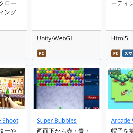
クロー
ーティ
ィング
Unity/WebGL
Html5
PC
PC
スマ
e Shoot
Super Bubbles
Arcade 
ターや
画面下から赤・青・
帽子を