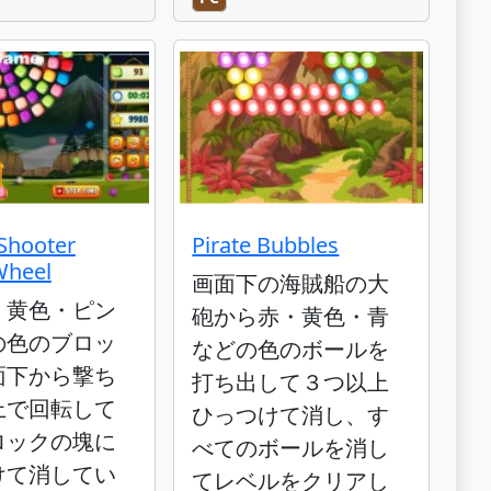
Shooter
Pirate Bubbles
Wheel
画面下の海賊船の大
・黄色・ピン
砲から赤・黄色・青
の色のブロッ
などの色のボールを
面下から撃ち
打ち出して３つ以上
上で回転して
ひっつけて消し、す
ロックの塊に
べてのボールを消し
けて消してい
てレベルをクリアし