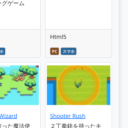
ングゲーム
Html5
ホ
PC
スマホ
Wizard
Shooter Rush
被った魔法使
２丁拳銃を持ったキ