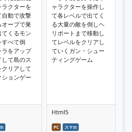
ャラクターを
ャラクターを操作し
て自動で攻撃
て各レベルで出てく
るオーブで巣
る大量の敵を倒しヘ
出てくるモン
リポートまで移動し
をすべて倒
てレベルをクリアし
ャラをアップ
ていくガン・シュー
ドして島のス
ティングゲーム
をクリアして
クションゲー
Html5
ホ
PC
スマホ