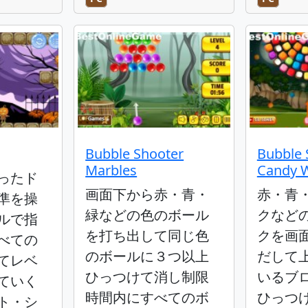
Bubble Shooter
Bubble 
Marbles
Candy 
ったド
画面下から赤・青・
赤・青
準を操
緑などの色のボール
クなど
ルで指
を打ち出して同じ色
クを画
べての
のボールに３つ以上
だして
てレベ
ひっつけて消し制限
いるブ
ていく
時間内にすべてのボ
ひっつ
ト・シ