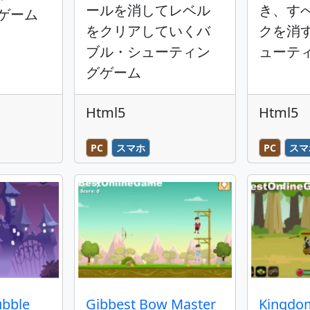
ールを消してレベル
き、す
ゲーム
をクリアしていくバ
クを消
ブル・シューティン
ューテ
グゲーム
Html5
Html5
PC
スマホ
PC
スマ
ubble
Gibbest Bow Master
Kingdo