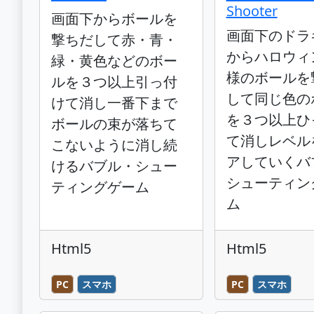
Shooter
画面下からボールを
画面下のドラ
撃ちだして赤・青・
からハロウィ
緑・黄色などのボー
様のボールを
ルを３つ以上引っ付
して同じ色の
けて消し一番下まで
を３つ以上ひ
ボールの束が落ちて
て消しレベル
こないように消し続
アしていくバ
けるバブル・シュー
シューティン
ティングゲーム
ム
Html5
Html5
PC
スマホ
PC
スマホ