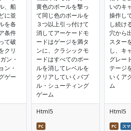
ル、船
黄色のボールを撃っ
いのキ
どに並
て同じ色のボールを
操作し
ルを各
３つ以上引っ付けて
し続け
ア条件
消してアーケードモ
穴から
って破
ードはゲージを満タ
スター
をクリ
ンに、クラシックモ
し、キ
Dガン・
ードはすべてのボー
グレー
ョン・
ルを消してレベルを
テージ
グゲー
クリアしていくバブ
いくア
ル・シューティング
ム
ゲーム
Html5
Html5
PC
PC
スマ