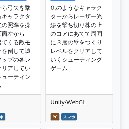
から弓矢を撃
魚のようなキャラク
るキャラクタ
ターからレーザー光
矢の照準を操
線を撃ち切り株の上
画面左から
のコアにあてて周囲
出てくる敵モ
に３層の壁をつくり
ーを倒して城
レベルをクリアして
マップの各レ
いくシューティング
クリアしてい
ゲーム
シューティン
ム
Unity/WebGL
ホ
PC
スマホ