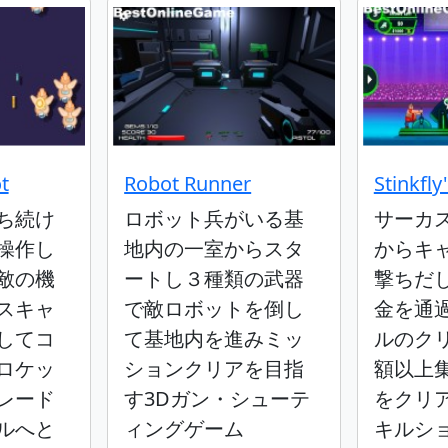
t
Robot Runner
Stinkfl
ち続け
ロボット兵がいる基
サーカ
操作し
地内の一室からスタ
からキ
敵の機
ートし３種類の武器
撃ちだ
スキャ
で敵ロボットを倒し
金を通
してコ
て基地内を進みミッ
ルのク
ロケッ
ションクリアを目指
額以上
レード
す3Dガン・シューテ
をクリ
ルへと
ィングゲーム
キルシ