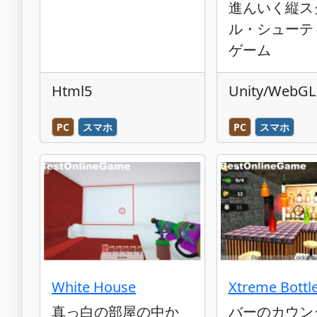
進んいく縦ス
ル・シューテ
ゲーム
Html5
Unity/WebGL
PC
スマホ
PC
スマホ
White House
Xtreme Bottl
真っ白の部屋の中か
バーのカウン