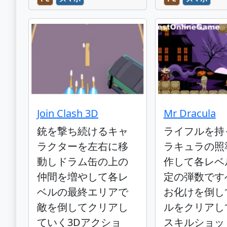
Join Clash 3D
Mr Dracula
銃を撃ち続けるキャ
ライフルを持
ラクターを左右に移
ラキュラの照
動しドラム缶の上の
作して各レベ
仲間を増やして各レ
定の弾数です
ベルの最終エリアで
お化けを倒し
敵を倒してクリアし
ルをクリアし
ていく3Dアクショ
スキルショッ