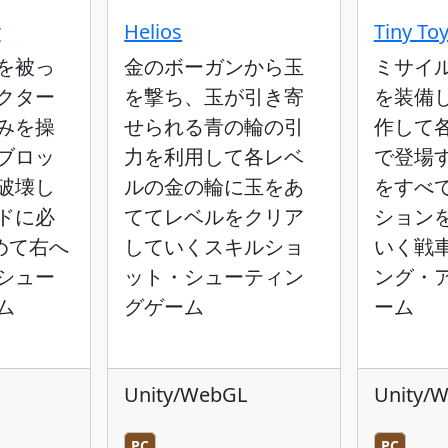
r
Helios
Tiny To
を被っ
金のボーガンから玉
ミサイ
クター
を撃ち、玉が引き寄
を装備
みを操
せられる青の輪の引
作して
ブロッ
力を利用して各レベ
で登場
破壊し
ルの金の輪に玉をあ
をすべ
ドに必
ててレベルをクリア
ション
めて右へ
していくスキルショ
いく戦
シュー
ット・シューティン
ング・
ム
グゲーム
ーム
Unity/WebGL
Unity/
PC
PC