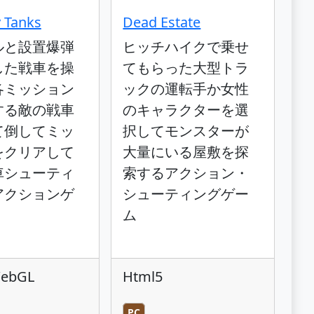
y Tanks
Dead Estate
ルと設置爆弾
ヒッチハイクで乗せ
した戦車を操
てもらった大型トラ
各ミッション
ックの運転手か女性
する敵の戦車
のキャラクターを選
て倒してミッ
択してモンスターが
をクリアして
大量にいる屋敷を探
車シューティ
索するアクション・
アクションゲ
シューティングゲー
ム
WebGL
Html5
PC