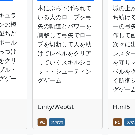
木にぶら下げられて
城の上
キュラ
いる人のロープを弓
ち続け
ンの模
矢の軌道とパワーを
ーの弓
撃ちだ
調整して弓矢でロー
作して
ボール
プを切断して人を助
次々に
っつけ
けてレベルをクリア
ンスタ
をクリ
していくスキルショ
を守り
ブル・
ット・シューティン
ベルを
グゲー
グゲーム
く防衛
グゲー
Unity/WebGL
Html5
PC
スマホ
PC
スマ