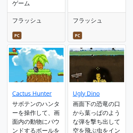
ゲーム
フラッシュ
フラッシュ
PC
PC
Cactus Hunter
Ugly Dino
サボテンのハンタ
画面下の恐竜の口
ーを操作して、画
から葉っぱのよう
面内の動物にバウ
な弾を撃ち出して
ンドするボールを
空を飛ぶ虫をイン