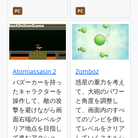
PC
PC
Atomiassasin 2
Zomboz
バズーカーを持っ
惑星の重力を考え
たキャラクターを
て、大砲のパワー
操作して、敵の攻
と角度を調整し
撃を避けながら画
て、画面内のすべ
面右端のレベルク
てのゾンビを倒し
リア地点を目指し
てレベルをクリア
て進むアクショ
していくスキルシ