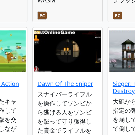
WASM
フラッ
PC
PC
 Action
Dawn Of The Sniper
Sieger: 
Destroy
スナイパーライフル
たキャ
大砲か
を操作してゾンビか
作して
指定の
ら逃げる人をゾンビ
撃を交
を崩し
を撃って守り獲得し
しなが
て倒し
た賞金でライフルを