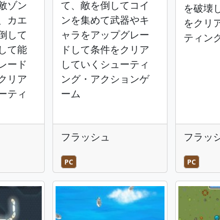
敵ゾン
て、敵を倒してコイ
を破壊
、カエ
ンを集めて武器やキ
をクリ
倒して
ャラをアップグレー
ティン
して能
ドして条件をクリア
レード
していくシューティ
クリア
ング・アクションゲ
ーティ
ーム
フラッシュ
フラッ
PC
PC