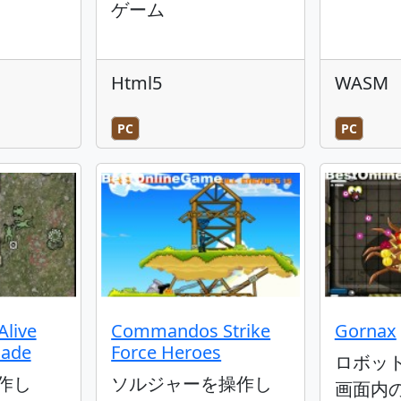
ゲーム
Html5
WASM
PC
PC
Alive
Commandos Strike
Gornax
sade
Force Heroes
ロボッ
作し
ソルジャーを操作し
画面内