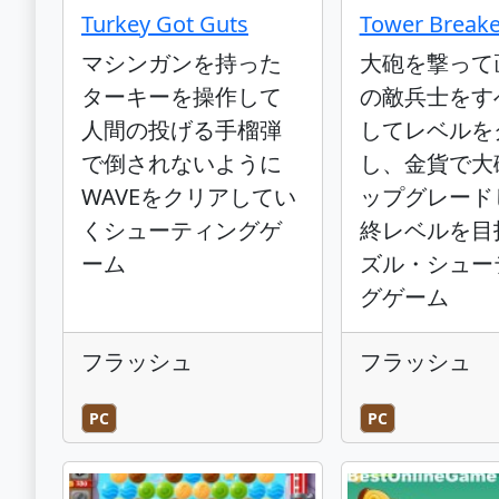
Turkey Got Guts
Tower Breake
マシンガンを持った
大砲を撃って
ターキーを操作して
の敵兵士をす
人間の投げる手榴弾
してレベルを
で倒されないように
し、金貨で大
WAVEをクリアしてい
ップグレード
くシューティングゲ
終レベルを目
ーム
ズル・シュー
グゲーム
フラッシュ
フラッシュ
PC
PC