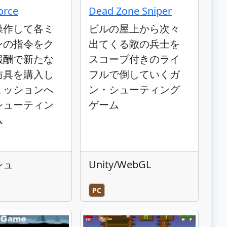
orce
Dead Zone Sniper
操作して各ミ
ビルの屋上から次々
ンの指令をク
出てくる敵の兵士を
報酬で新たな
スコープ付きのライ
防具を購入し
フルで倒していくガ
ミッションへ
ン・シューティング
シューティン
ゲーム
ム
シュ
Unity/WebGL
PC