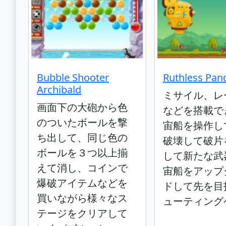
Bubble Shooter
Ruthless Pan
Archibald
ミサイル、レ
画面下の大砲から色
などを搭載で
のついたボールを撃
宙船を操作し
ち出して、同じ色の
破壊して破片
ボールを３つ以上揃
して新たな武
えて消し、コインで
宙船をアップ
爆破アイテムなどを
ドして先を目
買いながら様々なス
ューティング
テージをクリアして