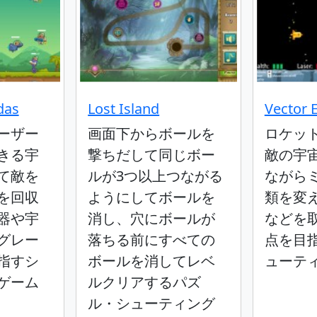
das
Lost Island
Vector 
ーザー
画面下からボールを
ロケッ
きる宇
撃ちだして同じボー
敵の宇
て敵を
ルが3つ以上つながる
ながら
を回収
ようにしてボールを
類を変
器や宇
消し、穴にボールが
などを
グレー
落ちる前にすべての
点を目
指すシ
ボールを消してレベ
ューテ
ゲーム
ルクリアするパズ
ル・シューティング