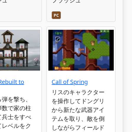
シュ
フラッシュ
PC
Rebuilt to
Call of Spring
リスのキャラクター
ら弾を撃ち、
を操作してドングリ
弾数で家の柱
から新たな武器アイ
て兵士をすべ
テムを取り、敵を倒
てレベルをク
しながらフィールド