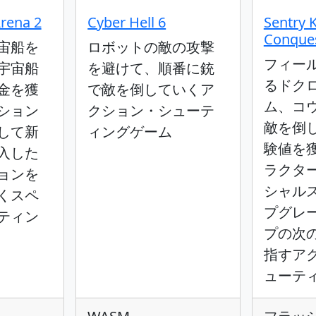
Arena 2
Cyber Hell 6
Sentry 
Conque
宙船を
ロボットの敵の攻撃
フィー
宇宙船
を避けて、順番に銃
るドク
金を獲
で敵を倒していくア
ム、コ
ション
クション・シューテ
敵を倒
して新
ィングゲーム
験値を
入した
ラクタ
ョンを
シャル
くスペ
プグレ
ティン
プの次
指すア
ューテ