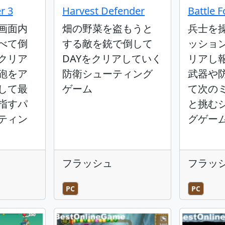
r 3
Harvest Defender
Battle F
画面内
畑の野菜を盗もうと
兵士を
べて倒
する敵を銃で倒して
ッショ
クリア
DAYをクリアしていく
リアし
砲をア
防衛シューティング
武器や
して最
ゲーム
て次の
指すパ
と挑む
ティン
グゲー
フラッシュ
フラッ
PC
PC