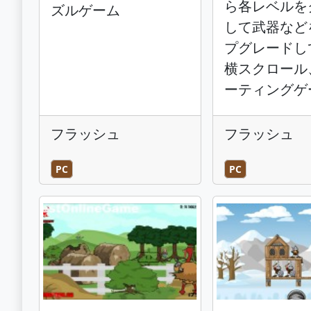
ら各レベルを
ズルゲーム
して武器など
プグレードし
横スクロール
ーティングゲ
フラッシュ
フラッシュ
PC
PC