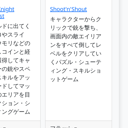
Knight
Shoot'n'Shout
st
キャラクターからク
ルドに出てく
リックで銃を撃ち、
ロやスライ
画面内の敵エイリア
ウモリなどの
ンをすべて倒してレ
しコインと経
ベルをクリアしてい
獲得してキャ
くパズル・シューテ
ーの銃やスペ
ィング・スキルショ
スキルをアッ
ットゲーム
ードしてマッ
のエリアを目
クション・シ
ィングゲーム