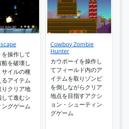
Escape
Cowboy Zombie
Hunter
トを操作して
カウボーイを操作し
宙船を破壊し
てフィールド内のア
ミサイルの種
イテムを取りゾンビ
えるアイテム
を倒しながらクリア
取りクリア地
地点を目指すアクシ
指して進むシ
ョン・シューティン
ィングゲーム
グゲーム