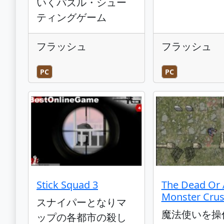
いくパズル・シュー
ティングゲーム
フラッシュ
フラッシュ
PC
PC
Stick Squad 3
The Dead Or 
Monster Cru
スナイパーとなりマ
魔法使いを操
ップの各都市の殺し