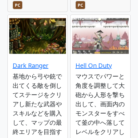
PC
PC
Dark Ranger
Hell On Duty
基地から弓や銃で
マウスでパワーと
出てくる敵を倒し
角度を調整して大
てステージをクリ
砲から人形を撃ち
アし新たな武器や
出して、画面内の
スキルなどを購入
モンスターをすべ
して、マップの最
て釜の中へ落して
終エリアを目指す
レベルをクリアし