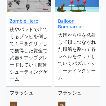
Zombie Hero
Balloon
Bombardier
銃やバットで出て
大砲から弾を発射
くるゾンビを倒し
して鎖につながれ
て１日をクリアし
た風船を割って各
て獲得した賞金で
レベルをクリアし
武器をアップグレ
ていくパズル・シ
ードしていく防衛
ューティングゲー
シューティングゲ
ム
ーム
フラッシュ
フラッシュ
PC
PC