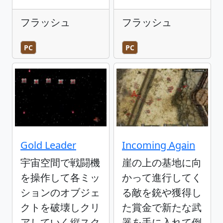
フラッシュ
フラッシュ
PC
PC
Gold Leader
Incoming Again
宇宙空間で戦闘機
崖の上の基地に向
を操作して各ミッ
かって進行してく
ションのオブジェ
る敵を銃や獲得し
クトを破壊しクリ
た賞金で新たな武
アしていく縦スク
器を手に入れて倒