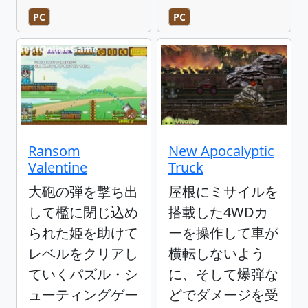
PC
PC
Ransom
New Apocalyptic
Valentine
Truck
大砲の弾を撃ち出
屋根にミサイルを
して檻に閉じ込め
搭載した4WDカ
られた姫を助けて
ーを操作して車が
レベルをクリアし
横転しないよう
ていくパズル・シ
に、そして爆弾な
ューティングゲー
どでダメージを受