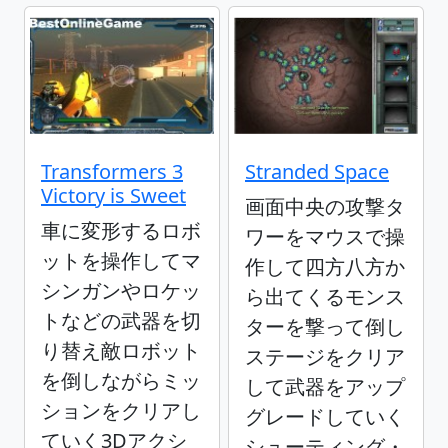
Transformers 3
Stranded Space
Victory is Sweet
画面中央の攻撃タ
車に変形するロボ
ワーをマウスで操
ットを操作してマ
作して四方八方か
シンガンやロケッ
ら出てくるモンス
トなどの武器を切
ターを撃って倒し
り替え敵ロボット
ステージをクリア
を倒しながらミッ
して武器をアップ
ションをクリアし
グレードしていく
ていく3Dアクシ
シューティング・