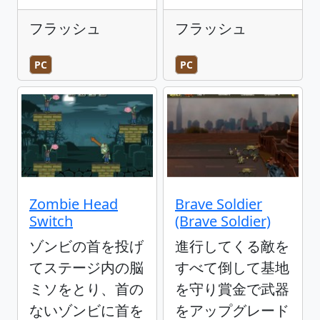
フラッシュ
フラッシュ
PC
PC
Zombie Head
Brave Soldier
Switch
(Brave Soldier)
ゾンビの首を投げ
進行してくる敵を
てステージ内の脳
すべて倒して基地
ミソをとり、首の
を守り賞金で武器
ないゾンビに首を
をアップグレード