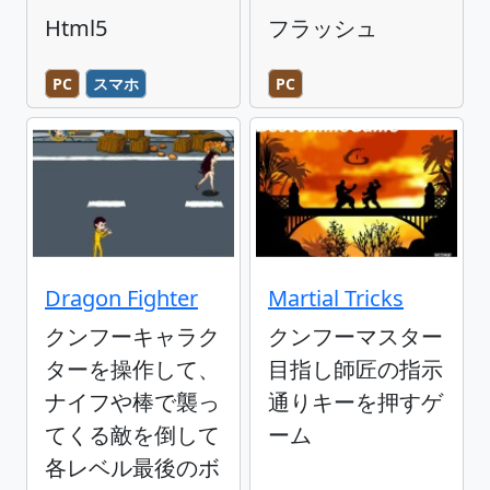
Html5
フラッシュ
PC
スマホ
PC
Dragon Fighter
Martial Tricks
クンフーキャラク
クンフーマスター
ターを操作して、
目指し師匠の指示
ナイフや棒で襲っ
通りキーを押すゲ
てくる敵を倒して
ーム
各レベル最後のボ