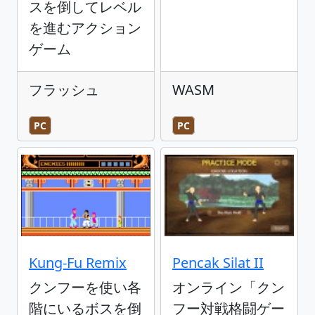
スを倒してレベル
を進むアクション
ゲーム
フラッシュ
WASM
PC
PC
Kung-Fu Remix
Pencak Silat II
クンフーを使い各
オンライン「クン
階にいるボスを倒
フー対戦格闘ゲー