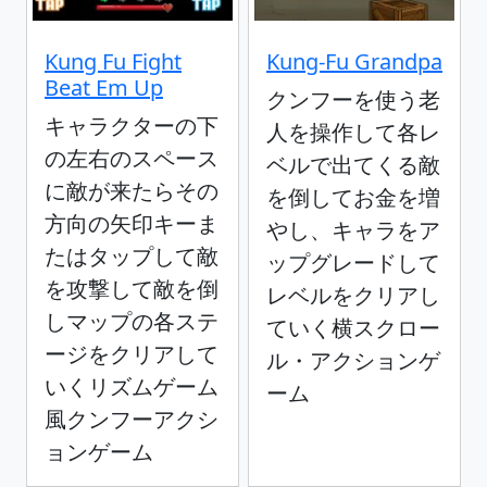
Kung Fu Fight
Kung-Fu Grandpa
Beat Em Up
クンフーを使う老
キャラクターの下
人を操作して各レ
の左右のスペース
ベルで出てくる敵
に敵が来たらその
を倒してお金を増
方向の矢印キーま
やし、キャラをア
たはタップして敵
ップグレードして
を攻撃して敵を倒
レベルをクリアし
しマップの各ステ
ていく横スクロー
ージをクリアして
ル・アクションゲ
いくリズムゲーム
ーム
風クンフーアクシ
ョンゲーム