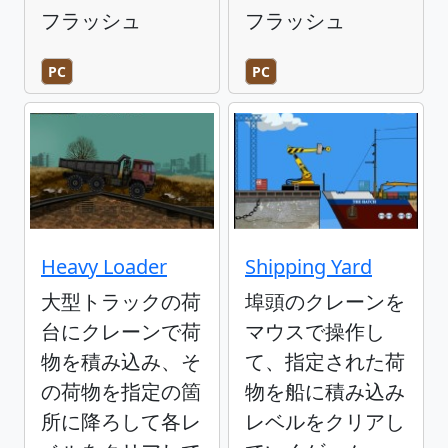
フラッシュ
フラッシュ
PC
PC
Heavy Loader
Shipping Yard
大型トラックの荷
埠頭のクレーンを
台にクレーンで荷
マウスで操作し
物を積み込み、そ
て、指定された荷
の荷物を指定の箇
物を船に積み込み
所に降ろして各レ
レベルをクリアし