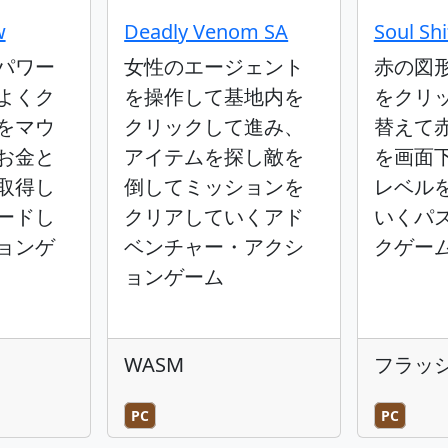
w
Deadly Venom SA
Soul Shi
パワー
女性のエージェント
赤の図
よくク
を操作して基地内を
をクリ
をマウ
クリックして進み、
替えて
お金と
アイテムを探し敵を
を画面
取得し
倒してミッションを
レベル
ードし
クリアしていくアド
いくパ
ョンゲ
ベンチャー・アクシ
クゲー
ョンゲーム
WASM
フラッ
PC
PC