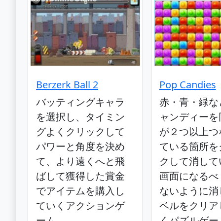
Berzerk Ball 2
Pop Candies
バッティングキャラ
赤・青・緑な
を選択し、タイミン
ャンディーを
グよくクリックして
が２つ以上つ
パワーと角度を決め
ている箇所を
て、より遠くへと飛
クして消して
ばして獲得した賞金
画面になるべ
でアイテムを購入し
ないように消
ていくアクションゲ
ベルをクリア
ーム
くパズルゲー