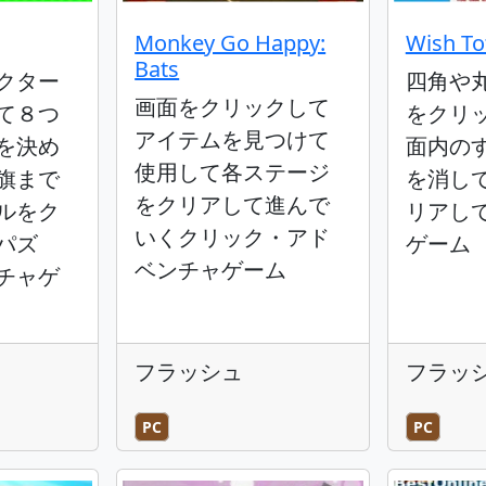
Monkey Go Happy:
Wish T
Bats
クター
四角や
画面をクリックして
て８つ
をクリ
アイテムを見つけて
を決め
面内の
使用して各ステージ
旗まで
を消し
をクリアして進んで
ルをク
リアし
いくクリック・アド
パズ
ゲーム
ベンチャゲーム
チャゲ
フラッシュ
フラッ
PC
PC