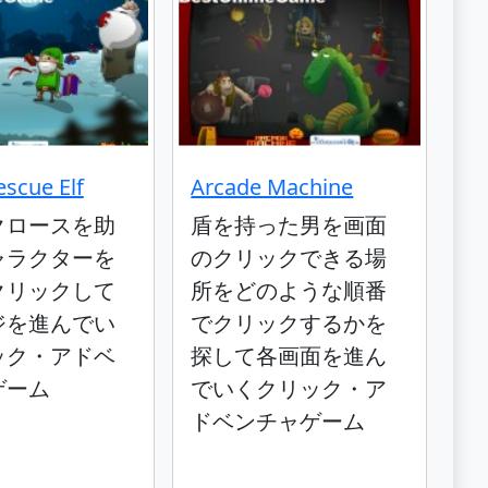
escue Elf
Arcade Machine
クロースを助
盾を持った男を画面
ャラクターを
のクリックできる場
クリックして
所をどのような順番
ジを進んでい
でクリックするかを
ック・アドベ
探して各画面を進ん
ゲーム
でいくクリック・ア
ドベンチャゲーム