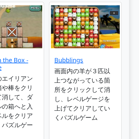
n the Box -
Bubblings
e
画面内の羊が３匹以
のエイリアン
上つながっている箇
箱や棒をクリ
所をクリックして消
て消して、ダ
し、レベルゲージを
ルの箱へと入
上げてクリアしてい
ベルをクリア
くパズルゲーム
くパズルゲー