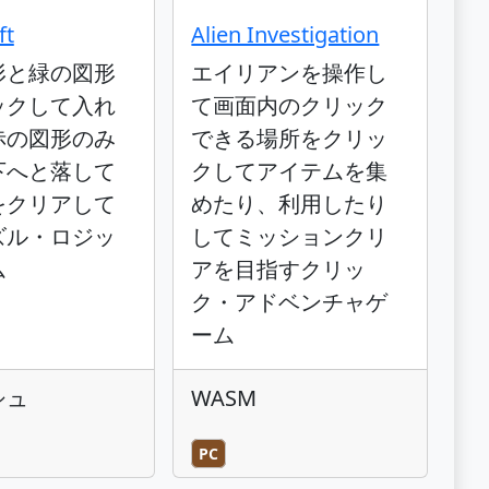
ft
Alien Investigation
形と緑の図形
エイリアンを操作し
ックして入れ
て画面内のクリック
赤の図形のみ
できる場所をクリッ
下へと落して
クしてアイテムを集
をクリアして
めたり、利用したり
ズル・ロジッ
してミッションクリ
ム
アを目指すクリッ
ク・アドベンチャゲ
ーム
シュ
WASM
PC