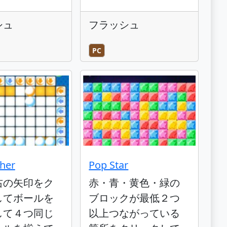
シュ
フラッシュ
PC
sher
Pop Star
右の矢印をク
赤・青・黄色・緑の
してボールを
ブロックが最低２つ
して４つ同じ
以上つながっている