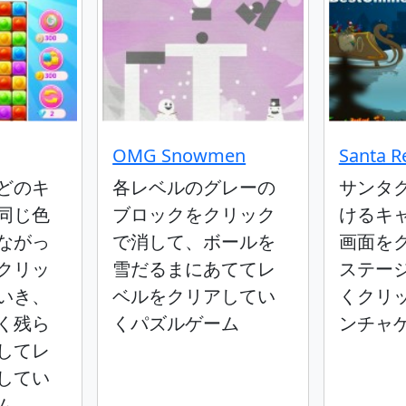
OMG Snowmen
Santa R
どのキ
各レベルのグレーの
サンタ
同じ色
ブロックをクリック
けるキ
ながっ
で消して、ボールを
画面を
クリッ
雪だるまにあててレ
ステー
いき、
ベルをクリアしてい
くクリ
く残ら
くパズルゲーム
ンチャ
してレ
してい
ム