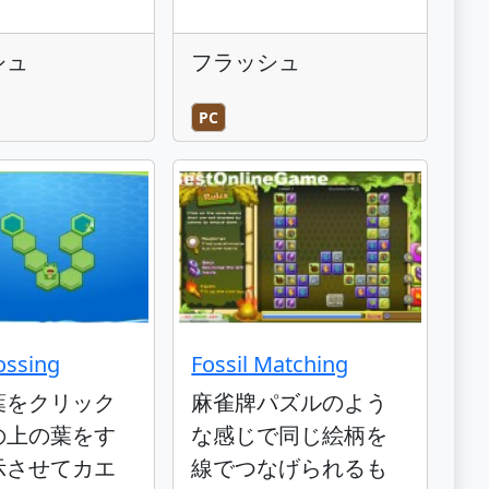
シュ
フラッシュ
PC
ossing
Fossil Matching
葉をクリック
麻雀牌パズルのよう
の上の葉をす
な感じで同じ絵柄を
示させてカエ
線でつなげられるも