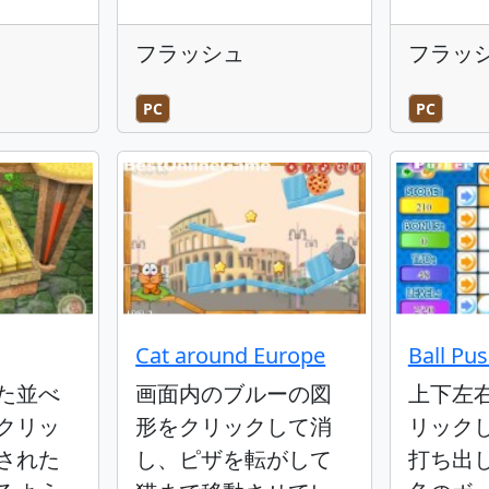
フラッシュ
フラッ
PC
PC
Cat around Europe
Ball Pu
た並べ
画面内のブルーの図
上下左
クリッ
形をクリックして消
リック
された
し、ピザを転がして
打ち出