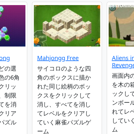
jong
Mahjongg Free
Aliens i
Reveng
どの選
サイコロのような四
画面内
色の6角
角のボックスに描か
を木の
クリッ
れた同じ絵柄のボッ
ックし
、制限
クスをクリックして
ンボー
てを消
消し、すべてを消し
れてレ
クリア
てレベルをクリアし
してい
パズル
ていく麻雀パズルゲ
ム
ーム