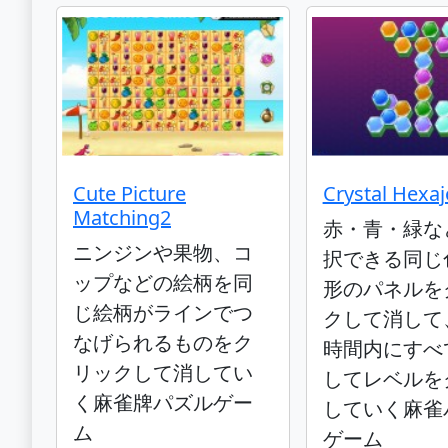
Cute Picture
Crystal Hexa
Matching2
赤・青・緑な
ニンジンや果物、コ
択できる同じ
ップなどの絵柄を同
形のパネルを
じ絵柄がラインでつ
クして消して
なげられるものをク
時間内にすべ
リックして消してい
してレベルを
く麻雀牌パズルゲー
していく麻雀
ム
ゲーム