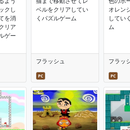
るよう
猫まで移動させてレ
色のボ
ックし
ベルをクリアしてい
オレン
てを消
くパズルゲーム
してい
クリア
ム
ルゲー
フラッシュ
フラッ
PC
PC