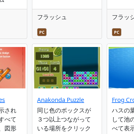
フラッシュ
フラッ
PC
PC
es
Anakonda Puzzle
Frog Cr
示され
同じ色のボックスが
ハスの
すべて
３つ以上つながって
して池
、図形
いる場所をクリック
べて表