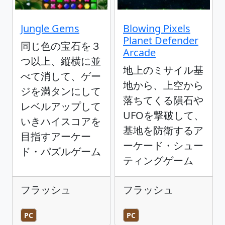
Jungle Gems
Blowing Pixels
Planet Defender
同じ色の宝石を３
Arcade
つ以上、縦横に並
地上のミサイル基
べて消して、ゲー
地から、上空から
ジを満タンにして
落ちてくる隕石や
レベルアップして
UFOを撃破して、
いきハイスコアを
基地を防衛するア
目指すアーケー
ーケード・シュー
ド・パズルゲーム
ティングゲーム
フラッシュ
フラッシュ
PC
PC