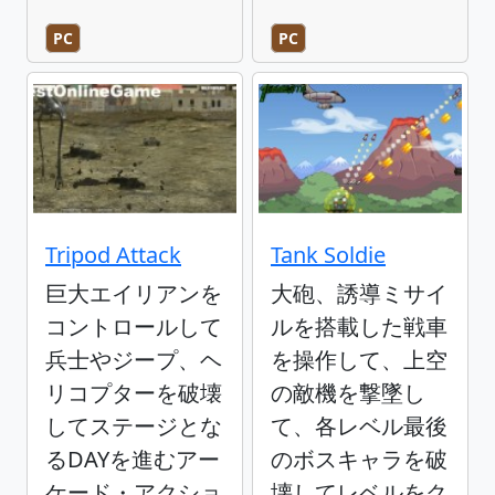
PC
PC
Tripod Attack
Tank Soldie
巨大エイリアンを
大砲、誘導ミサイ
コントロールして
ルを搭載した戦車
兵士やジープ、ヘ
を操作して、上空
リコプターを破壊
の敵機を撃墜し
してステージとな
て、各レベル最後
るDAYを進むアー
のボスキャラを破
ケード・アクショ
壊してレベルをク