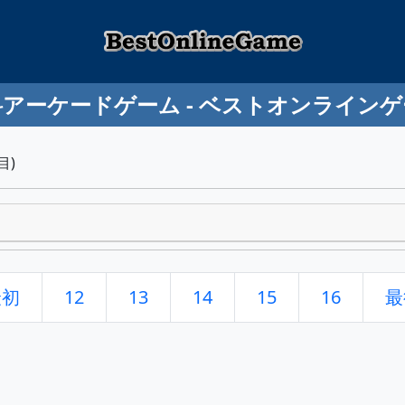
アーケードゲーム - ベストオンライン
目)
最初
12
13
14
15
16
最