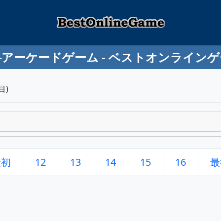
アーケードゲーム - ベストオンライン
目)
最初
12
13
14
15
16
最