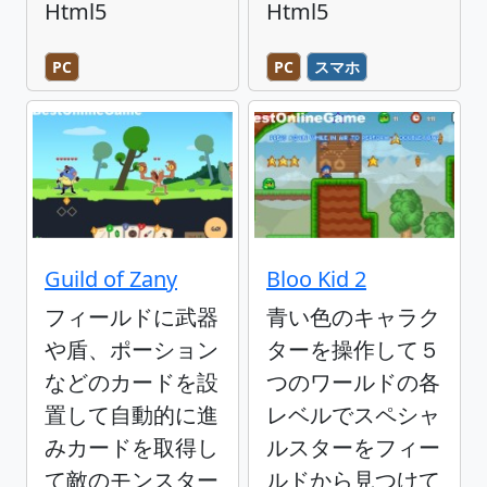
Html5
Html5
PC
PC
スマホ
Guild of Zany
Bloo Kid 2
フィールドに武器
青い色のキャラク
や盾、ポーション
ターを操作して５
などのカードを設
つのワールドの各
置して自動的に進
レベルでスペシャ
みカードを取得し
ルスターをフィー
て敵のモンスター
ルドから見つけて