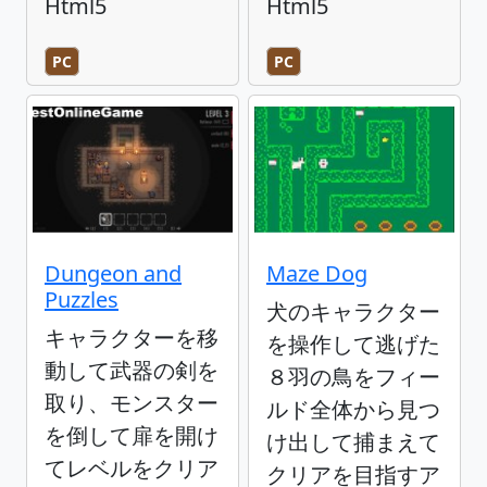
Html5
Html5
PC
PC
Dungeon and
Maze Dog
Puzzles
犬のキャラクター
キャラクターを移
を操作して逃げた
動して武器の剣を
８羽の鳥をフィー
取り、モンスター
ルド全体から見つ
を倒して扉を開け
け出して捕まえて
てレベルをクリア
クリアを目指すア