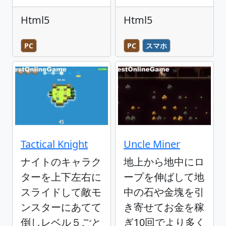
Html5
Html5
PC
PC
スマホ
Tactical Knight
Uncle Miner
ナイトのキャラク
地上から地中にロ
ターを上下左右に
ープを伸ばして地
スライドして敵モ
中の石や金塊を引
ンスターにあてて
き寄せてお金を稼
倒しレベル５ごと
ぎ10回でより多く