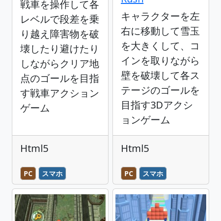
戦車を操作して各
キャラクターを左
レベルで段差を乗
右に移動して雪玉
り越え障害物を破
を大きくして、コ
壊したり避けたり
インを取りながら
しながらクリア地
壁を破壊して各ス
点のゴールを目指
テージのゴールを
す戦車アクション
目指す3Dアクシ
ゲーム
ョンゲーム
Html5
Html5
PC
スマホ
PC
スマホ