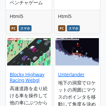
ベンチャゲーム
Html5
Html5
PC
スマホ
PC
スマホ
Blocky Highway
Unterlander
Racing Webgl
地下の洞窟でロケ
高速道路を走り続
ットの周囲にマウ
ける車を操作して
スのポインタを移
他の車にぶつから
動して角度を決め