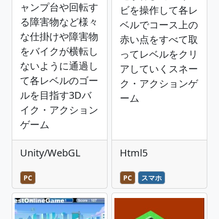
ャンプ台や回転す
ビを操作して各レ
る障害物など様々
ベルでコース上の
な仕掛けや障害物
赤い点をすべて取
をバイクが横転し
ってレベルをクリ
ないように通過し
アしていくスネー
て各レベルのゴー
ク・アクションゲ
ルを目指す3Dバ
ーム
イク・アクション
ゲーム
Unity/WebGL
Html5
PC
PC
スマホ