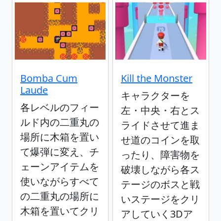
Bomba Cum
Kill the Monster
Laude
キャラクターを
各レベルのフィー
左・中央・右とス
ルド内の二重丸の
ライドさせて進ま
場所に木箱を置い
せ道のコインを取
て爆弾に変え、チ
ったり、障害物を
ェーンアイテムを
破壊しながら各ス
使いながらすべて
テージのボスと戦
の二重丸の場所に
いステージをクリ
木箱を置いてクリ
アしていく3Dア