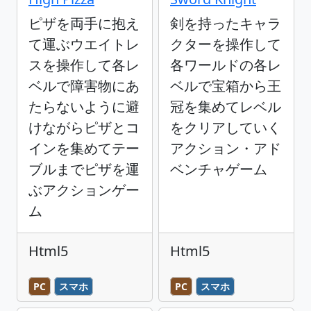
ピザを両手に抱え
剣を持ったキャラ
て運ぶウエイトレ
クターを操作して
スを操作して各レ
各ワールドの各レ
ベルで障害物にあ
ベルで宝箱から王
たらないように避
冠を集めてレベル
けながらピザとコ
をクリアしていく
インを集めてテー
アクション・アド
ブルまでピザを運
ベンチャゲーム
ぶアクションゲー
ム
Html5
Html5
PC
スマホ
PC
スマホ