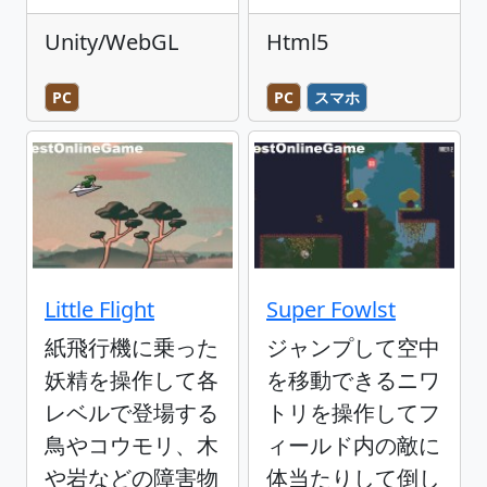
Unity/WebGL
Html5
PC
PC
スマホ
Little Flight
Super Fowlst
紙飛行機に乗った
ジャンプして空中
妖精を操作して各
を移動できるニワ
レベルで登場する
トリを操作してフ
鳥やコウモリ、木
ィールド内の敵に
や岩などの障害物
体当たりして倒し