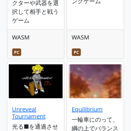
ングゲーム
クターや武器を選
択して相手と戦う
ゲーム
WASM
WASM
PC
PC
Unreveal
Equilibrium
Tournament
一輪車にのって、
光る■を通過させ
綱の上でバランス