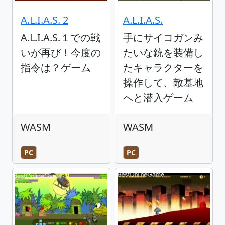
A.L.I.A.S. 2
A.L.I.A.S.
A.L.I.A.S.１での戦
手にサイコガンみ
いが再び！今度の
たいな銃を装備し
指令は？ゲーム
たキャラクターを
操作して、敵基地
へと潜入ゲーム
WASM
WASM
PC
PC