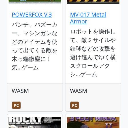
POWERFOX V.3
MV-017 Metal
Armor
パンチ、バズーカ
ロボットを操作し
ー、マシンガンな
て、敵ミサイルや
どのアイテムを使
鉄球などの攻撃を
って出てくる敵を
避け進んでゆく横
木っ端微塵に！
スクロールアク
気...ゲーム
シ...ゲーム
WASM
WASM
PC
PC