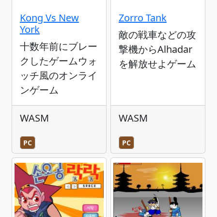
Kong Vs New
Zorro Tank
York
敵の戦車などの攻
十数年前にブレー
撃機からAlhadar
クしたゲームウォ
を解放せよゲーム
ッチ風のオンライ
ンゲーム
WASM
WASM
PC
PC