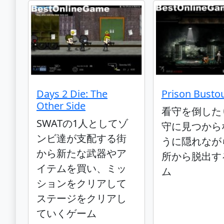
Days 2 Die: The
Prison Busto
Other Side
看守を倒した
SWATの1人としてゾ
守に見つから
ンビ達が支配する街
うに隠れなが
から新たな武器やア
所から脱出す
イテムを買い、ミッ
ム
ションをクリアして
ステージをクリアし
ていくゲーム