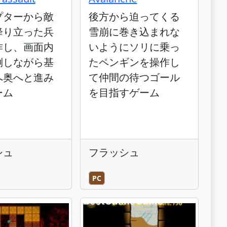
プターから敵
後方から迫ってくる
降り立った兵
雪崩に巻き込まれな
作し、画面内
いようにソリに乗っ
倒しながら基
たペンギンを操作し
へ奥へと進み
て仲間の待つゴール
ーム
を目指すゲーム
シュ
フラッシュ
PC