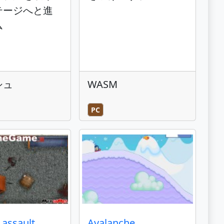
テージへと進
ム
シュ
WASM
PC
 assault
Avalanche