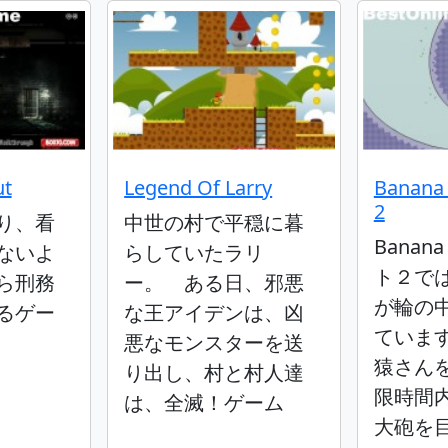
ut
Legend Of Larry
Banana
2
り、看
中世の村で平穏に暮
Banan
ないよ
らしていたラリ
ト２で
ら刑務
ー。 ある日、邪悪
が輪の
るゲー
な王アイデンは、凶
ていま
悪なモンスターを送
猿さん
り出し、村と村人達
限時間
は、全滅！ゲーム
大砲を