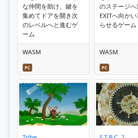
な仲間を助け、鍵を
のステージへ
集めてドアを開き次
EXITへ向か
のレベルへと進むゲ
らせるゲーム
ーム
WASM
WASM
PC
PC
Tribe
S.T.B.C. 2