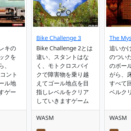
Bike Challenge 3
The Mys
レキの
Bike Challenge 2とは
追いか
ックを
違い、スタントはな
のつい
ら、
く、モトクロスバイ
のボー
をコント
クで障害物を乗り越
がら、
ール地
えてゴール地点を目
すべて
すゲー
指しレベルをクリア
ベルク
していきますゲーム
WASM
WASM