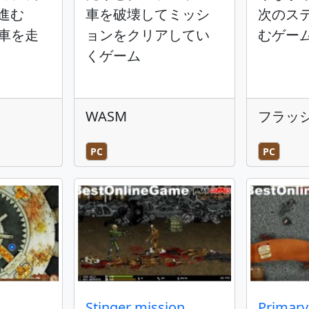
進む
車を破壊してミッシ
次のス
い車を走
ョンをクリアしてい
むゲー
くゲーム
WASM
フラッ
PC
PC
Stinger mission
Primary