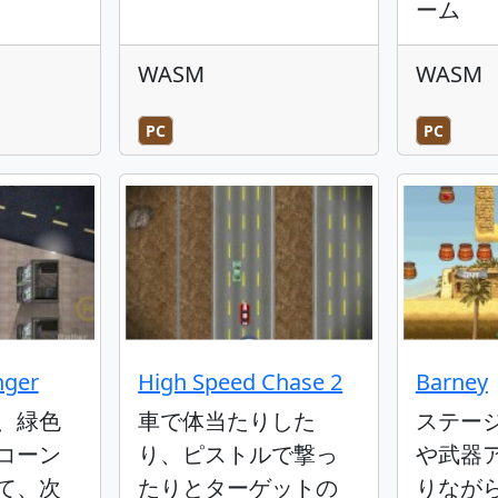
ーム
WASM
WASM
PC
PC
nger
High Speed Chase 2
Barney
、緑色
車で体当たりした
ステー
コーン
り、ピストルで撃っ
や武器
て、次
たりとターゲットの
りなが