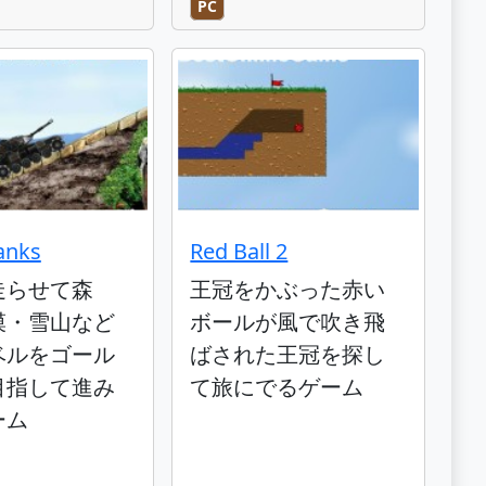
PC
anks
Red Ball 2
走らせて森
王冠をかぶった赤い
漠・雪山など
ボールが風で吹き飛
ベルをゴール
ばされた王冠を探し
目指して進み
て旅にでるゲーム
ーム