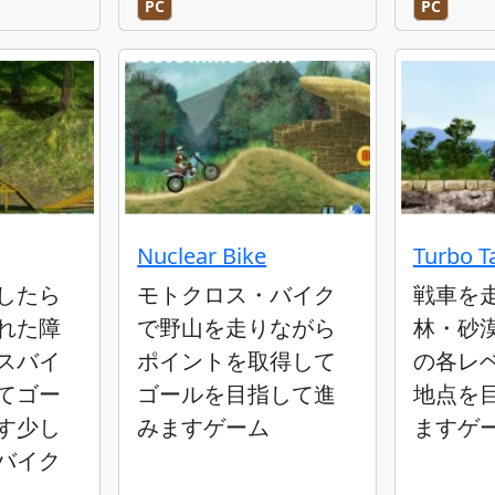
PC
PC
Nuclear Bike
Turbo T
したら
モトクロス・バイク
戦車を
れた障
で野山を走りながら
林・砂
スバイ
ポイントを取得して
の各レ
てゴー
ゴールを目指して進
地点を
す少し
みますゲーム
ますゲ
バイク