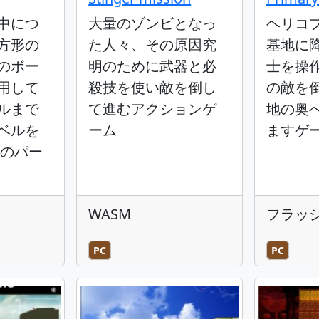
中につ
大量のゾンビとなっ
ヘリコ
方形の
た人々、その原因究
基地に
のボー
明のために武器と必
士を操
用して
殺技を使い敵を倒し
の敵を
ルまで
て進むアクションゲ
地の奥
ベルを
ーム
ますゲ
C.のパー
WASM
フラッ
PC
PC