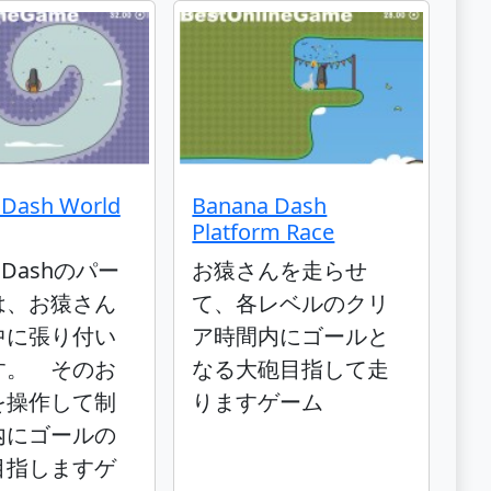
 Dash World
Banana Dash
Platform Race
a Dashのパー
お猿さんを走らせ
は、お猿さん
て、各レベルのクリ
中に張り付い
ア時間内にゴールと
す。 そのお
なる大砲目指して走
を操作して制
りますゲーム
内にゴールの
目指しますゲ