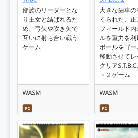
部族のリーダーとな
大きな歯車の
り王女と結ばれるた
くられた、正
め、弓矢や吹き矢で
フィールド内
互いに射ち合い戦う
ルを重力を利
ゲーム
ボールをゴー
移動させてレ
クリアS.T.B.
ト２ゲーム
WASM
WASM
PC
PC