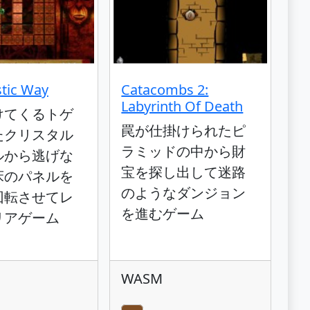
tic Way
Catacombs 2:
Labyrinth Of Death
けてくるトゲ
罠が仕掛けられたピ
たクリスタル
ラミッドの中から財
ルから逃げな
宝を探し出して迷路
床のパネルを
のようなダンジョン
回転させてレ
を進むゲーム
リアゲーム
WASM