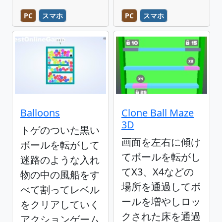
PC
スマホ
PC
スマホ
Balloons
Clone Ball Maze
3D
トゲのついた黒い
画面を左右に傾け
ボールを転がして
てボールを転がし
迷路のような入れ
てX3、X4などの
物の中の風船をす
場所を通過してボ
べて割ってレベル
ールを増やしロッ
をクリアしていく
クされた床を通過
アクションゲーム