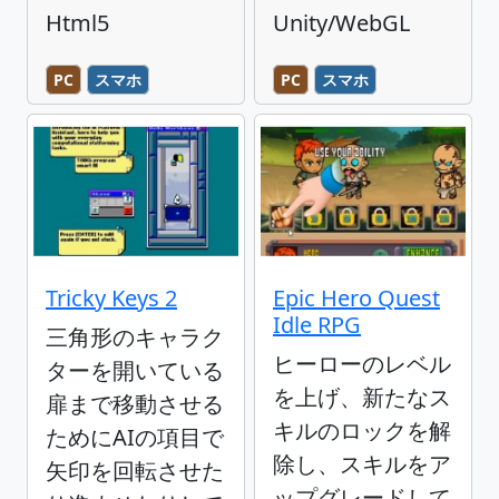
Html5
Unity/WebGL
PC
スマホ
PC
スマホ
Tricky Keys 2
Epic Hero Quest
Idle RPG
三角形のキャラク
ヒーローのレベル
ターを開いている
を上げ、新たなス
扉まで移動させる
キルのロックを解
ためにAIの項目で
除し、スキルをア
矢印を回転させた
ップグレードして