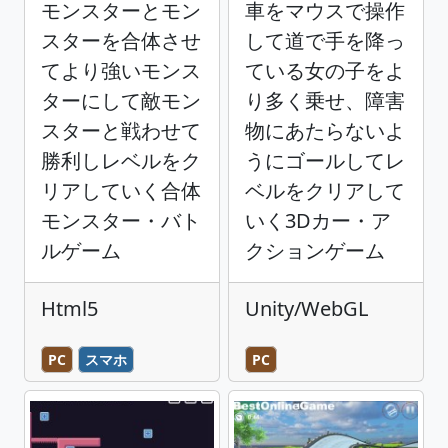
モンスターとモン
車をマウスで操作
スターを合体させ
して道で手を降っ
てより強いモンス
ている女の子をよ
ターにして敵モン
り多く乗せ、障害
スターと戦わせて
物にあたらないよ
勝利しレベルをク
うにゴールしてレ
リアしていく合体
ベルをクリアして
モンスター・バト
いく3Dカー・ア
ルゲーム
クションゲーム
Html5
Unity/WebGL
PC
スマホ
PC