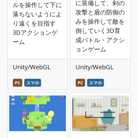
に装備して、剣の
ルを操作して下に
攻撃と盾の防御の
落ちないようによ
みを操作して敵を
り遠くを目指す
倒していく3D育
3Dアクションゲ
成バトル・アクシ
ーム
ョンゲーム
Unity/WebGL
Unity/WebGL
PC
スマホ
PC
スマホ