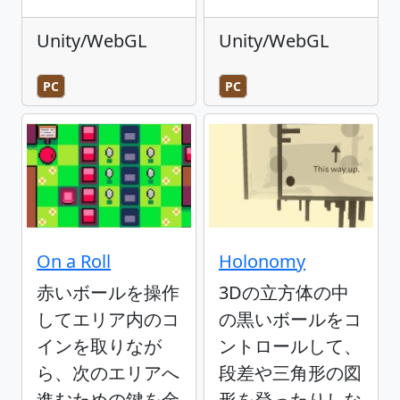
Unity/WebGL
Unity/WebGL
PC
PC
On a Roll
Holonomy
赤いボールを操作
3Dの立方体の中
してエリア内のコ
の黒いボールをコ
インを取りなが
ントロールして、
ら、次のエリアへ
段差や三角形の図
進むための鍵を金
形を登ったりしな