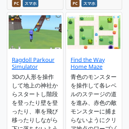
PC
スマホ
PC
スマホ
Ragdoll Parkour
Find the Way
Simulator
Home Maze
3Dの人形を操作
青色のモンスター
して地上の神社か
を操作して各レベ
らスタートし階段
ルのステージの道
を登ったり壁を登
を進み、赤色の敵
ったり、車を飛び
モンスターに捕ま
移ったりしながら
らないようにクリ
下に落ちないよう
ア地点のワープゾ